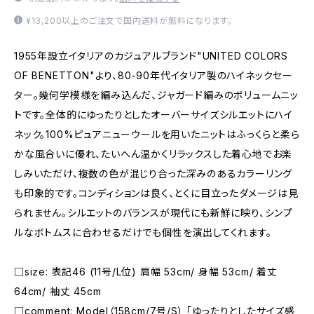
¥13,200以上のご注文で国内送料が無料になります。
1955年設立イタリアのカジュアルブランド"UNITED COLORS
OF BENETTON"より、80-90年代イタリア製のハイネックセー
ター。幾何学模様を編み込んだ、ジャガード編みのボリュームニッ
トです。全体的にゆったりとしたオーバーサイズシルエットにハイ
ネック。100%ピュアニューウールを用いたニットはふっくらと柔ら
かな風合いに優れ、たいへん温かくリラックスした着心地でお楽
しみいただけ、複数の色が混じり合った深みのあるカラーリング
も印象的です。コンディションは良く、とくに目立ったダメージは見
られません。シルエットのバランスが現代にも新鮮に映り、シンプ
ルなボトムスに合わせるだけでも個性を演出してくれます。
□size: 表記46 (11号/L位) 肩幅 53cm/ 身幅 53cm/ 着丈
64cm/ 袖丈 45cm
□comment: Model（158cm/7号/S） 「ゆったりとしたサイズ感