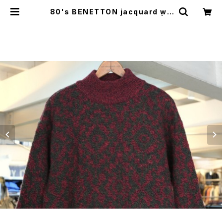
80's BENETTON jacquard wo
ol knit high-neck Sweater | G
ARYO