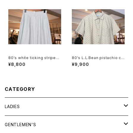
80's white ticking striped
80's L.L.Bean pistachio cal
cotton flared Skirt
ico cotton box Shirt
¥8,800
¥9,900
CATEGORY
LADIES
TOPS
GENTLEMEN'S