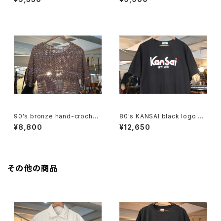
90's bronze hand-crochet
80's KANSAI black logo Te
pullover Top
e
¥8,800
¥12,650
その他の商品