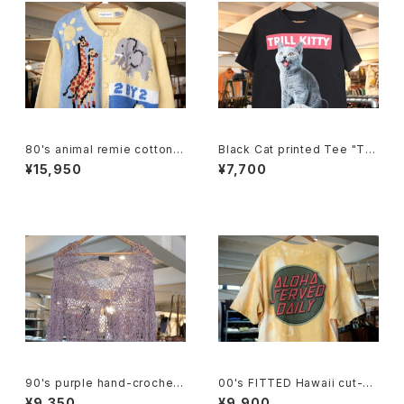
80's animal remie cotton k
Black Cat printed Tee "TRI
nit crewneck Cardigan
LL KITTY"
¥15,950
¥7,700
90's purple hand-crochet
00's FITTED Hawaii cut-of
Cardigan
f tie-dye Tee
¥9,350
¥9,900