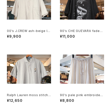
00's J.CREW ash-beige lin
90's CHE GUEVARA fade-b
en Shirt
lack cotton photo print Te
¥9,900
¥11,000
e
Ralph Lauren moss stitch
90's pale pink embroidere
polo Shirt "POLO BEAR"
d rayon easy Skirt
¥12,650
¥8,800