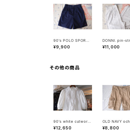
90's POLO SPORT
DONNI. pin-str
navy Culottes w/ po
nen blend eas
¥9,900
¥11,000
ny embroidery
ts
その他の商品
90's white cutwork
OLD NAVY och
lace trimmed cotto
tton-twill car
¥12,650
¥8,800