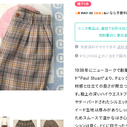
残り1点
なら
手数
※この商品は、最短で8月14日
短到着日に数日追
別途送料がかかります。
送料
¥13,200以上のご注文で国
1938年にニューヨークで創
ド"Paul Stuart"より
材感と仕立ての良さが際立つ
す。股上の深いハイウエストフ
やテーパードされたシルエット
イード生地は厚みがありしっ
ためスムースで温かなはき心
ションは良く、とくに目立っ