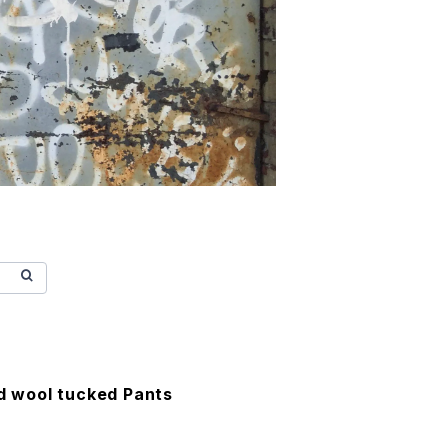
id wool tucked Pants