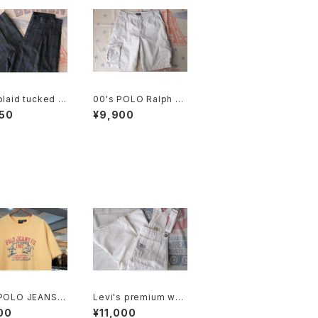
plaid tucked b
00's POLO Ralph La
 leg Pants
uren beige cargo c
50
¥9,900
hino Shorts
 POLO JEANS C
Levi's premium whit
ck and field pr
e Shortalls
00
¥11,000