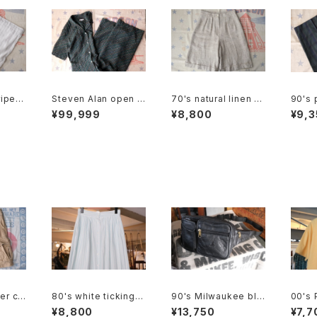
ipe li
Steven Alan open c
70's natural linen s
90's 
y Pan
ollared Jumpsuit "g
ack tucked Culotte
arrel
¥99,999
¥8,800
¥9,3
reen"
s
er co
80's white ticking s
90's Milwaukee bla
00's
go Sho
triped cotton flared
ck all-leather fanny
O. tru
¥8,800
¥13,750
¥7,7