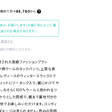
¥4,760
料無料で
月々
から
(金)にお届けします（お届け先によって、最
加される場合があります）。
を確認する
内送料が無料になります。
業された高級ファッションブラン
、チェック柄ウールのタックパンツ。上質な素
レディースのウィンタースラックスで
ィットにツータック入り、裾にかけてや
。おそらく100%ウールと思われるツ
かりとした質感で、裾まで裏地付きの
地でお楽しみいただけます。コンディ
たダメージは見られません。色みの雰囲