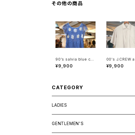
その他の商品
90's salvia blue cro
00's J.CREW 
chet babydoll Top
eige linen Shir
¥9,900
¥9,900
CATEGORY
LADIES
TOPS
GENTLEMEN'S