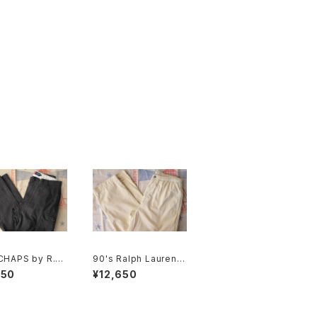
CHAPS by R.L.
90's Ralph Lauren li
lim-fit cargo
ght-beige cotton e
550
¥12,650
asy Pants