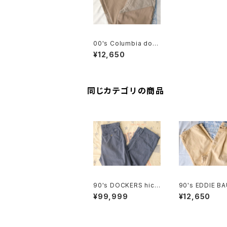
00's Columbia dou
ble-knee duck-can
¥12,650
vas Pants
同じカテゴリの商品
90's DOCKERS hick
90's EDDIE BA
ory-stripe one-tuck
otton-duck 2-
¥99,999
¥12,650
Pants "Made in U.S.
Pants
A."