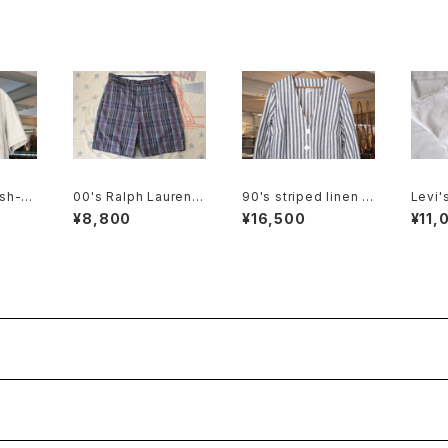
ash-b
00's Ralph Lauren
90's striped linen c
Levi'
t
madaras plaid cotto
otton V-neck Jacke
e Sho
¥8,800
¥16,500
¥11,
n Shorts
t