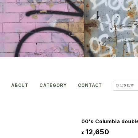
E
ABOUT
CATEGORY
CONTACT
00's Columbia doubl
12,650
¥