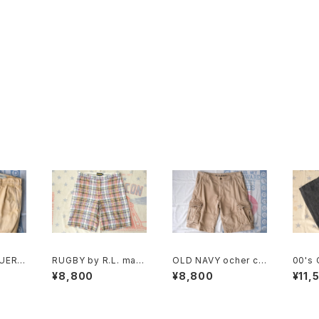
UER c
RUGBY by R.L. mad
OLD NAVY ocher co
00's 
tuck
aras plaid cotton Sh
tton-twill cargo Sho
HBT s
¥8,800
¥8,800
¥11,
orts
rts
Pants