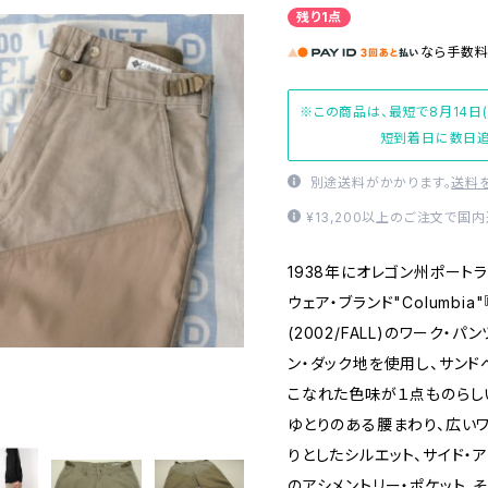
残り1点
なら
手数
※この商品は、最短で8月14日
短到着日に数日追
別途送料がかかります。
送料
¥13,200以上のご注文で国
1938年にオレゴン州ポート
ウェア・ブランド"Columbi
(2002/FALL)のワーク・
ン・ダック地を使用し、サン
こなれた色味が１点ものらし
ゆとりのある腰まわり、広い
りとしたシルエット、サイド・
のアシメントリー・ポケット、