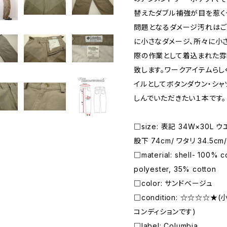
替えたダブル補強が目を惹く
問題となるダメージ汚れはご
に小さなダメージ、所々に小
際の作業として着込まれた雰
致します。ワークアイテムらし
イルとしてボタンダウン・シ
しんでいただきたい１本です。
□size: 表記 34W×30L ウエ
股下 74cm/ ワタリ 34.5cm
□material: shell- 100% 
polyester, 35% cotton
□color: サンドベージュ
□condition: ☆☆☆☆
コンディションです)
□label: Columbia