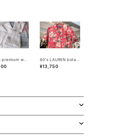
s premium whit
90's LAUREN botani
rtalls
cal printed linen op
000
¥13,750
en collar Shirt