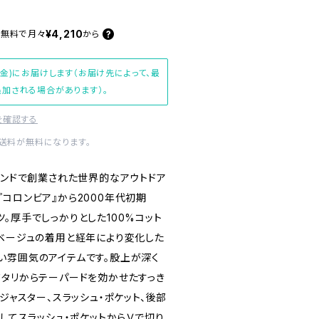
¥4,210
料無料で
月々
から
(金)にお届けします（お届け先によって、最
加される場合があります）。
を確認する
内送料が無料になります。
ランドで創業された世界的なアウトドア
a"『コロンビア』から2000年代初期
パンツ。厚手でしっかりとした100%コット
ドベージュの着用と経年により変化した
い雰囲気のアイテムです。股上が深く
ワタリからテーパードを効かせたすっき
アジャスター、スラッシュ・ポケット、後部
そしてスラッシュ・ポケットからＶで切り