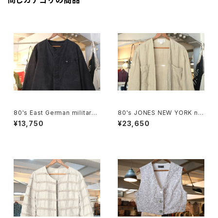
同じカテゴリの商品
80's East German military
80's JONES NEW YORK nat
Jacket "remade"
ural linen sack open Coat
¥13,750
¥23,650