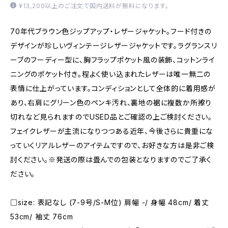
¥13,200以上のご注文で国内送料が無料になります。
70年代ブラウン色ジップアップ・レザージャケット。フード付きの
デザインが珍しいヴィンテージレザージャケットです。ラグランスリ
ーブのフーディー型に、胸フラップポケット風の装飾、コットンライ
ニングのポケット付き。程よく使い込まれたレザーは唯一無二の
表情に仕上がっています。コンディションとして全体的に着用感が
あり、右肩にグリーン色のペンキ汚れ、裏地の裾に複数か所擦り
切れなど見られますのでUSED品とご確認の上ご検討ください。
フェイクレザーが主流になりつつある近年、今後さらに貴重にな
っていくリアルレザーのアイテムですので、お好きな方は是非ご検
討ください。※発送の際は畳んでの包装となりますのでご了承く
ださい。
□size: 表記なし (7-9号/S-M位) 肩幅 -/ 身幅 48cm/ 着丈
53cm/ 袖丈 76cm