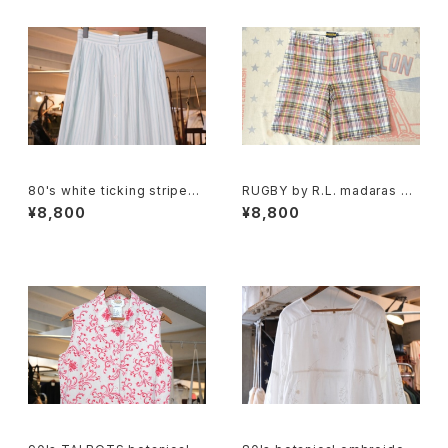
80's white ticking striped
RUGBY by R.L. madaras pl
cotton flared Skirt
aid cotton Shorts
¥8,800
¥8,800