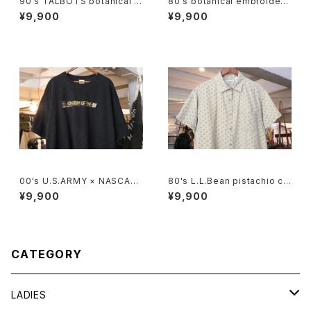
90's TALBOTS botanical s
80's botanical embroidere
croll printed Irish linen sle
d Indian cotton pullover Bl
¥9,900
¥9,900
eveless Shirt
ouse
00's U.S.ARMY × NASCAR
80's L.L.Bean pistachio cal
embroidered logo black c
ico cotton box Shirt
¥9,900
¥9,900
otton Tee
CATEGORY
LADIES