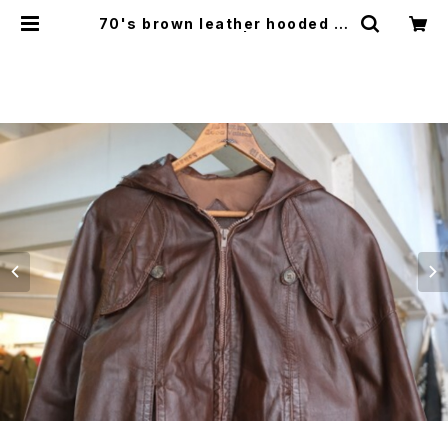
70's brown leather hooded zi
p-up Jacket | GARYO