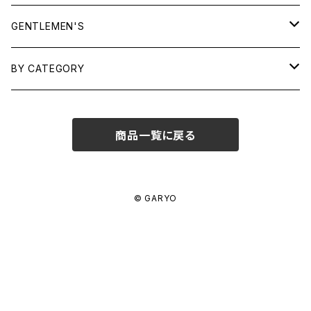
TOPS
GENTLEMEN'S
SHIRTS
OUTERWEAR
TOPS
BY CATEGORY
KNITS/ SWEATS
TEES
DRESSES
OUTERWEAR
BAGS
商品一覧に戻る
SHIRTS
BOTTOMS
BOTTOMS
JEWELRY
SWEATS/ KNITS
SKIRTS
WOMENS
SHOES
SHOES
ACCESSORIES
© GARYO
PANTS
MENS
GARYO ORIGINAL