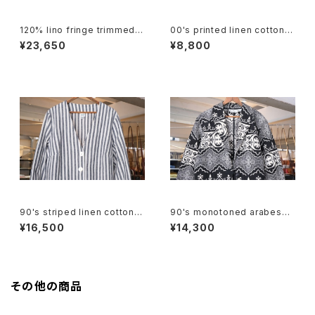
120% lino fringe trimmed c
00's printed linen cotton s
ollarless Jacket
hort Vest
¥23,650
¥8,800
90's striped linen cotton V
90's monotoned arabesqu
-neck Jacket
e gobelin short Jacket
¥16,500
¥14,300
その他の商品