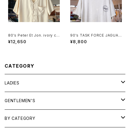
80's Peter Et Jon. ivory chi
90's TASK FORCE JAGUAR
nese-button silk Shirt
printed Tee "Made in U.S.
¥12,650
¥8,800
A."
CATEGORY
LADIES
TOPS
GENTLEMEN'S
SHIRTS
OUTERWEAR
TOPS
BY CATEGORY