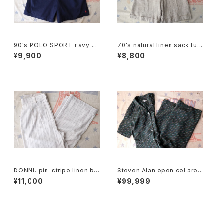
90's POLO SPORT navy C
70's natural linen sack tuc
ulottes w/ pony embroider
ked Culottes
¥9,900
¥8,800
y
DONNI. pin-stripe linen bl
Steven Alan open collared
end easy Pants
Jumpsuit "green"
¥11,000
¥99,999