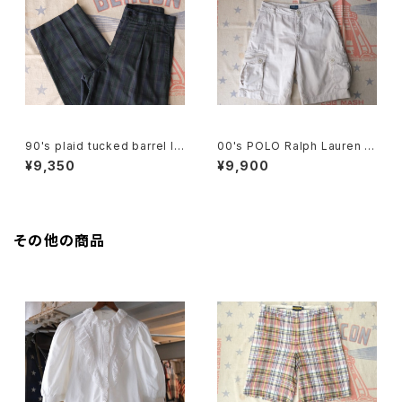
90's plaid tucked barrel le
00's POLO Ralph Lauren b
g Pants
eige cargo chino Shorts
¥9,350
¥9,900
その他の商品