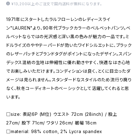
¥13,200以上のご注文で国内送料が無料になります。
1971年にスタートしたラルフローレンのレディースライ
ン"LAUREN"より、90年代ブラックカラーのベルベットパンツ。ベ
ルベットならではの光沢感と深い黒の色みが魅力の一品です。ミ
ドルライズのややテーパードが効いたワイドシルエットに、ブラック
のレザーパッチとブランドタグがポイントになったデザイン。スパン
デックス混紡の生地は伸縮性に優れ動きやすく、快適なはき心地
でお楽しみいただけます。コンディションは良く、とくに目立ったダ
メージは見られません。スタンダードなスタイルのため流行り廃り
なく、秋冬コーディネートのベーシックとして活躍してくれると思
います。
□size: 表記6P (M位) ウエスト 72cm (28inch) / 股上
27cm/ 股下 71cm/ ワタリ 26cm/ 裾幅 18cm
□material: 98% cotton, 2% Lycra spandex