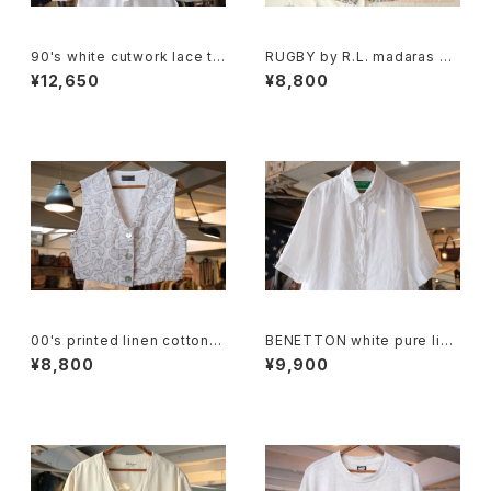
90's white cutwork lace tri
RUGBY by R.L. madaras pl
mmed cotton Blouse
aid cotton Shorts
¥12,650
¥8,800
00's printed linen cotton s
BENETTON white pure line
hort Vest
n S/S Shirt
¥8,800
¥9,900