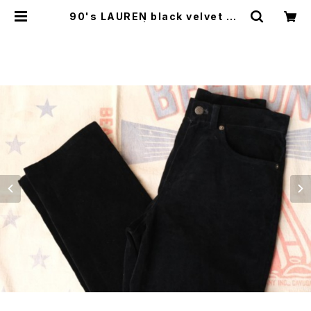
90's LAUREN black velvet Pa
nts | GARYO