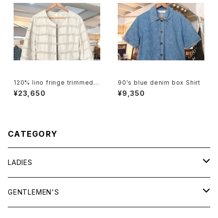
120% lino fringe trimmed c
90's blue denim box Shirt
ollarless Jacket
¥23,650
¥9,350
CATEGORY
LADIES
TOPS
GENTLEMEN'S