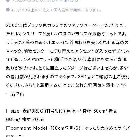
別途送料がかかります。
送料を確認する
¥13,200以上のご注文で国内送料が無料になります。
2000年代ブラック色カシミヤのＶネックセーター。ゆったりとし
たドルマンスリーブと長いカフスのバランスが素敵なニットです。
リラックス感のあるシルエットに、首まわりを美しく見せる深めの
Ｖネック、前後センターに切り替えのアクセントが入ったデザイン。
100％カシミヤのニットは薄手でも温かく、素肌にも柔らかな肌
触りが魅力です。とくに目立ったダメージはございませんが、多少
の着用感が見られますのであくまでUSED品とご確認の上ご検討
ください。さらりと着用するだけでこなれた雰囲気を演出できる
一品です。
□size: 表記3REG (11号/L位) 肩幅 -/ 身幅 60cm/ 着丈
66cm/ 袖丈 70cm
□comment: Model (158cm/7号/S) 「ゆったり大きめのサイズ
感でした」