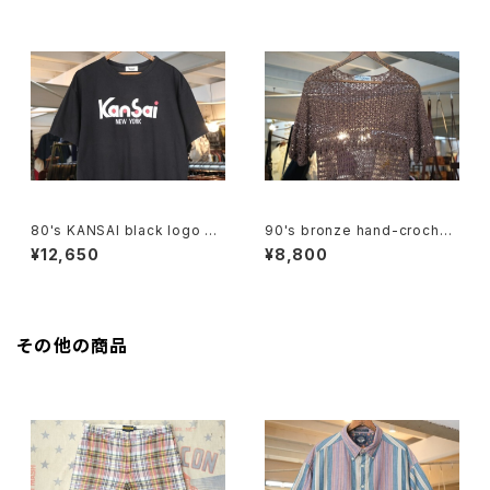
80's KANSAI black logo Te
90's bronze hand-crochet
e
pullover Top
¥12,650
¥8,800
その他の商品