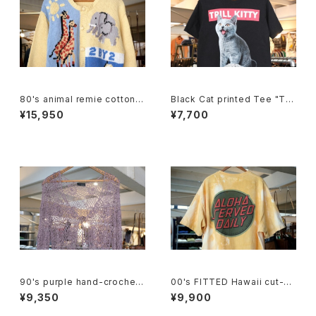
80's animal remie cotton k
Black Cat printed Tee "TRI
nit crewneck Cardigan
LL KITTY"
¥15,950
¥7,700
90's purple hand-crochet
00's FITTED Hawaii cut-of
Cardigan
f tie-dye Tee
¥9,350
¥9,900