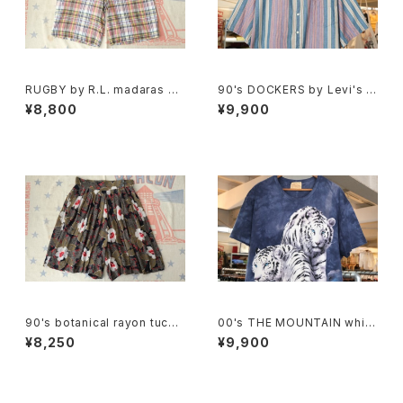
RUGBY by R.L. madaras pl
90's DOCKERS by Levi's m
aid cotton Shorts
ulti-stripe and botanical S
¥8,800
¥9,900
hirt
90's botanical rayon tucke
00's THE MOUNTAIN white
d Culottes
tiger tie-dye tee Dress
¥8,250
¥9,900