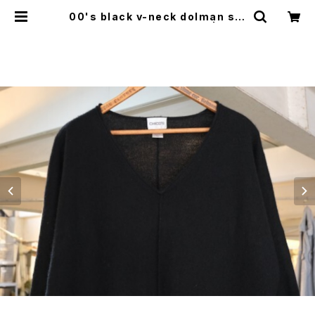
00's black v-neck dolman sle
eve cashmere Sweater | GAR
YO