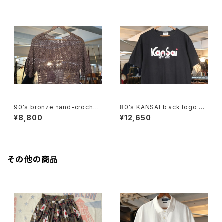
90's bronze hand-crochet
80's KANSAI black logo Te
pullover Top
e
¥8,800
¥12,650
その他の商品