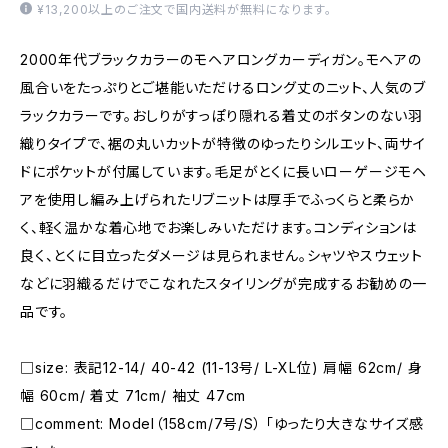
¥13,200以上のご注文で国内送料が無料になります。
2000年代ブラックカラーのモヘアロングカーディガン。モヘアの
風合いをたっぷりとご堪能いただけるロング丈のニット、人気のブ
ラックカラーです。おしりがすっぽり隠れる着丈のボタンのない羽
織りタイプで、裾の丸いカットが特徴のゆったりシルエット、両サイ
ドにポケットが付属しています。毛足がとくに長いローゲージモヘ
アを使用し編み上げられたリブニットは厚手でふっくらと柔らか
く、軽く温かな着心地でお楽しみいただけます。コンディションは
良く、とくに目立ったダメージは見られません。シャツやスウェット
などに羽織るだけでこなれたスタイリングが完成するお勧めの一
品です。
□size: 表記12-14/ 40-42 (11-13号/ L-XL位) 肩幅 62cm/ 身
幅 60cm/ 着丈 71cm/ 袖丈 47cm
□comment: Model（158cm/7号/S） 「ゆったり大きなサイズ感