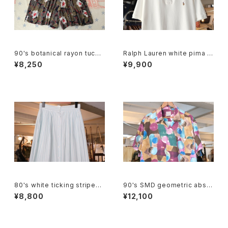
90's botanical rayon tucke
Ralph Lauren white pima c
d Culottes
otton polo Shirt
¥8,250
¥9,900
80's white ticking striped
90's SMD geometric abstr
cotton flared Skirt
act rayon open-collar Shirt
¥8,800
¥12,100
"Made in JAPAN"