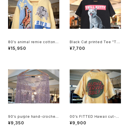
80's animal remie cotton k
Black Cat printed Tee "TRI
nit crewneck Cardigan
LL KITTY"
¥15,950
¥7,700
90's purple hand-crochet
00's FITTED Hawaii cut-of
Cardigan
f tie-dye Tee
¥9,350
¥9,900