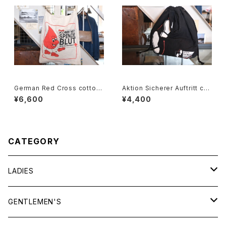
German Red Cross cotton
Aktion Sicherer Auftritt cot
promotional shoulder Bag
ton promotional drawstrin
¥6,600
¥4,400
g Bag
CATEGORY
LADIES
TOPS
GENTLEMEN'S