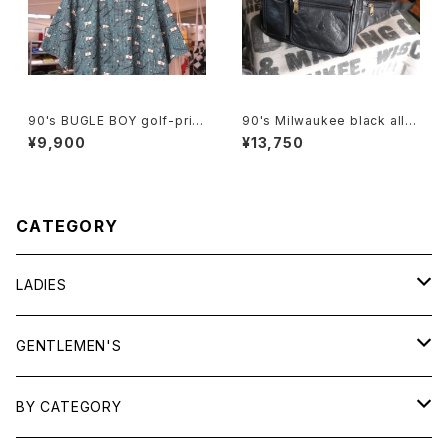
90's BUGLE BOY golf-print
90's Milwaukee black all-l
cotton Shirt
eather fanny Pack
¥9,900
¥13,750
CATEGORY
LADIES
TOPS
GENTLEMEN'S
SHIRTS
OUTERWEAR
TOPS
BY CATEGORY