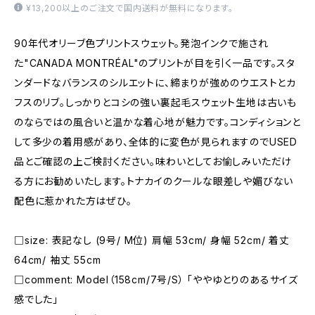
¥13,200以上のご注文で国内送料が無料になります。
90年代オリーブ色プリントスウェット。発泡インクで施され
た"CANADA MONTRÉAL"のプリントが目を引く一品です。スタ
ンダードなバランスのシルエットに、締まりが強めのウエストとカ
フスのリブ。しっかりとコシの強い裏起毛スウェット生地は古いも
のならではの風合いと温かな着心地が魅力です。コンディションと
して多少の着用感があり、全体的に変色が見られますのでUSED
品とご確認の上ご検討ください。味わいとしてお愉しみいただけ
る方にお勧めいたします。トナカイのクールな眼差しや媚びない
配色に惹かれた方はぜひ。
□size: 表記なし (9号/ M位) 肩幅 53cm/ 身幅 52cm/ 着丈
64cm/ 袖丈 55cm
□comment: Model（158cm/7号/S） 「ややゆとりのあるサイズ
感でした」