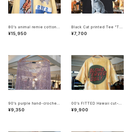
80's animal remie cotton k
Black Cat printed Tee "TRI
nit crewneck Cardigan
LL KITTY"
¥15,950
¥7,700
90's purple hand-crochet
00's FITTED Hawaii cut-of
Cardigan
f tie-dye Tee
¥9,350
¥9,900