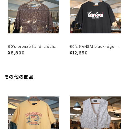
90's bronze hand-crochet
80's KANSAI black logo Te
pullover Top
e
¥8,800
¥12,650
その他の商品