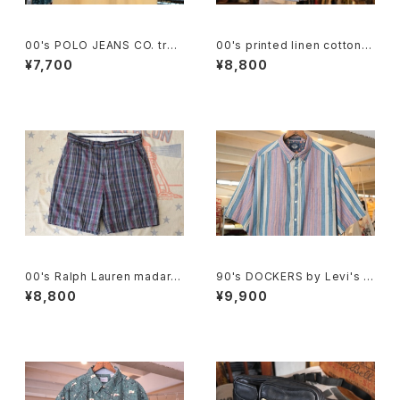
00's POLO JEANS CO. truc
00's printed linen cotton s
k and field printed Tee
hort Vest
¥7,700
¥8,800
00's Ralph Lauren madara
90's DOCKERS by Levi's m
s plaid cotton Shorts
ulti-stripe and botanical S
¥8,800
¥9,900
hirt