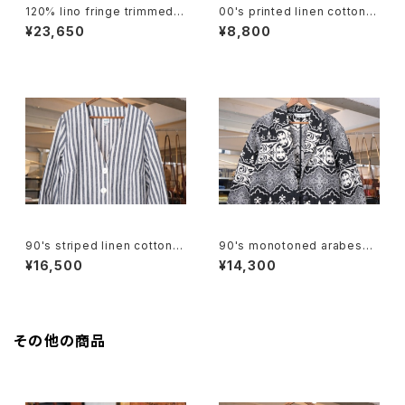
120% lino fringe trimmed c
00's printed linen cotton s
ollarless Jacket
hort Vest
¥23,650
¥8,800
90's striped linen cotton V
90's monotoned arabesqu
-neck Jacket
e gobelin short Jacket
¥16,500
¥14,300
その他の商品