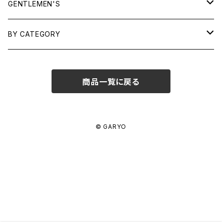
TOPS
GENTLEMEN'S
SHIRTS
OUTERWEAR
TOPS
BY CATEGORY
KNITS/ SWEATS
TEES
DRESSES
OUTERWEAR
BAGS
商品一覧に戻る
SHIRTS
BOTTOMS
BOTTOMS
JEWELRY
SWEATS/ KNITS
SKIRTS
WOMENS
SHOES
SHOES
ACCESSORIES
© GARYO
PANTS
MENS
GARYO ORIGINAL