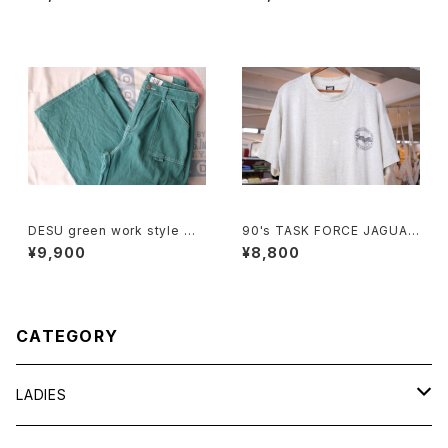
DESU green work style wi
90's TASK FORCE JAGUAR
de leg Pants
printed Tee "Made in U.S.
¥9,900
¥8,800
A."
CATEGORY
LADIES