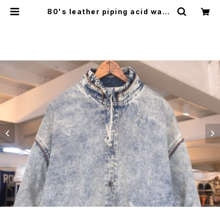
80's leather piping acid wash
ed denim Coat | GARYO