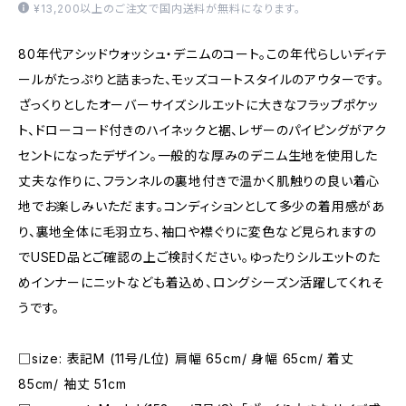
¥13,200以上のご注文で国内送料が無料になります。
80年代アシッドウォッシュ・デニムのコート。この年代らしいディテ
ールがたっぷりと詰まった、モッズコートスタイルのアウターです。
ざっくりとしたオーバーサイズシルエットに大きなフラップポケッ
ト、ドローコード付きのハイネックと裾、レザーのパイピングがアク
セントになったデザイン。一般的な厚みのデニム生地を使用した
丈夫な作りに、フランネルの裏地付きで温かく肌触りの良い着心
地でお楽しみいただます。コンディションとして多少の着用感があ
り、裏地全体に毛羽立ち、袖口や襟ぐりに変色など見られますの
でUSED品とご確認の上ご検討ください。ゆったりシルエットのた
めインナーにニットなども着込め、ロングシーズン活躍してくれそ
うです。
□size: 表記M (11号/L位) 肩幅 65cm/ 身幅 65cm/ 着丈
85cm/ 袖丈 51cm