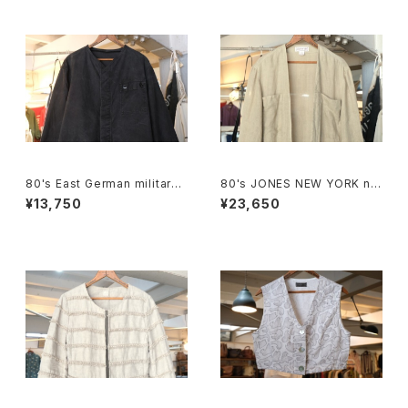
80's East German military
80's JONES NEW YORK nat
Jacket "remade"
ural linen sack open Coat
¥13,750
¥23,650