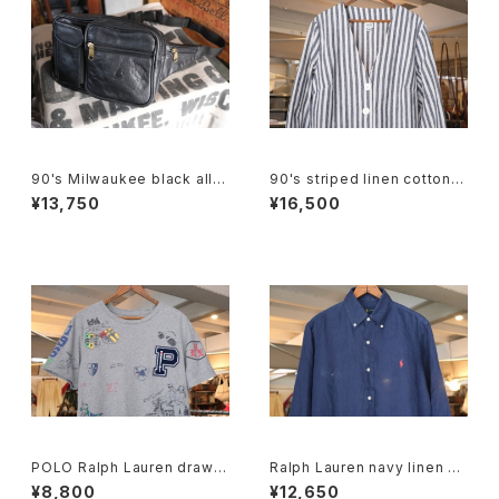
90's Milwaukee black all-l
90's striped linen cotton V
eather fanny Pack
-neck Jacket
¥13,750
¥16,500
POLO Ralph Lauren drawin
Ralph Lauren navy linen B.
g printed Tee w/ patch
D. Shirt
¥8,800
¥12,650