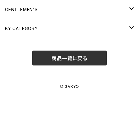
TOPS
GENTLEMEN'S
SHIRTS
OUTERWEAR
TOPS
BY CATEGORY
KNITS/ SWEATS
TEES
DRESSES
OUTERWEAR
BAGS
商品一覧に戻る
SHIRTS
BOTTOMS
BOTTOMS
JEWELRY
SWEATS/ KNITS
SKIRTS
WOMENS
SHOES
SHOES
ACCESSORIES
© GARYO
PANTS
MENS
GARYO ORIGINAL