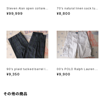
Steven Alan open collared
70's natural linen sack tuc
Jumpsuit "green"
ked Culottes
¥99,999
¥8,800
90's plaid tucked barrel le
00's POLO Ralph Lauren b
g Pants
eige cargo chino Shorts
¥9,350
¥9,900
その他の商品