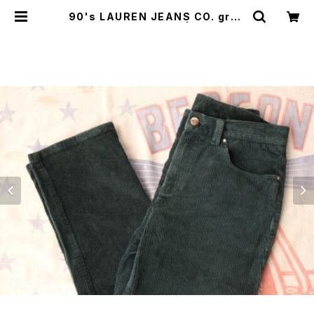
90's LAUREN JEANS CO. gree
n corduroy Pants | GARYO