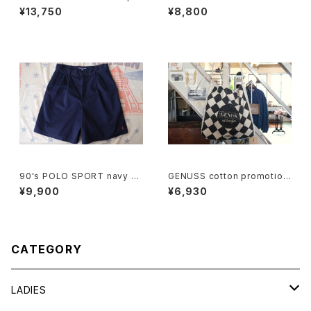
nted linen open collar Shir
will cargo Shorts
¥13,750
¥8,800
t
90's POLO SPORT navy C
GENUSS cotton promotion
ulottes w/ pony embroider
al shoulder Bag
¥9,900
¥6,930
y
CATEGORY
LADIES