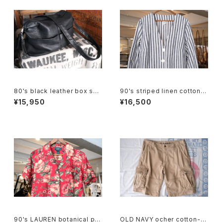
80's black leather box sho
90's striped linen cotton V
ulder Bag w/ tassel accent
-neck Jacket
¥15,950
¥16,500
90's LAUREN botanical pri
OLD NAVY ocher cotton-t