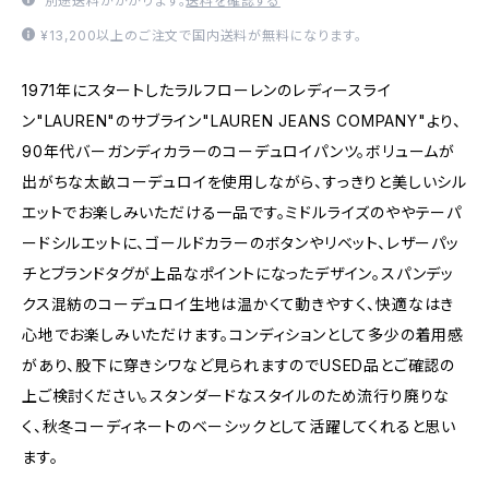
別途送料がかかります。
送料を確認する
¥13,200以上のご注文で国内送料が無料になります。
1971年にスタートしたラルフローレンのレディースライ
ン"LAUREN"のサブライン"LAUREN JEANS COMPANY"より、
90年代バーガンディカラーのコーデュロイパンツ。ボリュームが
出がちな太畝コーデュロイを使用しながら、すっきりと美しいシル
エットでお楽しみいただける一品です。ミドルライズのややテーパ
ードシルエットに、ゴールドカラーのボタンやリベット、レザーパッ
チとブランドタグが上品なポイントになったデザイン。スパンデッ
クス混紡のコーデュロイ生地は温かくて動きやすく、快適なはき
心地でお楽しみいただけます。コンディションとして多少の着用感
があり、股下に穿きシワなど見られますのでUSED品とご確認の
上ご検討ください。スタンダードなスタイルのため流行り廃りな
く、秋冬コーディネートのベーシックとして活躍してくれると思い
ます。