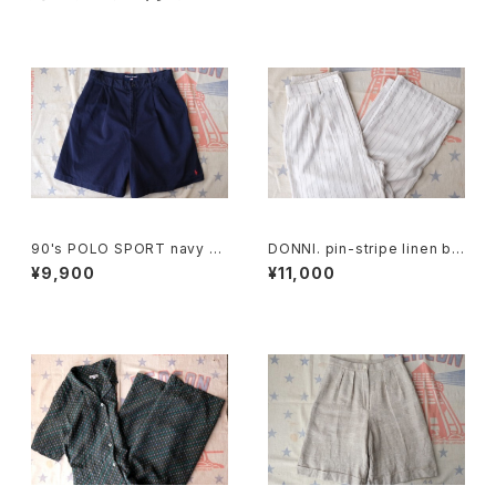
90's POLO SPORT navy C
DONNI. pin-stripe linen bl
ulottes w/ pony embroider
end easy Pants
¥9,900
¥11,000
y