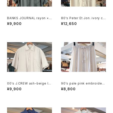
BANKS JOURNAL rayon ×li
80's Peter Et Jon. ivory chi
nen open-collar Shirt
nese-button silk Shirt
¥9,900
¥12,650
00's J.CREW ash-beige lin
90's pale pink embroidere
en Shirt
d rayon easy Skirt
¥9,900
¥8,800