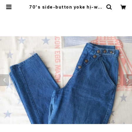
70's side-button yoke hi-wai
st tapered denim Pants | GAR
YO