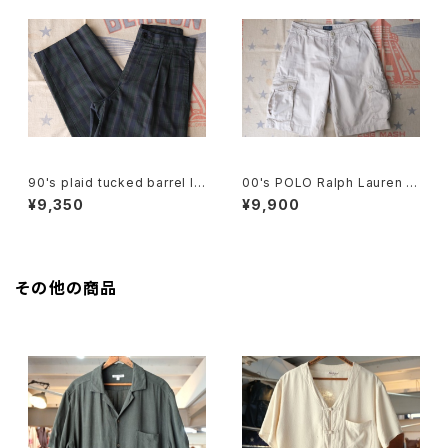
90's plaid tucked barrel le
00's POLO Ralph Lauren b
g Pants
eige cargo chino Shorts
¥9,350
¥9,900
その他の商品