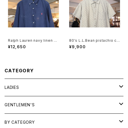
Ralph Lauren navy linen B.
80's L.L.Bean pistachio cal
D. Shirt
ico cotton box Shirt
¥12,650
¥9,900
CATEGORY
LADIES
TOPS
GENTLEMEN'S
SHIRTS
OUTERWEAR
TOPS
BY CATEGORY