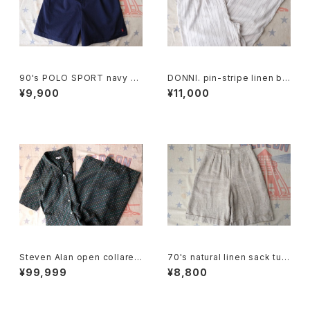
90's POLO SPORT navy C
DONNI. pin-stripe linen bl
ulottes w/ pony embroider
end easy Pants
¥9,900
¥11,000
y
Steven Alan open collared
70's natural linen sack tuc
Jumpsuit "green"
ked Culottes
¥99,999
¥8,800