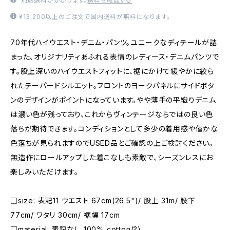
別途送料がかかります。
送料を確認する
¥13,200以上のご注文で国内送料が無料になります。
70年代ハイウエスト・デニム・パンツ。ユニークなディテールが詰
まった、オリジナリティあふれる表情のレディース・デニムパンツで
す。股上深いのハイウエストフィットに、裾にかけて緩やかに絞ら
れたテーパードシルエット。フロントのヨークパネルにサイドボタ
ンのデザインがポイントになっています。やや薄手の平織りデニム
は濃い色が残っており、これからヴィンテージならではの良い色
落ちが期待できます。コンディションとして多少の着用感や僅かな
色落ちが見られますのでUSED品とご確認の上ご検討ください。
無造作にロールアップした着こなしも素敵で、シーズンレスにお
楽しみいただけます。
□size: 表記11 ウエスト 67cm(26.5")/ 股上 31m/ 股下
77cm/ ワタリ 30cm/ 裾幅 17cm
□material: 表記なし 100% cotton(?)