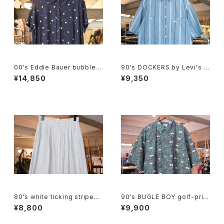
00's Eddie Bauer bubble d
90's DOCKERS by Levi's m
ot rayon shirt maxi Dress
ulti-stripe chambray Shirt
¥14,850
¥9,350
80's white ticking striped
90's BUGLE BOY golf-print
cotton flared Skirt
cotton Shirt
¥8,800
¥9,900