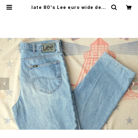
late 80's Lee euro wide deni
m Pants | GARYO