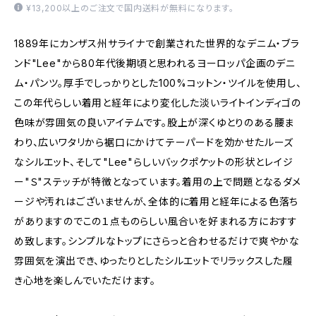
¥13,200以上のご注文で国内送料が無料になります。
1889年にカンザス州サライナで創業された世界的なデニム・ブラ
ンド"Lee"から80年代後期頃と思われるヨーロッパ企画のデニ
ム・パンツ。厚手でしっかりとした100%コットン・ツイルを使用し、
この年代らしい着用と経年により変化した淡いライトインディゴの
色味が雰囲気の良いアイテムです。股上が深くゆとりのある腰ま
わり、広いワタリから裾口にかけてテーパードを効かせたルーズ
なシルエット、そして"Lee"らしいバックポケットの形状とレイジ
ー"Ｓ"ステッチが特徴となっています。着用の上で問題となるダメ
ージや汚れはございませんが、全体的に着用と経年による色落ち
がありますのでこの１点ものらしい風合いを好まれる方におすす
め致します。シンプルなトップにさらっと合わせるだけで爽やかな
雰囲気を演出でき、ゆったりとしたシルエットでリラックスした履
き心地を楽しんでいただけます。