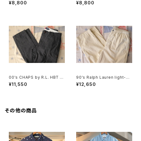
aid cotton Shorts
will cargo Shorts
¥8,800
¥8,800
00's CHAPS by R.L. HBT sli
90's Ralph Lauren light-be
m-fit cargo Pants
ige cotton easy Pants
¥11,550
¥12,650
その他の商品