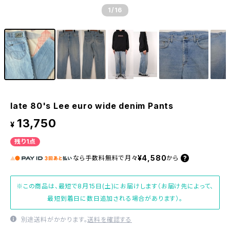
1
/16
late 80's Lee euro wide denim Pants
13,750
¥
残り1点
¥4,580
なら
手数料無料で
月々
から
※この商品は、最短で8月15日(土)にお届けします（お届け先によって、
最短到着日に数日追加される場合があります）。
別途送料がかかります。
送料を確認する