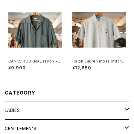
BANKS JOURNAL rayon ×li
Ralph Lauren moss stitch
nen open-collar Shirt
polo Shirt "POLO BEAR"
¥9,900
¥12,650
CATEGORY
LADIES
TOPS
GENTLEMEN'S