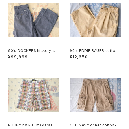
90's DOCKERS hickory-stri
90's EDDIE BAUER cotton-
pe one-tuck Pants "Made i
duck 2-tuck Pants
¥99,999
¥12,650
n U.S.A."
RUGBY by R.L. madaras pl
OLD NAVY ocher cotton-t