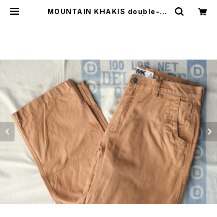
MOUNTAIN KHAKIS double-kn
ee duck-canvas Pants | GARY
O