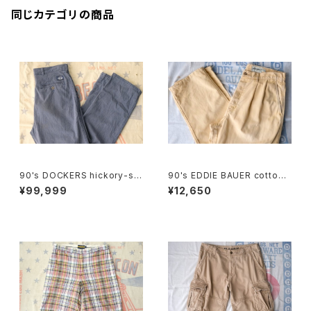
同じカテゴリの商品
90's DOCKERS hickory-stri
90's EDDIE BAUER cotton-
pe one-tuck Pants "Made i
duck 2-tuck Pants
¥99,999
¥12,650
n U.S.A."