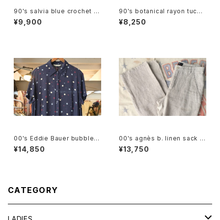
90's salvia blue crochet b
90's botanical rayon tucke
abydoll Top
d Culottes
¥9,900
¥8,250
00's Eddie Bauer bubble d
00's agnès b. linen sack st
ot rayon shirt maxi Dress
raight leg Pants
¥14,850
¥13,750
CATEGORY
LADIES