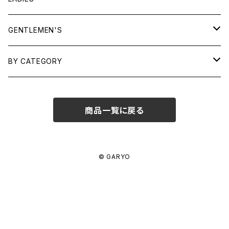
TOPS
GENTLEMEN'S
SHIRTS
OUTERWEAR
TOPS
BY CATEGORY
KNITS/ SWEATS
TEES
DRESSES
OUTERWEAR
BAGS
商品一覧に戻る
SHIRTS
BOTTOMS
BOTTOMS
JEWELRY
SWEATS/ KNITS
SKIRTS
WOMENS
SHOES
SHOES
ACCESSORIES
© GARYO
PANTS
MENS
GARYO ORIGINAL