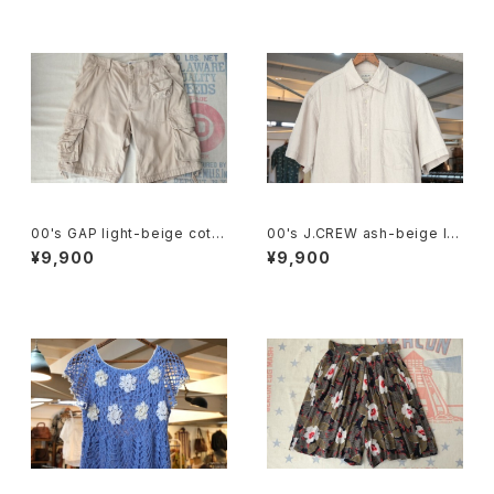
00's GAP light-beige cotto
00's J.CREW ash-beige lin
n-twill cargo Shorts
en Shirt
¥9,900
¥9,900