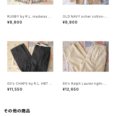
RUGBY by R.L. madaras pl
OLD NAVY ocher cotton-t
aid cotton Shorts
will cargo Shorts
¥8,800
¥8,800
00's CHAPS by R.L. HBT sli
90's Ralph Lauren light-be
m-fit cargo Pants
ige cotton easy Pants
¥11,550
¥12,650
その他の商品