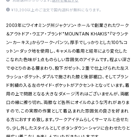
別途送料がかかります。
送料を確認する
¥13,200以上のご注文で国内送料が無料になります。
2003年にワイオミング州ジャクソン・ホールで創業されたワーク
＆アウトドア・ウエア・ブランド"MOUNTAIN KHAKIS"『マウンテ
ン・カーキス』からワーク・パンツ。厚手でしっかりとした100%コ
ットン・ダック地を使用し、キャメルの着用と経年により変化した
こなれた色味が１点ものらしい雰囲気のアイテムです。程よい深さ
でゆとりのある腰まわり、股下ガゼット、２重で仕上げられた左ス
ラッシュ・ポケット、ダブルで施された膝と後部裾口、そしてブラン
ド刺繍の入る左のサイド・ポケットがアクセントとなっています。着
用の上で問題となる大きなダメージ汚れはございませんが、両裾
口の縁に擦り切れ、両膝など各所にオイルのような汚れがありま
すので、この実際の作業として着込まれた雰囲気の良さを好まれ
る方におすすめ致します。ワークアイテムらしくサーマルと合せた
り、少し外したスタイルとしてボタンダウン・シャツに合わせたりと
幅広い着こなしを楽しんでいただきたい１本です。