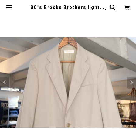
80's Brooks Brothers light-b
eige Jacket "Made in U.S.A." |
GARYO