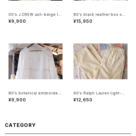
00's J.CREW ash-beige lin
80's black leather box sho
en Shirt
ulder Bag w/ tassel accent
¥9,900
¥15,950
80's botanical embroidere
90's Ralph Lauren light-be
d Indian cotton pullover Bl
ige cotton easy Pants
¥9,900
¥12,650
ouse
CATEGORY