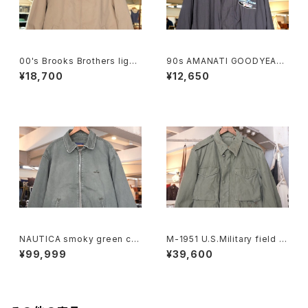
00's Brooks Brothers light
90s AMANATI GOODYEAR
-beige zip-up Jacket
and NASCAR official racin
¥18,700
¥12,650
g nylon Jacket
NAUTICA smoky green cra
M-1951 U.S.Military field J
shed-cotton zip-up Jacke
acket "ONE MAN ONE VOT
¥99,999
¥39,600
t
E"