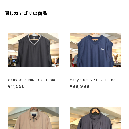
同じカテゴリの商品
early 00's NIKE GOLF blac
early 00's NIKE GOLF navy
k v-neck Vest
v-neck Vest "SAS Institut
¥11,550
¥99,999
e"