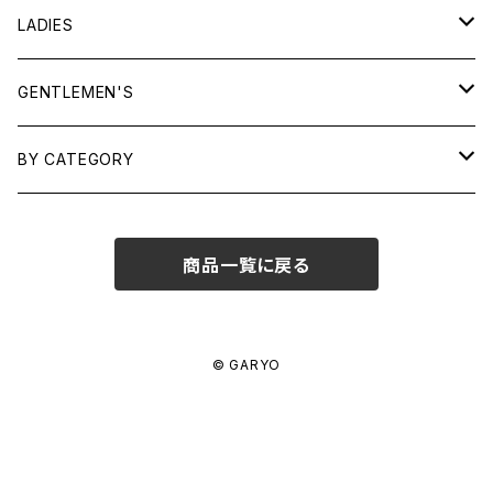
LADIES
TOPS
GENTLEMEN'S
SHIRTS
OUTERWEAR
TOPS
BY CATEGORY
KNITS/ SWEATS
TEES
DRESSES
OUTERWEAR
BAGS
商品一覧に戻る
SHIRTS
BOTTOMS
BOTTOMS
JEWELRY
SWEATS/ KNITS
SKIRTS
WOMENS
SHOES
SHOES
ACCESSORIES
© GARYO
PANTS
MENS
GARYO ORIGINAL