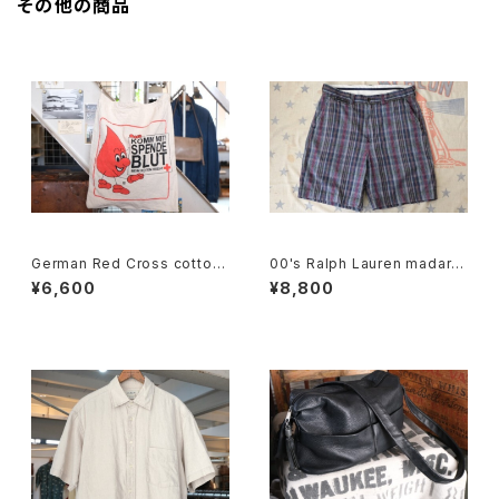
その他の商品
German Red Cross cotton
00's Ralph Lauren madara
promotional shoulder Bag
s plaid cotton Shorts
¥6,600
¥8,800