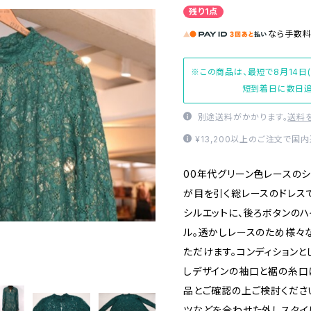
残り1点
なら
手数
※この商品は、最短で8月14日
短到着日に数日追
別途送料がかかります。
送料
¥13,200以上のご注文で国
00年代グリーン色レースの
が目を引く総レースのドレス
シルエットに、後ろボタンのハ
ル。透かしレースのため様々
ただけます。コンディション
しデザインの袖口と裾の糸口
品とご確認の上ご検討くださ
ツなどを合わせた外しスタイ