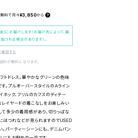
¥3,850
料無料で
月々
から
(金)にお届けします（お届け先によって、最
加される場合があります）。
を確認する
内送料が無料になります。
シフトドレス。華やかなグリーンの色味
です。プルオーバースタイルのＡライン
イネック、フリルのカフスのディテー
なレイヤードの着こなしをお楽しみい
として多少の着用感があり、切りっぱな
にほつれなどが見られますのでUSED
い。パーティーシーンにも、デニムパン
ルにもお勧めの一品です。