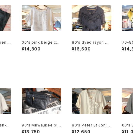
pen c
00's pink beige cha
80's dyed rayon me
70-80
it "g
in stitched linen pul
sh sleeve long Dre
on fr
¥14,300
¥16,500
¥14,
lover Dress
ss
ouse
ash-b
90's Milwaukee bla
80's Peter Et Jon. i
00's
t
ck all-leather fanny
vory chinese-butto
navy-
¥13,750
¥12,650
¥11,