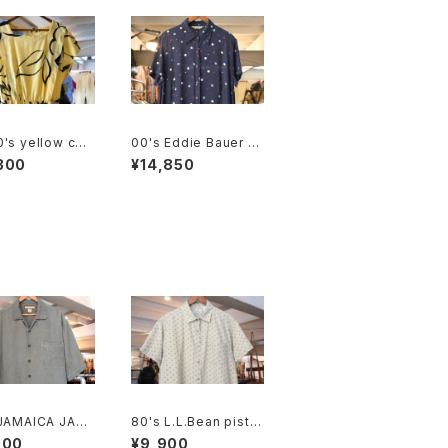
's yellow cott
00's Eddie Bauer b
ench sleeve bl
ubble dot rayon shi
300
¥14,850
 Dress
rt maxi Dress
 JAMAICA JAXX
80's L.L.Bean pista
green jacquar
chio calico cotton b
000
¥9,900