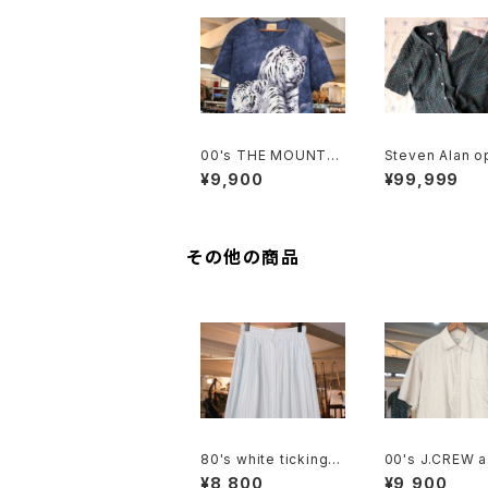
00's THE MOUNTAI
Steven Alan o
N white tiger tie-dy
ollared Jumpsu
¥9,900
¥99,999
e tee Dress
reen"
その他の商品
80's white ticking s
00's J.CREW 
triped cotton flared
eige linen Shir
¥8,800
¥9,900