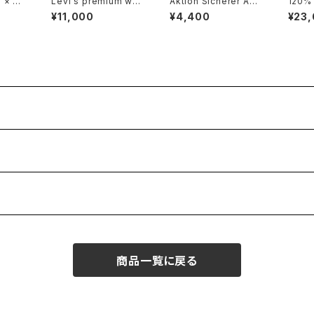
 × NA
Levi's premium whit
Aktion Sicherer Auft
120% l
ered
e Shortalls
ritt cotton promotio
mmed 
¥11,000
¥4,400
¥23
tton T
nal drawstring Bag
cket
商品一覧に戻る