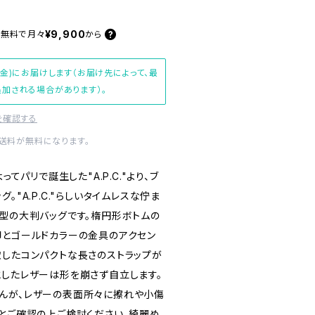
¥9,900
料無料で
月々
から
(金)にお届けします（お届け先によって、最
加される場合があります）。
を確認する
内送料が無料になります。
"によってパリで誕生した"A.P.C."より、ブ
。"A.P.C."らしいタイムレスな佇ま
グ型の大判バッグです。楕円形ボトムの
印とゴールドカラーの金具のアクセン
慮したコンパクトな長さのストラップが
としたレザーは形を崩さず自立します。
んが、レザーの表面所々に擦れや小傷
品とご確認の上ご検討ください。綺麗め