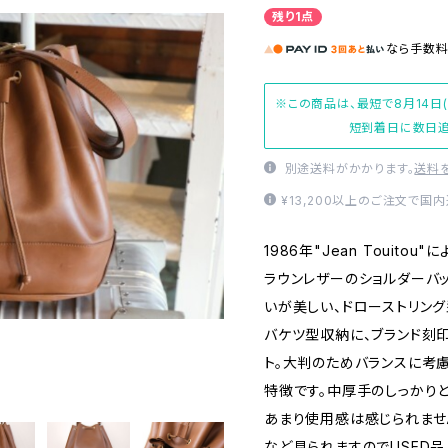
残り1点
なら
手数
※この商品は、最短で8月14日
短到着日に数日追
別途送料がかかります。
送料
¥13,200以上のご注文で国
1986年"Jean Touitou
ラウンレザーのショルダーバッグ
いが美しい、ドローストリン
バケツ型収納に、ブランド刻
ト。大判のためバランスに考
特徴です。中厚手のしっかり
あまり使用感は感じられませ
など見られますのでUSED