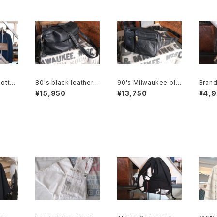
cotton
80's black leather b
90's Milwaukee bla
Brand
hould
ox shoulder Bag w/
ck all-leather fanny
cotto
¥15,950
¥13,750
¥4,
tassel accent
Pack
wstri