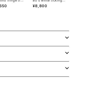
ino fringe tri
80's white ticking s
collarless Ja
triped cotton flared
,650
¥8,800
Skirt