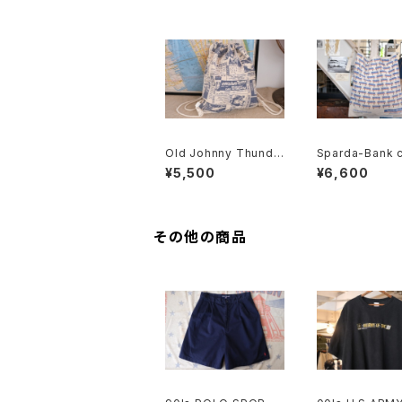
Old Johnny Thunde
Sparda-Bank 
rs newspaper print
promotional s
¥5,500
¥6,600
ed canvas Knapsac
er Bag
k
その他の商品