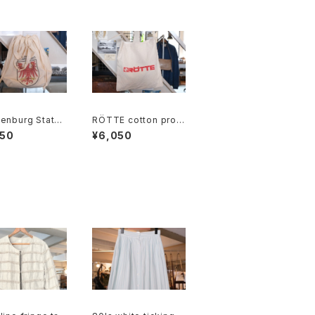
enburg State
RÖTTE cotton prom
n souvenir dra
otional shoulder Ba
950
¥6,050
ng Bag
g