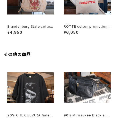
Brandenburg State cotton
RÖTTE cotton promotional
souvenir drawstring Bag
shoulder Bag
¥4,950
¥6,050
その他の商品
90's CHE GUEVARA fade-b
90's Milwaukee black all-l