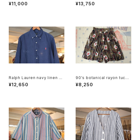
lack cotton photo print Te
eather fanny Pack
¥11,000
¥13,750
e
Ralph Lauren navy linen B.
90's botanical rayon tucke
D. Shirt
d Culottes
¥12,650
¥8,250