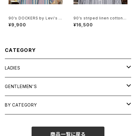
90's DOCKERS by Levi's m
90's striped linen cotton V
ulti-stripe and botanical S
-neck Jacket
¥9,900
¥16,500
hirt
CATEGORY
LADIES
TOPS
GENTLEMEN'S
SHIRTS
OUTERWEAR
TOPS
BY CATEGORY
KNITS/ SWEATS
TEES
DRESSES
OUTERWEAR
BAGS
商品一覧に戻る