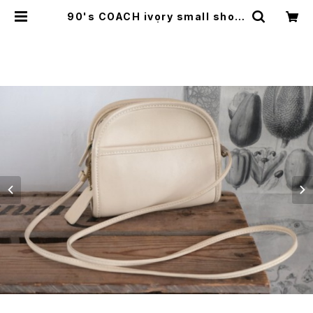
90's COACH ivory small shoul
der Bag | GARYO