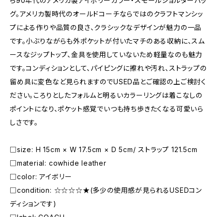
ら90年代のアメリカ製アイボリーカラー・スモールショルダーバッ
グ。アメリカ製時代のオールドコーチならではのクラフトマンシッ
プによる作りや品質の良さ、クラシックなデザインが魅力の一品
です。小ぶりながらも外ポケットが付いたマチのある収納に、スム
ースなジップトップ、金具を使用していないため軽量なのも魅力
です。コンディションとして、パイピングに擦れや汚れ、ストラップの
留め具に変色など見られますのでUSED品とご確認の上ご検討く
ださい。ころりとしたフォルムと明るいカラーリングは着こなしの
ポイントになり、ポケット感覚でいつも持ち歩きたくなる可愛いら
しさです。
□size: H 15cm × W 17.5cm × D 5cm/ ストラップ 121.5cm
□material: cowhide leather
□color: アイボリー
□condition: ☆☆☆☆★(多少の使用感が見られるUSEDコン
ディションです)