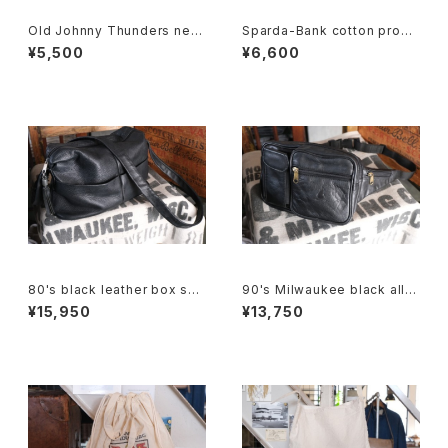
Old Johnny Thunders new
Sparda-Bank cotton prom
spaper printed canvas Kna
otional shoulder Bag
¥5,500
¥6,600
psack
80's black leather box sho
90's Milwaukee black all-l
ulder Bag w/ tassel accent
eather fanny Pack
¥15,950
¥13,750