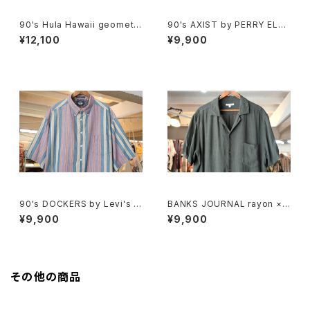
90's Hula Hawaii geometri
90's AXIST by PERRY ELLI
c tribal pattern Shirt
S panel-pattern washable-
¥12,100
¥9,900
silk Shirt
90's DOCKERS by Levi's m
BANKS JOURNAL rayon ×li
ulti-stripe and botanical S
nen open-collar Shirt
¥9,900
¥9,900
hirt
その他の商品