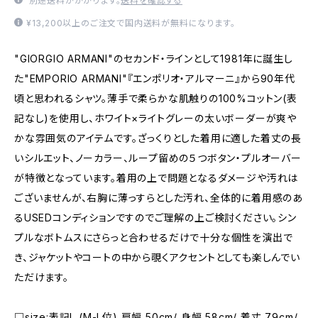
別途送料がかかります。
送料を確認する
¥13,200以上のご注文で国内送料が無料になります。
"GIORGIO ARMANI"のセカンド・ラインとして1981年に誕生し
た"EMPORIO ARMANI"『エンポリオ・アルマーニ』から90年代
頃と思われるシャツ。薄手で柔らかな肌触りの100%コットン(表
記なし)を使用し、ホワイト×ライトグレーの太いボーダーが爽や
かな雰囲気のアイテムです。ざっくりとした着用に適した着丈の長
いシルエット、ノーカラー、ループ留めの５つボタン・プルオーバー
が特徴となっています。着用の上で問題となるダメージや汚れは
ございませんが、右胸に薄っすらとした汚れ、全体的に着用感のあ
るUSEDコンディションですのでご理解の上ご検討ください。シン
プルなボトムスにさらっと合わせるだけで十分な個性を演出で
き、ジャケットやコートの中から覗くアクセントとしても楽しんでい
ただけます。
□size:表記L (M-L位) 肩幅 50cm/ 身幅 58cm/ 着丈 79cm/