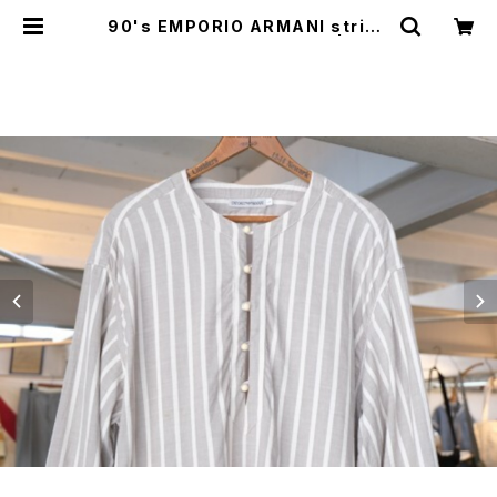
90's EMPORIO ARMANI stripe
d cotton pull-over Shirt | GAR
YO