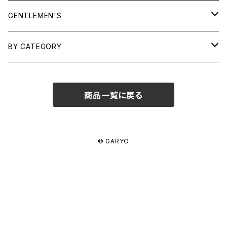
TOPS
GENTLEMEN'S
SHIRTS
OUTERWEAR
TOPS
BY CATEGORY
KNITS/ SWEATS
TEES
DRESSES
OUTERWEAR
BAGS
商品一覧に戻る
SHIRTS
BOTTOMS
BOTTOMS
JEWELRY
SWEATS/ KNITS
SKIRTS
WOMENS
SHOES
SHOES
ACCESSORIES
© GARYO
PANTS
MENS
GARYO ORIGINAL