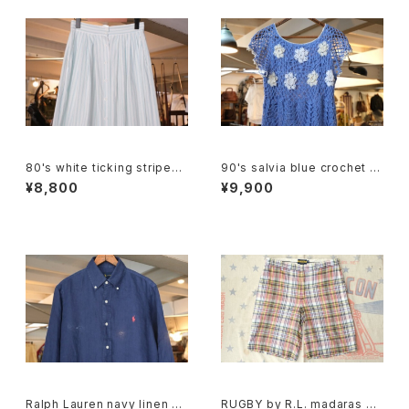
80's white ticking striped
90's salvia blue crochet b
cotton flared Skirt
abydoll Top
¥8,800
¥9,900
Ralph Lauren navy linen B.
RUGBY by R.L. madaras pl