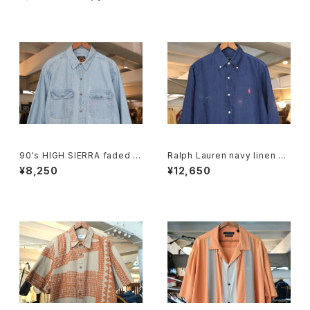
90's HIGH SIERRA faded in
Ralph Lauren navy linen B.
digo denim Shirt
D. Shirt
¥8,250
¥12,650