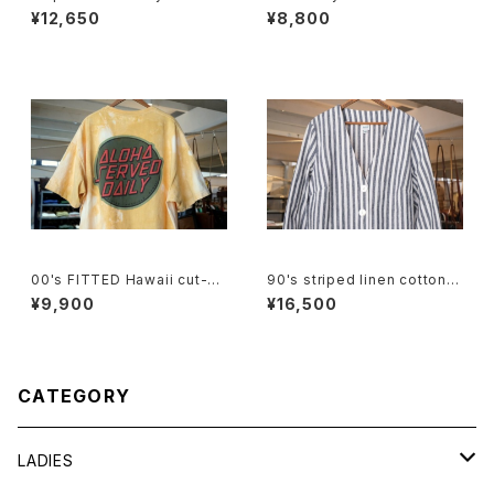
D. Shirt
aid cotton Shorts
¥12,650
¥8,800
00's FITTED Hawaii cut-of
90's striped linen cotton V
f tie-dye Tee
-neck Jacket
¥9,900
¥16,500
CATEGORY
LADIES