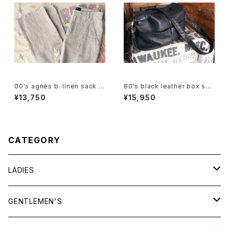
00's agnès b. linen sack st
80's black leather box sho
raight leg Pants
ulder Bag w/ tassel accent
¥13,750
¥15,950
CATEGORY
LADIES
TOPS
GENTLEMEN'S