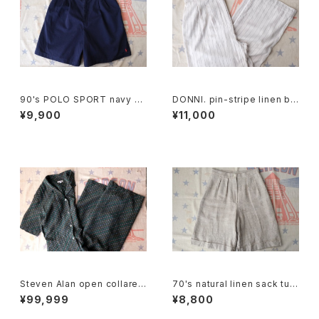
90's POLO SPORT navy C
DONNI. pin-stripe linen bl
ulottes w/ pony embroider
end easy Pants
¥9,900
¥11,000
y
Steven Alan open collared
70's natural linen sack tuc
Jumpsuit "green"
ked Culottes
¥99,999
¥8,800