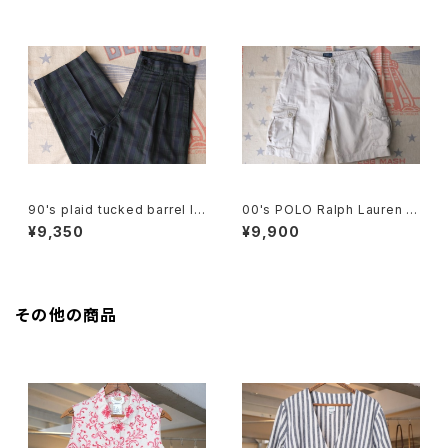
90's plaid tucked barrel le
00's POLO Ralph Lauren b
g Pants
eige cargo chino Shorts
¥9,350
¥9,900
その他の商品