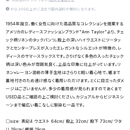
¥13,200以上のご注文で国内送料が無料になります。
1954年設立、働く女性に向けた高品質なコレクションを提案する
アメリカのレディースファッションブランド"Ann Taylor"より、チェ
ック柄リネンのタックパンツ。股上の深いハイウエストにツータッ
クとセンタープレスが入ったエレガントなシルエットが特徴の、レ
ディースのサマースラックスです。さりげなく多色の入ったチェック
柄は深い色みが雰囲気良く、上品な印象に仕上がっています。リ
ネン×レーヨン混紡の薄手生地はさらりと軽い着心地で、裾まで
裏地付きのため透け感なく着用いただけます。とくに目立ったダメ
ージはございませんが、多少の着用感が見られますのであくまで
USED品とご確認の上ご検討ください。カジュアルからビジネスシ
ーンまで幅広い着こなしに馴染む一品です。
□size: 表記4 ウエスト 64cm/ 股上 32cm/ 股下 73cm/ ワタ
リ 29cm/ 裾幅 19cm