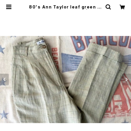
80's Ann Taylor leaf green pl
aid linen tucked Pants | GARY
O