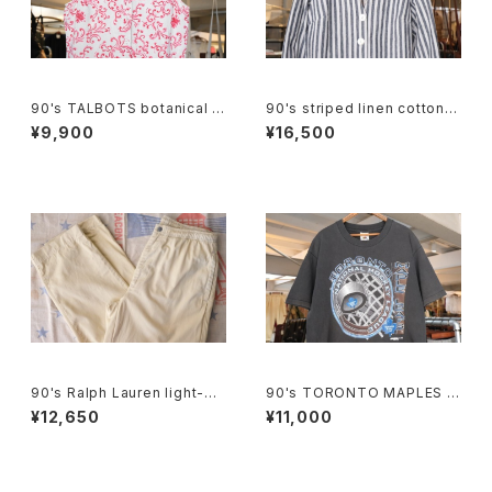
90's TALBOTS botanical s
90's striped linen cotton V
croll printed Irish linen sle
-neck Jacket
¥9,900
¥16,500
eveless Shirt
90's Ralph Lauren light-be
90's TORONTO MAPLES L
ige cotton easy Pants
EAFS black cotton Tee "M
¥12,650
¥11,000
ade in CANADA"