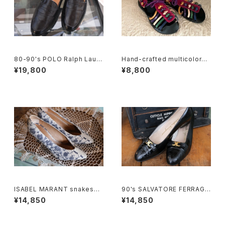
80-90's POLO Ralph Laure
Hand-crafted multicolored
n penny Loafers made in It
leather Sandals
¥19,800
¥8,800
aly
ISABEL MARANT snakeski
90's SALVATORE FERRAGA
n heeled Pumps
MO black enamel buckle P
¥14,850
¥14,850
umps