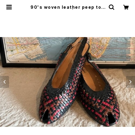
90's woven leather peep toe
Slingbacks | GARYO