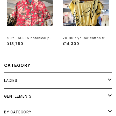
90's LAUREN botanical pri
70-80's yellow cotton fre
nted linen open collar Shir
nch sleeve blouse Dress
¥13,750
¥14,300
t
CATEGORY
LADIES
TOPS
GENTLEMEN'S
SHIRTS
OUTERWEAR
TOPS
BY CATEGORY