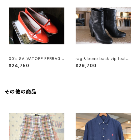
00's SALVATORE FERRAGA
rag & bone back zip leathe
MO "Audrey" orange enam
r Boots "36"
¥24,750
¥29,700
el flat Shoes
その他の商品