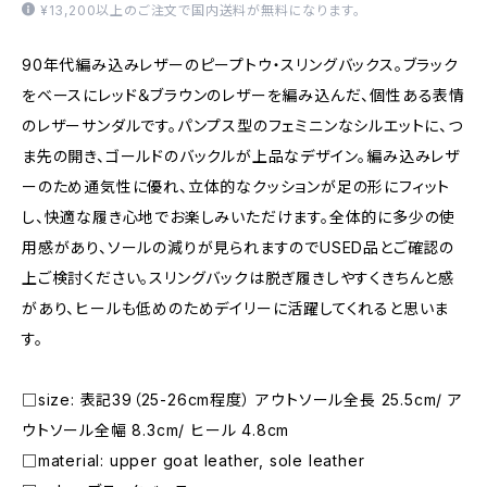
¥13,200以上のご注文で国内送料が無料になります。
90年代編み込みレザーのピープトウ・スリングバックス。ブラック
をベースにレッド＆ブラウンのレザーを編み込んだ、個性ある表情
のレザーサンダルです。パンプス型のフェミニンなシルエットに、つ
ま先の開き、ゴールドのバックルが上品なデザイン。編み込みレザ
ーのため通気性に優れ、立体的なクッションが足の形にフィット
し、快適な履き心地でお楽しみいただけます。全体的に多少の使
用感があり、ソールの減りが見られますのでUSED品とご確認の
上ご検討ください。スリングバックは脱ぎ履きしやすくきちんと感
があり、ヒールも低めのためデイリーに活躍してくれると思いま
す。
□size: 表記39（25-26cm程度） アウトソール全長 25.5cm/ ア
ウトソール全幅 8.3cm/ ヒール 4.8cm
□material: upper goat leather, sole leather