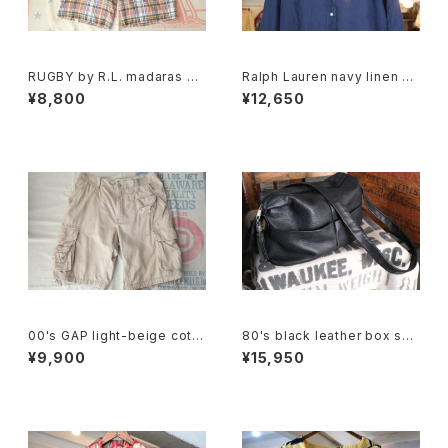
RUGBY by R.L. madaras pl
Ralph Lauren navy linen B.
aid cotton Shorts
D. Shirt
¥8,800
¥12,650
00's GAP light-beige cotto
80's black leather box sho
n-twill cargo Shorts
ulder Bag w/ tassel accent
¥9,900
¥15,950