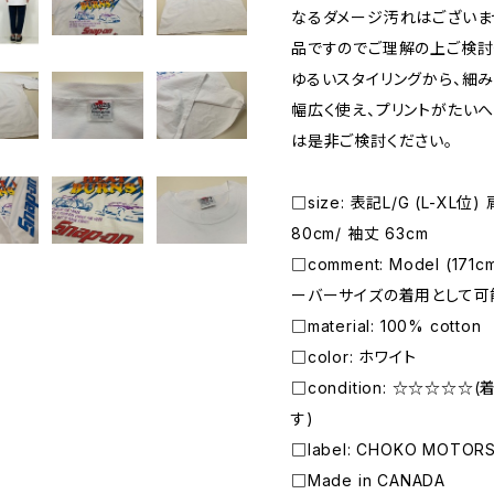
なるダメージ汚れはございま
品ですのでご理解の上ご検討
ゆるいスタイリングから、細
幅広く使え、プリントがたい
は是非ご検討ください。
□size: 表記L/G (L-XL位)
80cm/ 袖丈 63cm
□comment: Model (1
ーバーサイズの着用として可
□material: 100% cotton
□color: ホワイト
□condition: ☆☆☆☆
す)
□label: CHOKO MOTOR
□Made in CANADA