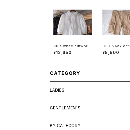
90's white cutwork
OLD NAVY och
lace trimmed cotto
tton-twill car
¥12,650
¥8,800
n Blouse
rts
CATEGORY
LADIES
TOPS
GENTLEMEN'S
SHIRTS
OUTERWEAR
TOPS
BY CATEGORY