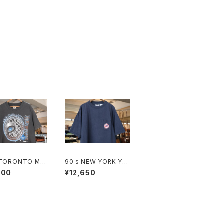
 TORONTO MA
90's NEW YORK YA
LEAFS black c
NKEES embroidere
000
¥12,650
 Tee "Made in
d logo pocket Tee
DA"