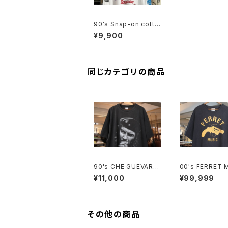
90's Snap-on cotto
n long-sleeve Tee
¥9,900
"Made in CANADA"
同じカテゴリの商品
90's CHE GUEVARA
00's FERRET 
fade-black cotton
revolver-logo 
¥11,000
¥99,999
photo print Tee
ed Tee
その他の商品