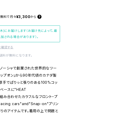
¥3,300
料無料で
月々
から
(木)にお届けします（お届け先によって、最
加される場合があります）。
を確認する
内送料が無料になります。
州ケノーシャで創業された世界的なツー
『スナップオン』から90年代頃のカナダ製
厚手でぱりっと張りのある100%コッ
ベースに"HEAT
on"を組み合わせたカラフルなフロント・プ
ng cars"and"Snap-on"プリン
りのアイテムです。着用の上で問題と