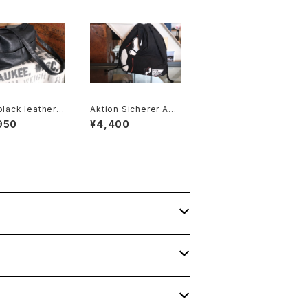
black leather b
Aktion Sicherer Auft
oulder Bag w/
ritt cotton promotio
950
¥4,400
l accent
nal drawstring Bag