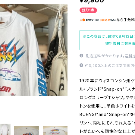
¥9,900
残り1点
なら
手数
※この商品は、最短で8月13日
短到着日に数日追
別途送料がかかります。
送料
¥13,200以上のご注文で国
1920年にウィスコンシン
ル・ブランド"Snap-on"
ロングスリーブＴシャツ。やや
トンを使用し、単色ホワイトを
BURNS!"and"Snap-
リント、両袖にそれぞれ入る"raci
トがたいへん個性的な仕上が