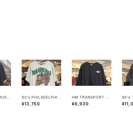
MUSIC
90's PHILADELPHIA
HM TRANSPORT bl
90's
print
EAGLES breakthrou
ack long-sleeve Te
PLES 
¥13,750
¥6,930
¥11,
gh cotton Tee "Mad
e "embroidered log
otton
e in U.S.A."
o"
CANA