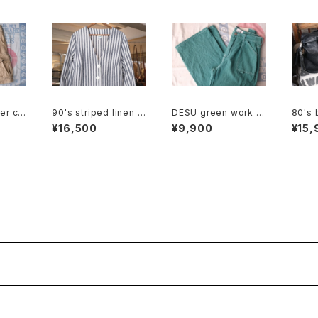
er co
90's striped linen c
DESU green work st
80's 
go Sho
otton V-neck Jacke
yle wide leg Pants
ox sh
¥16,500
¥9,900
¥15,
t
tasse