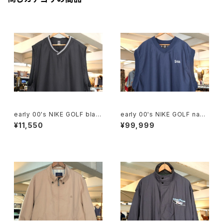
early 00's NIKE GOLF blac
early 00's NIKE GOLF navy
k v-neck Vest
v-neck Vest "SAS Institut
¥11,550
¥99,999
e"