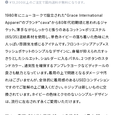
¥13,200以上のご注文で国内送料が無料になります。
1980年にニューヨークで設立された"Grace International
Apparel"のブランド"cava"から80年代初期頃と思われるジャ
ケット。薄手ながらしっかりと張りのあるコットン×ポリエステル
(65/35)混紡素材を使用し、単色ネイビーの落ち着いた色味に大
人っぽい雰囲気を感じるアイテムです。フロント・ジップアップ×ス
ラッシュポケットのシンプルなデザインに、身幅が抑えられたすっ
きりとしたシルエット、ショルダーに入るパネル、２つボタンのスタ
ンドカラー、通気性を確保するアンブレラヨークなどディテールの
良さも魅力となっています。着用の上で問題となるダメージや汚
れはございませんが、全体的に着用感のあるUSEDコンディション
ですのでご理解の上ご購入ください。※ジップは新しいものに交
換されています。ネイビーの色味とクセのないシンプル・デザイン
は、流行に左右されず永くご愛用いただけます。