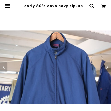
early 80's cava navy zip-up J
acket | GARYO