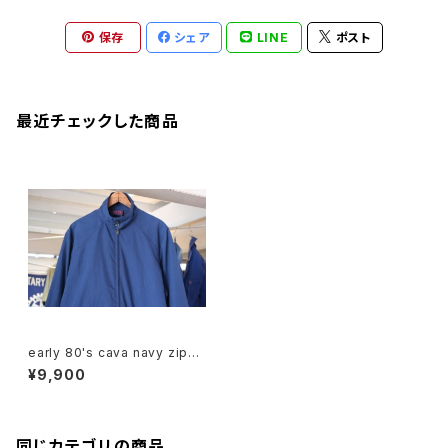
保存
シェア
LINE
ポスト
最近チェックした商品
early 80's cava navy zip-u
p Jacket
¥9,900
同じカテゴリの商品