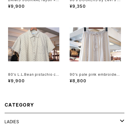
nen open-collar Shirt
ulti-stripe chambray Shirt
¥9,900
¥9,350
80's L.L.Bean pistachio cal
90's pale pink embroidere
ico cotton box Shirt
d rayon easy Skirt
¥9,900
¥8,800
CATEGORY
LADIES