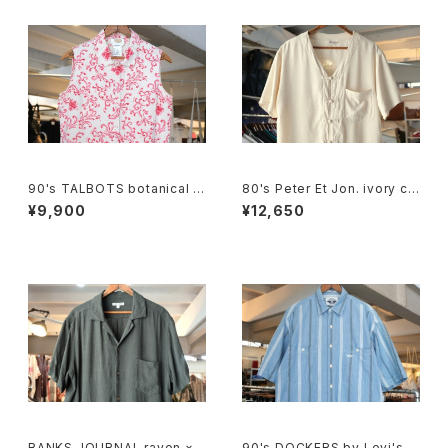
90's TALBOTS botanical s
80's Peter Et Jon. ivory chi
croll printed Irish linen sle
nese-button silk Shirt
¥9,900
¥12,650
eveless Shirt
BANKS JOURNAL rayon ×li
90's DOCKERS by Levi's m