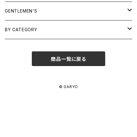
TOPS
GENTLEMEN'S
SHIRTS
OUTERWEAR
TOPS
BY CATEGORY
KNITS/ SWEATS
TEES
DRESSES
OUTERWEAR
BAGS
商品一覧に戻る
SHIRTS
BOTTOMS
BOTTOMS
JEWELRY
SWEATS/ KNITS
SKIRTS
WOMENS
SHOES
SHOES
ACCESSORIES
© GARYO
PANTS
MENS
GARYO ORIGINAL