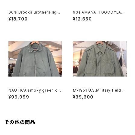
00's Brooks Brothers light
90s AMANATI GOODYEAR
-beige zip-up Jacket
and NASCAR official racin
¥18,700
¥12,650
g nylon Jacket
NAUTICA smoky green cra
M-1951 U.S.Military field J
shed-cotton zip-up Jacke
acket "ONE MAN ONE VOT
¥99,999
¥39,600
t
E"
その他の商品