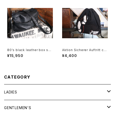
80's black leather box sho
Aktion Sicherer Auftritt cot
ulder Bag w/ tassel accent
ton promotional drawstrin
¥15,950
¥4,400
g Bag
CATEGORY
LADIES
TOPS
GENTLEMEN'S