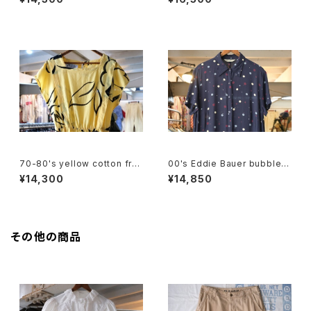
70-80's yellow cotton fre
00's Eddie Bauer bubble d
nch sleeve blouse Dress
ot rayon shirt maxi Dress
¥14,300
¥14,850
その他の商品