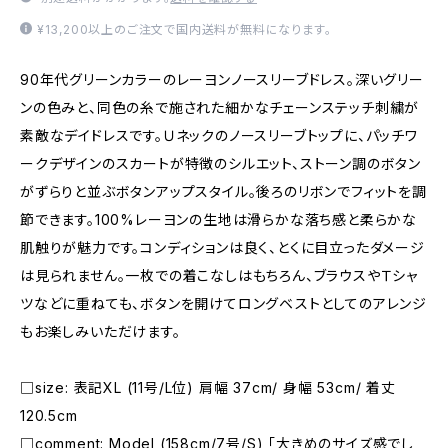
¥13,200以上のご注文で国内送料が無料になります。
90年代グリーンカラーのレーヨンノースリーブドレス。深いグリー
ンの色みと、同色の糸で施された細かなチェーンステッチ刺繍が
素敵なデイドレスです。Ｕネックのノースリーブトップに、パッチワ
ークデザインのスカートが特徴のシルエット、ストーン調のボタン
がずらりと並ぶボタンアップスタイル。後ろのリボンでフィットを調
節できます。100%レーヨンの生地は滑らかな落ち感と柔らかな
肌触りが魅力です。コンディションは良く、とくに目立ったダメージ
は見られません。一枚での着こなしはもちろん、ブラウスやＴシャ
ツなどに重ねても、ボタンを開けてロングベストとしてのアレンジ
もお楽しみいただけます。
□size: 表記XL (11号/L位) 肩幅 37cm/ 身幅 53cm/ 着丈
120.5cm
□comment: Model (158cm/7号/S) 「大きめのサイズ感でし