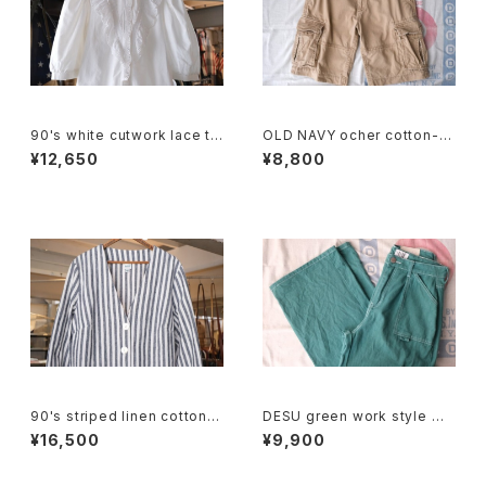
90's white cutwork lace tri
OLD NAVY ocher cotton-t
mmed cotton Blouse
will cargo Shorts
¥12,650
¥8,800
90's striped linen cotton V
DESU green work style wi
-neck Jacket
de leg Pants
¥16,500
¥9,900