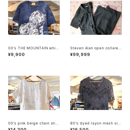
00's THE MOUNTAIN white
Steven Alan open collared
tiger tie-dye tee Dress
Jumpsuit "green"
¥9,900
¥99,999
00's pink beige chain stitc
80's dyed rayon mesh sle
hed linen pullover Dress
eve long Dress
¥14,300
¥16,500