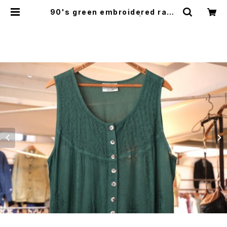
90's green embroidered rayo
n sleeveless Dress | GARYO