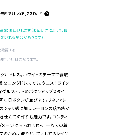
¥6,230
料無料で
月々
から
(金)にお届けします（お届け先によって、最
加される場合があります）。
を確認する
内送料が無料になります。
ィグルドレス。ホワイトのテープで縁取
敵なロングドレスです。ウエストライン
ィグルフィットのボタンアップスタイ
奢な貝ボタンが並びます。リネン×レー
のシャリ感に加えレーヨンの落ち感が
地仕立ての作りも魅力です。コンディ
たダメージは見られません。一枚での着
ップのため羽織りとしてとしてのレイヤ