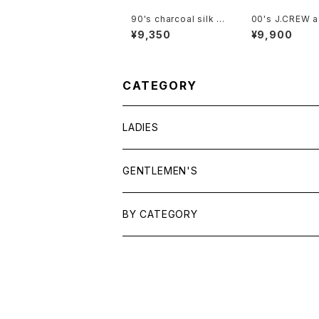
90's charcoal silk c
00's J.CREW 
ulotte Pants
eige linen Shir
¥9,350
¥9,900
CATEGORY
LADIES
TOPS
GENTLEMEN'S
SHIRTS
OUTERWEAR
TOPS
BY CATEGORY
KNITS/ SWEATS
TEES
DRESSES
OUTERWEAR
BAGS
SHIRTS
BOTTOMS
BOTTOMS
JEWELRY