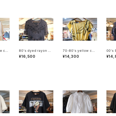
ge cha
80's dyed rayon me
70-80's yellow cott
00's 
en pul
sh sleeve long Dre
on french sleeve bl
ubble
¥16,500
¥14,300
¥14,
ss
ouse Dress
rt ma