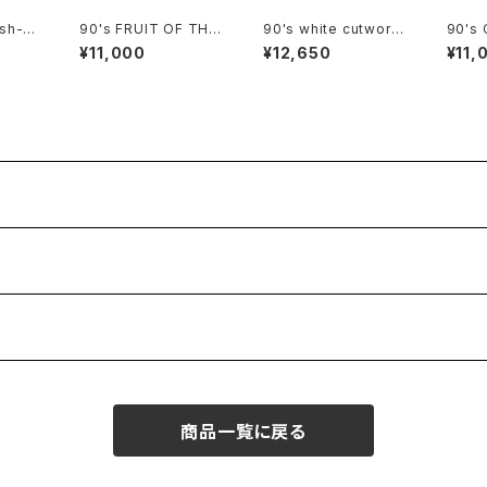
ash-b
90's FRUIT OF THE
90's white cutwork
90's
t
LOOM eagle printe
lace trimmed cotto
fade-
¥11,000
¥12,650
¥11,
d Tee "Made in CA
n Blouse
photo
NADA"
商品一覧に戻る