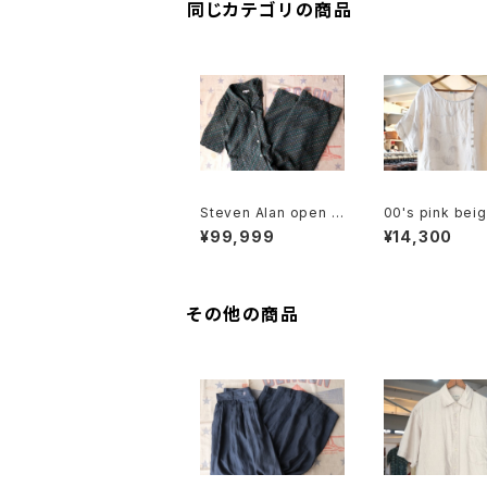
同じカテゴリの商品
Steven Alan open c
00's pink bei
ollared Jumpsuit "g
in stitched lin
¥99,999
¥14,300
reen"
lover Dress
その他の商品