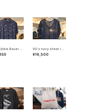
Eddie Bauer b
90's navy sheer lac
 dot rayon shi
y long Dress
850
¥16,500
xi Dress