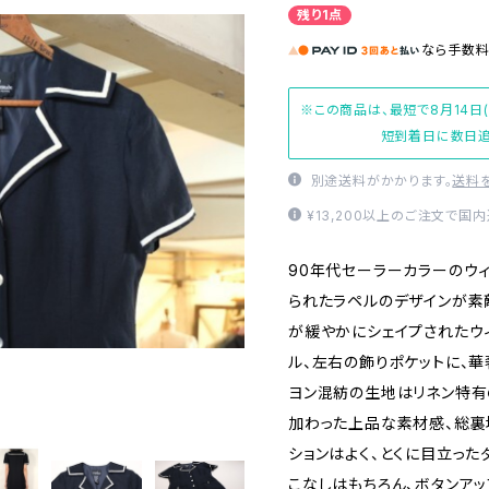
残り1点
なら
手数
※この商品は、最短で8月14日
短到着日に数日追
別途送料がかかります。
送料
¥13,200以上のご注文で国
90年代セーラーカラーのウ
られたラペルのデザインが素
が緩やかにシェイプされたウ
ル、左右の飾りポケットに、華
ヨン混紡の生地はリネン特有
加わった上品な素材感、総裏
ションはよく、とくに目立っ
こなしはもちろん、ボタンア