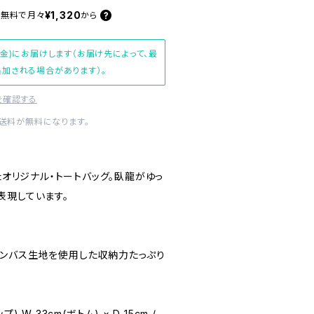
¥1,320
料無料で
月々
から
(金)にお届けします（お届け先によって、最
加される場合があります）。
を確認する
内送料が無料になります。
したオリジナル・トートバッグ。臥龍がゆっ
表現しています。
ンバス生地を使用した収納力たっぷり
ップ) W 33cm(ボトム) × D 15cm /