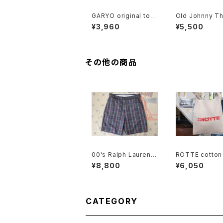
GARYO original tote
Old Johnny T
Bag "large logo"
rs newspaper 
¥3,960
¥5,500
ed canvas Kn
k
その他の商品
00's Ralph Lauren
RÖTTE cotton
madaras plaid cotto
otional should
¥8,800
¥6,050
n Shorts
g
CATEGORY