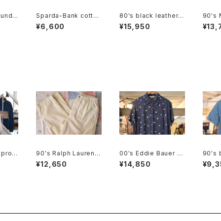
hunde
Sparda-Bank cotton
80's black leather b
90's 
print
promotional should
ox shoulder Bag w/
ck al
¥6,600
¥15,950
¥13,
apsac
er Bag
tassel accent
Pack
 prom
90's Ralph Lauren li
00's Eddie Bauer b
90's 
er Ba
ght-beige cotton e
ubble dot rayon shi
x Shir
¥12,650
¥14,850
¥9,3
asy Pants
rt maxi Dress