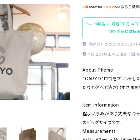
なら
手数
※この商品は、最短で8月14日
短到着日に数日追
別途送料がかかります。
送料
¥13,200以上のご注文で国
About Theme
"GARYO"ロゴをプリント
たりと空へと泳ぎ出すさまを
Item Information
程よい厚みがあり丈夫なキャ
のビッグサイズです。
Measurements
約/ H 40cm × W 46cm(ト