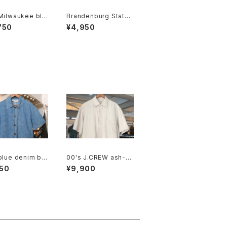
Milwaukee bla
Brandenburg State
l-leather fanny
cotton souvenir dra
750
¥4,950
wstring Bag
blue denim bo
00's J.CREW ash-b
t
eige linen Shirt
50
¥9,900