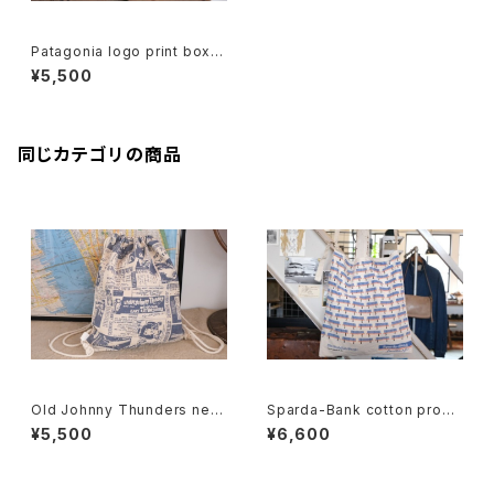
Patagonia logo print box c
anvas Bag
¥5,500
同じカテゴリの商品
Old Johnny Thunders new
Sparda-Bank cotton prom
spaper printed canvas Kna
otional shoulder Bag
¥5,500
¥6,600
psack