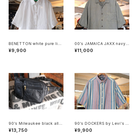
BENETTON white pure line
00's JAMAICA JAXX navy-
n S/S Shirt
green jacquard silk Shirt
¥9,900
¥11,000
90's Milwaukee black all-l
90's DOCKERS by Levi's m
eather fanny Pack
ulti-stripe and botanical S
¥13,750
¥9,900
hirt