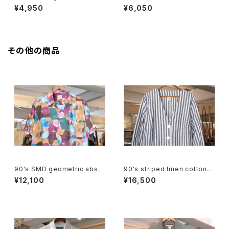
souvenir drawstring Bag
shoulder Bag
¥4,950
¥6,050
その他の商品
90's SMD geometric abstr
90's striped linen cotton V
act rayon open-collar Shirt
-neck Jacket
¥12,100
¥16,500
"Made in JAPAN"