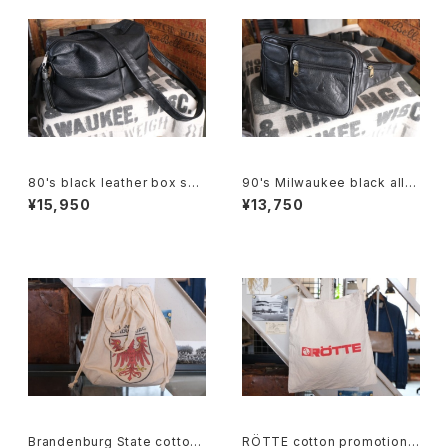
80's black leather box sho
90's Milwaukee black all-l
ulder Bag w/ tassel accent
eather fanny Pack
¥15,950
¥13,750
Brandenburg State cotton
RÖTTE cotton promotional