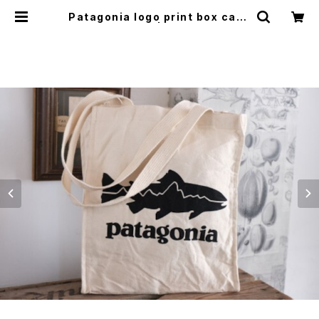
Patagonia logo print box canv
as Bag | GARYO