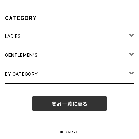
CATEGORY
LADIES
TOPS
GENTLEMEN'S
SHIRTS
OUTERWEAR
TOPS
BY CATEGORY
KNITS/ SWEATS
TEES
DRESSES
OUTERWEAR
BAGS
商品一覧に戻る
SHIRTS
BOTTOMS
BOTTOMS
JEWELRY
SWEATS/ KNITS
SKIRTS
WOMENS
SHOES
SHOES
ACCESSORIES
© GARYO