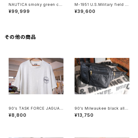
NAUTICA smoky green cra
M-1951 U.S.Military field J
shed-cotton zip-up Jacke
acket "ONE MAN ONE VOT
¥99,999
¥39,600
t
E"
その他の商品
90's TASK FORCE JAGUAR
90's Milwaukee black all-l
printed Tee "Made in U.S.
eather fanny Pack
¥8,800
¥13,750
A."