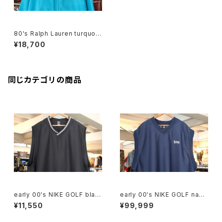
80's Ralph Lauren turquois
e zip-up Jacket "Made in
¥18,700
U.S.A."
同じカテゴリの商品
early 00's NIKE GOLF blac
early 00's NIKE GOLF navy
k v-neck Vest
v-neck Vest "SAS Institut
¥11,550
¥99,999
e"