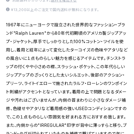
別途送料がかかります。
送料を確認する
¥13,200以上のご注文で国内送料が無料になります。
1967年にニューヨークで設立された世界的なファッション・ブラ
ンド"Ralph Lauren"から80年代初期頃のアメリカ製ジップアッ
プ・ジャケット。厚手でしっかりとした100%コットン・ツイルを使
用し、着用と経年によって変化したターコイズの色味やアタリなど
の風合いに１点ものらしい魅力を感じるアイテムです。チンストラ
ップの付くやや小さめの襟、スラッシュ・ポケット、この年代らしい
ジップアップのざっくりとした太いシルエット、後部のアクション・
プリーツ、ライトイエローで施されたラルフ・ローレンのワンポイン
ト刺繍がアクセントとなっています。着用の上で問題となるダメー
ジや汚れはございませんが、内側の首まわりに小さなダメージ補
修、色褪せやアタリなど着用感の強いUSEDコンディションですの
で、この１点ものらしい雰囲気を好まれる方におすすめ致します。
また、内側からの"IRREGULAR"印字が背中に薄っすらと移り、ブ
ランド・タグが切られていたものを補修で繋げていますので気に