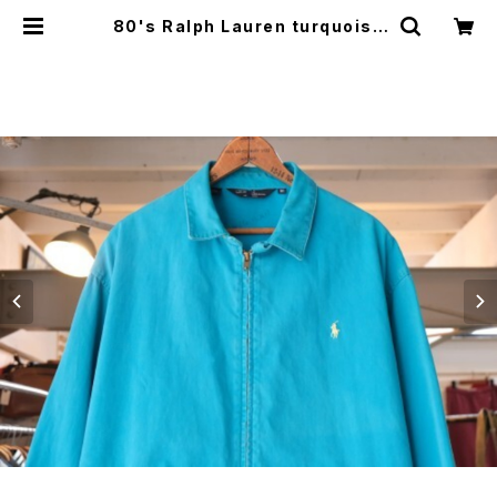
80's Ralph Lauren turquoise
zip-up Jacket "Made in U.S.
A." | GARYO