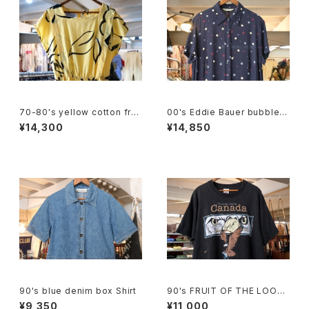
70-80's yellow cotton fre
00's Eddie Bauer bubble d
nch sleeve blouse Dress
ot rayon shirt maxi Dress
¥14,300
¥14,850
90's blue denim box Shirt
90's FRUIT OF THE LOOM
eagle printed Tee "Made i
¥9,350
¥11,000