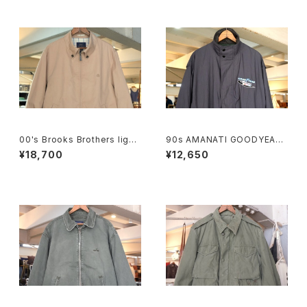
00's Brooks Brothers light
90s AMANATI GOODYEAR
-beige zip-up Jacket
and NASCAR official racin
¥18,700
¥12,650
g nylon Jacket