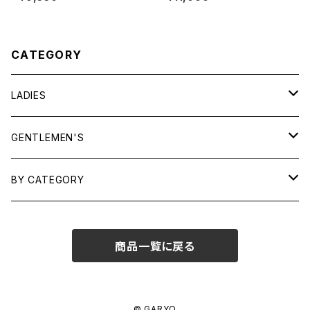
n CANADA"
CATEGORY
LADIES
TOPS
GENTLEMEN'S
SHIRTS
OUTERWEAR
TOPS
BY CATEGORY
KNITS/ SWEATS
TEES
DRESSES
OUTERWEAR
BAGS
商品一覧に戻る
SHIRTS
BOTTOMS
BOTTOMS
JEWELRY
SWEATS/ KNITS
SKIRTS
WOMENS
SHOES
SHOES
ACCESSORIES
© GARYO