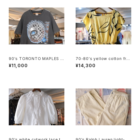
90's TORONTO MAPLES L
70-80's yellow cotton fre
EAFS black cotton Tee "M
nch sleeve blouse Dress
¥11,000
¥14,300
ade in CANADA"
90's white cutwork lace tri
90's Ralph Lauren light-be