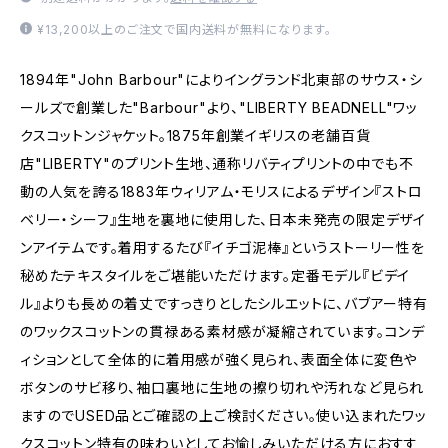
¥13,200以上のご注文で国内送料が無料になります。
1894年"John Barbour"によりイングランド北東部のサウス・シ
ールズで創業した"Barbour"より、"LIBERTY BEADNELL"ワッ
クスコットンジャケット。1875年創業イギリスの老舗百貨
店"LIBERTY"のプリント生地、通称リバティプリントの中でも不
動の人気を誇る1883年ウィリアム・モリスによるデザイン『ストロ
ベリー・シーフ』生地を裏地に使用した、日本未発売の限定デザイ
ンアイテムです。着用するたび『イチゴ泥棒』というストーリー性を
秘めたテキスタイルをご堪能いただけます。定番モデル『ビデイ
ル』よりも長めの着丈ですっきりとしたシルエットに、バブアー特有
のワックスコットンの貫禄ある素材感が凝縮されています。コンデ
ィションとして全体的に着用感が強く見られ、表面全体に変色や
ボタンのサビ移り、袖口裏地に生地の擦り切れや汚れなど見られ
ますのでUSED品とご確認の上ご検討ください。使い込まれたワッ
クスコットン特有の味わいとしてお愉しみいただける方におすす