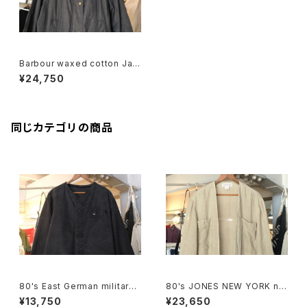
Barbour waxed cotton Jac
ket "LIBERTY BEADNELL"
¥24,750
同じカテゴリの商品
80's East German military
80's JONES NEW YORK nat
Jacket "remade"
ural linen sack open Coat
¥13,750
¥23,650