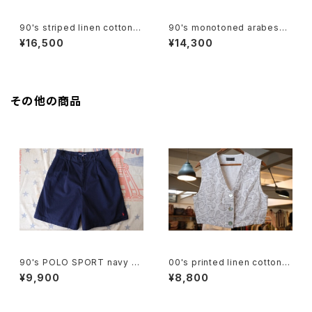
90's striped linen cotton V
90's monotoned arabesqu
-neck Jacket
e gobelin short Jacket
¥16,500
¥14,300
その他の商品
90's POLO SPORT navy C
00's printed linen cotton s
ulottes w/ pony embroider
hort Vest
¥9,900
¥8,800
y