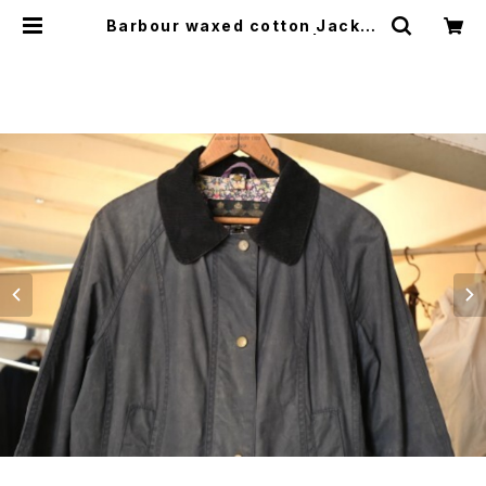
Barbour waxed cotton Jacket
"LIBERTY BEADNELL" | GARY
O