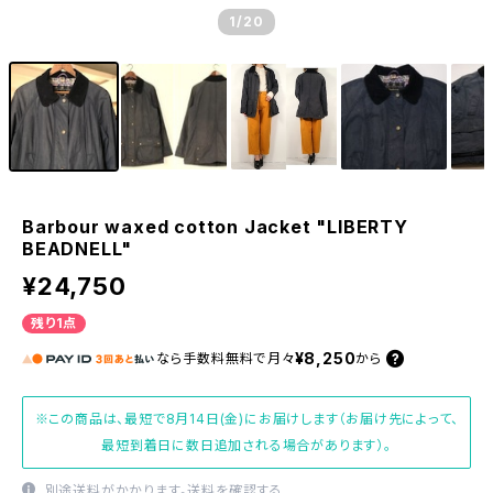
1
/20
Barbour waxed cotton Jacket "LIBERTY
BEADNELL"
¥24,750
残り1点
¥8,250
なら
手数料無料で
月々
から
※この商品は、最短で8月14日(金)にお届けします（お届け先によって、
最短到着日に数日追加される場合があります）。
別途送料がかかります。
送料を確認する