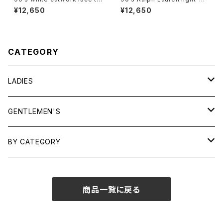
mmed cotton Blouse
ige cotton easy Pants
¥12,650
¥12,650
CATEGORY
LADIES
TOPS
GENTLEMEN'S
SHIRTS
OUTERWEAR
TOPS
BY CATEGORY
KNITS/ SWEATS
TEES
DRESSES
OUTERWEAR
BAGS
商品一覧に戻る
SHIRTS
BOTTOMS
BOTTOMS
JEWELRY