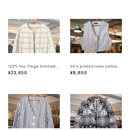
120% lino fringe trimmed c
00's printed linen cotton s
ollarless Jacket
hort Vest
¥23,650
¥8,800