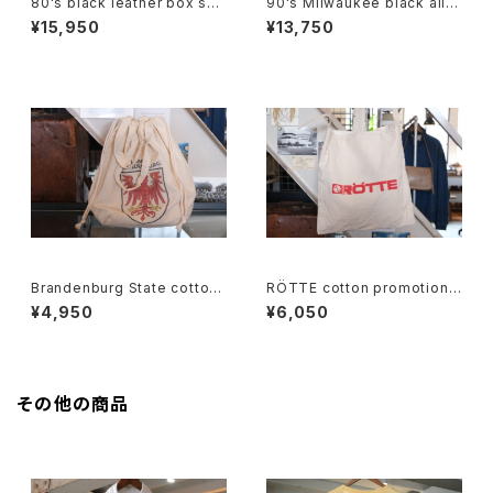
80's black leather box sho
90's Milwaukee black all-l
ulder Bag w/ tassel accent
eather fanny Pack
¥15,950
¥13,750
Brandenburg State cotton
RÖTTE cotton promotional
souvenir drawstring Bag
shoulder Bag
¥4,950
¥6,050
その他の商品