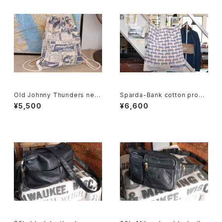
Old Johnny Thunders new
Sparda-Bank cotton prom
spaper printed canvas Kna
otional shoulder Bag
¥5,500
¥6,600
psack