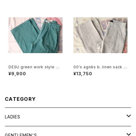
DESU green work style wi
00's agnès b. linen sack st
de leg Pants
raight leg Pants
¥9,900
¥13,750
CATEGORY
LADIES
TOPS
GENTLEMEN'S