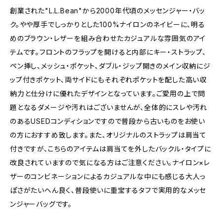
創業された"L.L.Bean"から2000年代頃のメッセンジャー・バッ
ク。やや厚手でしっかりとした100%ナイロンのネイビーに、明る
めのブラウン・レザーを組み合わせたカジュアルな雰囲気のアイ
テムです。フロントのフラップを開けると内部にキー・ストラップ、
ペン挿し、メッシュ・ポケット、ダブル・ジップ開きのメイン収納にジ
ップ付きポケット、両サイドにもそれぞれポケットを配した高い収
納力と仕分けに優れたデザインとなっています。ご愛用の上で問
題となるダメージや汚れはございませんが、全体的にスレや汚れ
のあるUSEDコンディションですので普段から古いものをお使い
の方におすすめ致します。また、オリジナルのストラップは肩当て
付きですが、こちらのアイテムは肩当てを外したバックル・タイプに
改良されていますので気になる方はご注意ください。ナイロン×レ
ザーのコンビネーションによるカジュアルな中にも感じる大人っ
ぽさがたいへん良く、普段使いに重宝するタフで実用的なメッセ
ンジャーバッグです。