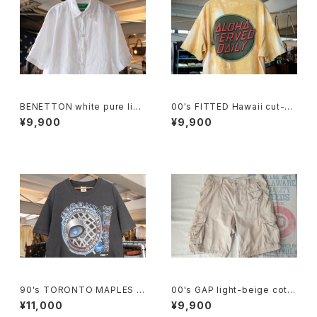
BENETTON white pure line
00's FITTED Hawaii cut-of
n S/S Shirt
f tie-dye Tee
¥9,900
¥9,900
90's TORONTO MAPLES L
00's GAP light-beige cotto
EAFS black cotton Tee "M
n-twill cargo Shorts
¥11,000
¥9,900
ade in CANADA"