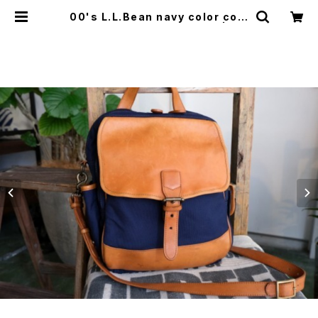
00's L.L.Bean navy color com
bination messenger Bag | GA
RYO