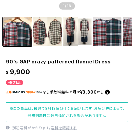
1
/16
90's GAP crazy patterned flannel Dress
9,900
¥
残り1点
¥3,300
なら
手数料無料で
月々
から
※この商品は、最短で8月13日(木)にお届けします（お届け先によって、
最短到着日に数日追加される場合があります）。
別途送料がかかります。
送料を確認する