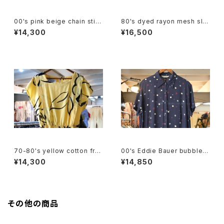
00's pink beige chain stitc
80's dyed rayon mesh sle
hed linen pullover Dress
eve long Dress
¥14,300
¥16,500
70-80's yellow cotton fre
00's Eddie Bauer bubble d
nch sleeve blouse Dress
ot rayon shirt maxi Dress
¥14,300
¥14,850
その他の商品