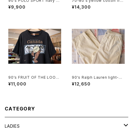
90's POLO SPORT navy C
70-80's yellow cotton fre
ulottes w/ pony embroider
nch sleeve blouse Dress
¥9,900
¥14,300
y
90's FRUIT OF THE LOOM
90's Ralph Lauren light-be
eagle printed Tee "Made i
ige cotton easy Pants
¥11,000
¥12,650
n CANADA"
CATEGORY
LADIES