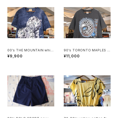
00's THE MOUNTAIN white
90's TORONTO MAPLES L
tiger tie-dye tee Dress
EAFS black cotton Tee "M
¥9,900
¥11,000
ade in CANADA"