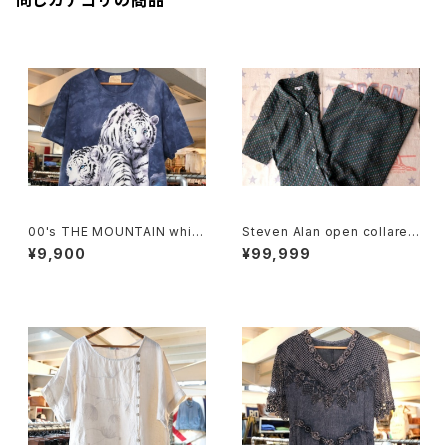
同じカテゴリの商品
00's THE MOUNTAIN white
Steven Alan open collared
tiger tie-dye tee Dress
Jumpsuit "green"
¥9,900
¥99,999