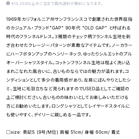
¥13,200以上のご注文で国内送料が無料になります。
1969年カリフォルニア州サンフランシスコで創業された世界屈指
のカジュアル・ブランド"GAP" 90年代 "OLD GAP" と呼ばれる
時代のフランネルドレス。３種類のチェック柄フランネル生地を剥
ぎ合わせたクレージーパターンが素敵なアイテムです。ノーカラー
にハーフボタンアップのヘンリーネック、ゆったりシルエットのプル
オーバーシャツスタイル。コットンフランネル生地は程よく洗い込
まれこなれた風合いに、古いものならではの魅力が溢れます。コ
ンディションとして多少の着用感があり、左肩にぼんやりとしたシ
ミ、生地に毛羽立ちなど見られますのでUSED品としてご確認の
上ご検討ください。古いものの味わいとしてお楽しみいただける
方にお勧めいたします。ロングシャツとしてレイヤードスタイルに
も使いやすく、デイリーに親しめる一品です。
□size: 表記S (9号/M位) 肩幅 51cm/ 身幅 60cm/ 着丈