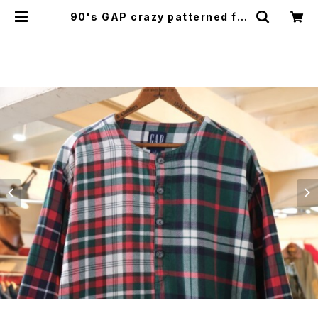
90's GAP crazy patterned fla
nnel Dress | GARYO