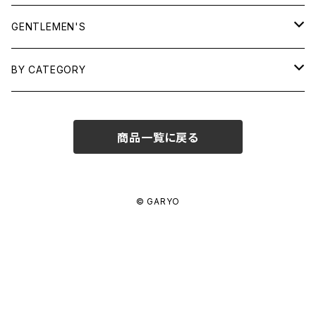
TOPS
GENTLEMEN'S
SHIRTS
OUTERWEAR
TOPS
BY CATEGORY
KNITS/ SWEATS
TEES
DRESSES
OUTERWEAR
BAGS
商品一覧に戻る
SHIRTS
BOTTOMS
BOTTOMS
JEWELRY
SWEATS/ KNITS
SKIRTS
WOMENS
SHOES
SHOES
ACCESSORIES
© GARYO
PANTS
MENS
GARYO ORIGINAL