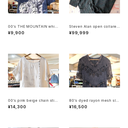
00's THE MOUNTAIN white
Steven Alan open collared
tiger tie-dye tee Dress
Jumpsuit "green"
¥9,900
¥99,999
00's pink beige chain stitc
80's dyed rayon mesh sle
hed linen pullover Dress
eve long Dress
¥14,300
¥16,500