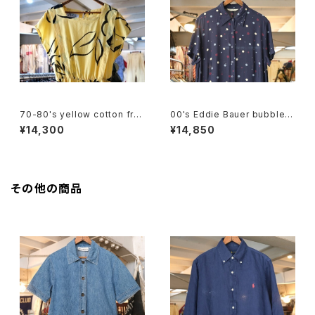
70-80's yellow cotton fre
00's Eddie Bauer bubble d
nch sleeve blouse Dress
ot rayon shirt maxi Dress
¥14,300
¥14,850
その他の商品