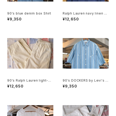
90's blue denim box Shirt
Ralph Lauren navy linen B.
D. Shirt
¥9,350
¥12,650
90's Ralph Lauren light-be
90's DOCKERS by Levi's m
ige cotton easy Pants
ulti-stripe chambray Shirt
¥12,650
¥9,350