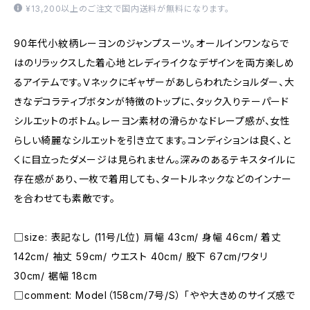
¥13,200以上のご注文で国内送料が無料になります。
90年代小紋柄レーヨンのジャンプスーツ。オールインワンならで
はのリラックスした着心地とレディライクなデザインを両方楽しめ
るアイテムです。Ｖネックにギャザーがあしらわれたショルダー、大
きなデコラティブボタンが特徴のトップに、タック入りテーパード
シルエットのボトム。レーヨン素材の滑らかなドレープ感が、女性
らしい綺麗なシルエットを引き立てます。コンディションは良く、と
くに目立ったダメージは見られません。深みのあるテキスタイルに
存在感があり、一枚で着用しても、タートルネックなどのインナー
を合わせても素敵です。
□size: 表記なし (11号/L位) 肩幅 43cm/ 身幅 46cm/ 着丈
142cm/ 袖丈 59cm/ ウエスト 40cm/ 股下 67cm/ワタリ
30cm/ 裾幅 18cm
□comment: Model（158cm/7号/S） 「やや大きめのサイズ感で