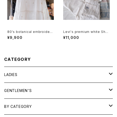
80's botanical embroidere
Levi's premium white Shor
d Indian cotton pullover Bl
talls
¥9,900
¥11,000
ouse
CATEGORY
LADIES
TOPS
GENTLEMEN'S
SHIRTS
OUTERWEAR
TOPS
BY CATEGORY