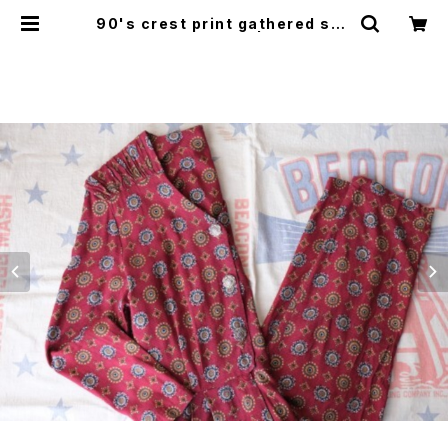
90's crest print gathered sho
ulder Jumpsuit | GARYO