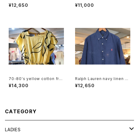
duck 2-tuck Pants
eagle printed Tee "Made i
¥12,650
¥11,000
n CANADA"
70-80's yellow cotton fre
Ralph Lauren navy linen B.
nch sleeve blouse Dress
D. Shirt
¥14,300
¥12,650
CATEGORY
LADIES