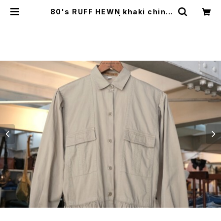
80's RUFF HEWN khaki chino
shirt Dress | GARYO