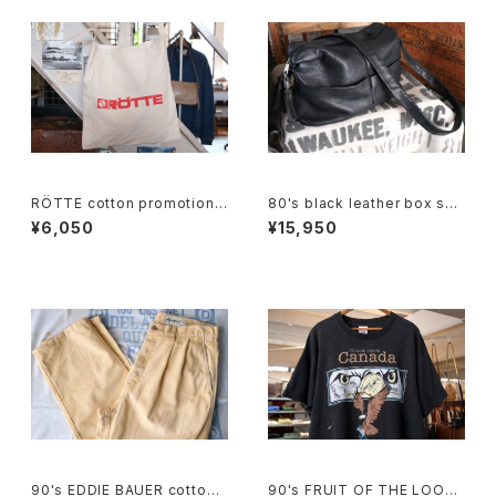
RÖTTE cotton promotional
80's black leather box sho
shoulder Bag
ulder Bag w/ tassel accent
¥6,050
¥15,950
90's EDDIE BAUER cotton-
90's FRUIT OF THE LOOM