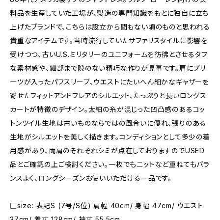
料品を生産していた工場が、製造の専門知識をもとに独自に立ち
上げたブランドで、こちらは設立から間もない頃のものと思われる
貴重なアイテムです。当時流行していたサファリスタイルに影響を
受けつつ、古いU.S.ミリタリーのユニフォームを彷彿とさせるタフ
な素材感や、細部まで隙のない精巧な作りが見事です。肩にプリ
ーツが入ったパフスリーブ、ウエストにたいへん細かなギャザーを
寄せたフィットアンドフレアのシルエット、たっぷりと長いロングス
カートが特徴のデザイン。太細の糸が混じった凹凸感のあるコッ
トンツイル生地は古いものならではの風合いに優れ、張りのある
生地がシルエットを美しく描きます。コンディションとして多少の着
用感があり、両肩のそれぞれシミが点在しておりますのでUSED
品とご確認の上ご検討ください。一枚でもニットなど重ねてもバラ
ンスよく、ロングシーズンお使いいただける一品です。
□size: 表記S (7号/S位) 肩幅 40cm/ 身幅 47cm/ ウエスト
37cm/ 着丈 128cm/ 袖丈 55.5cm