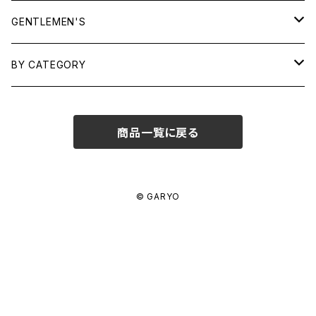
TOPS
GENTLEMEN'S
SHIRTS
OUTERWEAR
TOPS
BY CATEGORY
KNITS/ SWEATS
TEES
DRESSES
OUTERWEAR
BAGS
商品一覧に戻る
SHIRTS
BOTTOMS
BOTTOMS
JEWELRY
SWEATS/ KNITS
SKIRTS
WOMENS
SHOES
SHOES
ACCESSORIES
© GARYO
PANTS
MENS
GARYO ORIGINAL