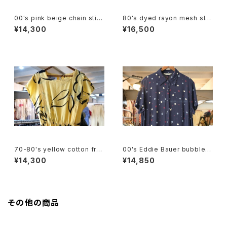
00's pink beige chain stitc
80's dyed rayon mesh sle
hed linen pullover Dress
eve long Dress
¥14,300
¥16,500
70-80's yellow cotton fre
00's Eddie Bauer bubble d
nch sleeve blouse Dress
ot rayon shirt maxi Dress
¥14,300
¥14,850
その他の商品