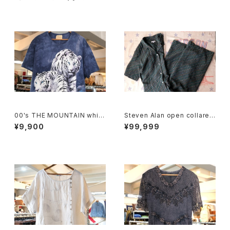
00's THE MOUNTAIN white
Steven Alan open collared
tiger tie-dye tee Dress
Jumpsuit "green"
¥9,900
¥99,999