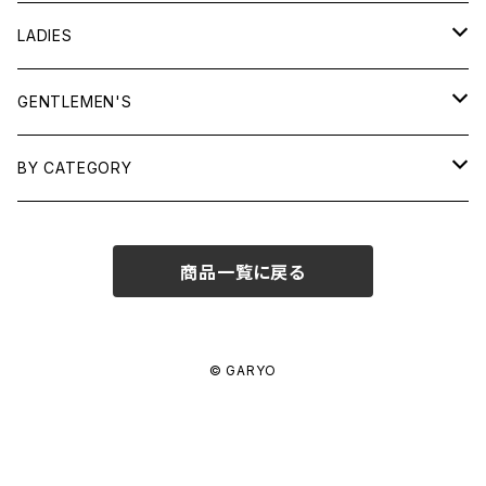
LADIES
TOPS
GENTLEMEN'S
SHIRTS
OUTERWEAR
TOPS
BY CATEGORY
KNITS/ SWEATS
TEES
DRESSES
OUTERWEAR
BAGS
商品一覧に戻る
SHIRTS
BOTTOMS
BOTTOMS
JEWELRY
SWEATS/ KNITS
SKIRTS
WOMENS
SHOES
SHOES
ACCESSORIES
© GARYO
PANTS
MENS
GARYO ORIGINAL