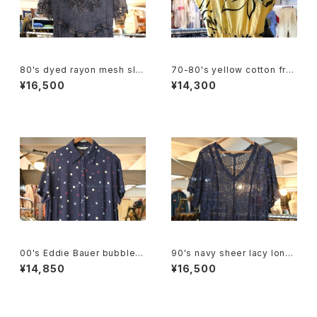
80's dyed rayon mesh sle
70-80's yellow cotton fre
eve long Dress
nch sleeve blouse Dress
¥16,500
¥14,300
00's Eddie Bauer bubble d
90's navy sheer lacy long
ot rayon shirt maxi Dress
Dress
¥14,850
¥16,500