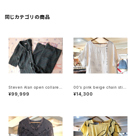
同じカテゴリの商品
Steven Alan open collared
00's pink beige chain stitc
Jumpsuit "green"
hed linen pullover Dress
¥99,999
¥14,300