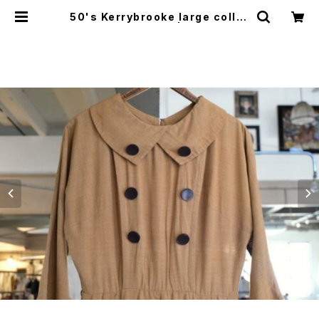
50's Kerrybrooke large collar
blouse Dress | GARYO