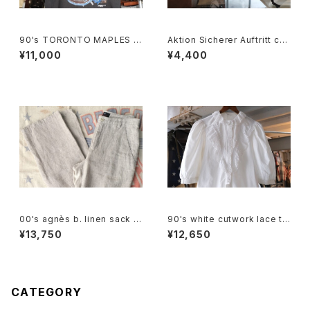
90's TORONTO MAPLES L
Aktion Sicherer Auftritt cot
EAFS black cotton Tee "M
ton promotional drawstrin
¥11,000
¥4,400
ade in CANADA"
g Bag
00's agnès b. linen sack st
90's white cutwork lace tri
raight leg Pants
mmed cotton Blouse
¥13,750
¥12,650
CATEGORY