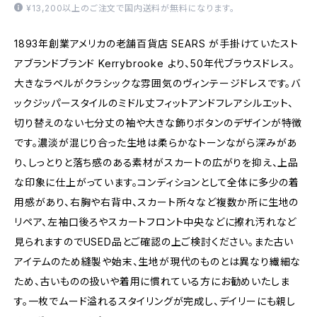
¥13,200以上のご注文で国内送料が無料になります。
1893年創業アメリカの老舗百貨店 SEARS が手掛けていたスト
アブランドブランド Kerrybrooke より、50年代ブラウスドレス。
大きなラペルがクラシックな雰囲気のヴィンテージドレスです。バ
ックジッパースタイルのミドル丈フィットアンドフレアシルエット、
切り替えのない七分丈の袖や大きな飾りボタンのデザインが特徴
です。濃淡が混じり合った生地は柔らかなトーンながら深みがあ
り、しっとりと落ち感のある素材がスカートの広がりを抑え、上品
な印象に仕上がっています。コンディションとして全体に多少の着
用感があり、右胸や右背中、スカート所々など複数か所に生地の
リペア、左袖口後ろやスカートフロント中央などに擦れ汚れなど
見られますのでUSED品とご確認の上ご検討ください。また古い
アイテムのため縫製や始末、生地が現代のものとは異なり繊細な
ため、古いものの扱いや着用に慣れている方にお勧めいたしま
す。一枚でムード溢れるスタイリングが完成し、デイリーにも親し