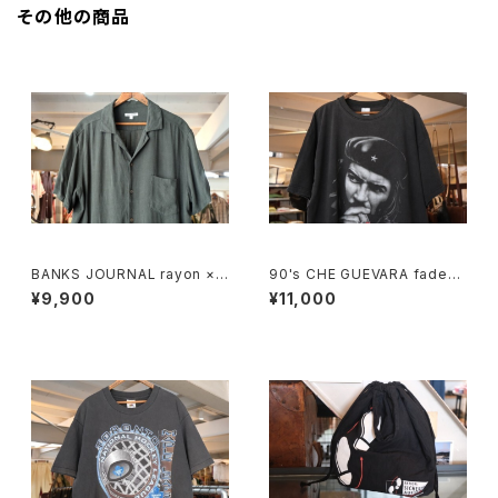
その他の商品
BANKS JOURNAL rayon ×li
90's CHE GUEVARA fade-b
nen open-collar Shirt
lack cotton photo print Te
¥9,900
¥11,000
e