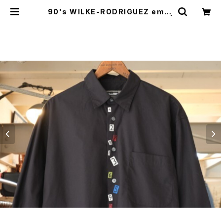
90's WILKE-RODRIGUEZ embr
oidered numbers black Shirt |
GARYO