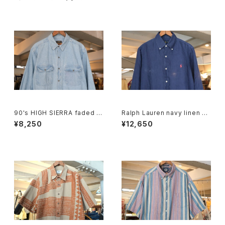
90's HIGH SIERRA faded in
Ralph Lauren navy linen B.
digo denim Shirt
D. Shirt
¥8,250
¥12,650