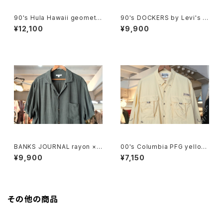
90's Hula Hawaii geometri
90's DOCKERS by Levi's m
c tribal pattern Shirt
ulti-stripe and botanical S
¥12,100
¥9,900
hirt
BANKS JOURNAL rayon ×li
00's Columbia PFG yellow
nen open-collar Shirt
-beige nylon Shirt
¥9,900
¥7,150
その他の商品