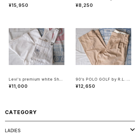
ulder Bag w/ tassel accent
d Culottes
¥15,950
¥8,250
Levi's premium white Shor
90's POLO GOLF by R.L. b
talls
eige 2-tuck Pants
¥11,000
¥12,650
CATEGORY
LADIES