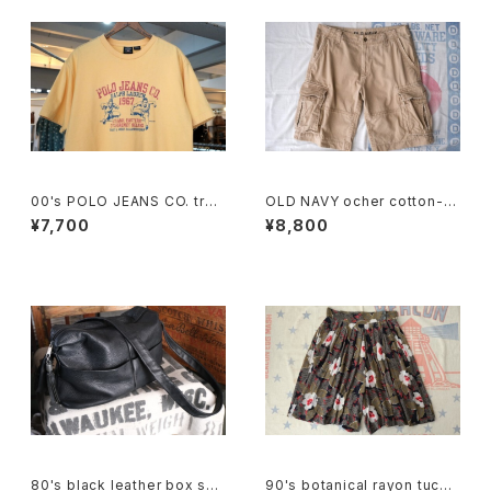
00's POLO JEANS CO. truc
OLD NAVY ocher cotton-t
k and field printed Tee
will cargo Shorts
¥7,700
¥8,800
80's black leather box sho
90's botanical rayon tucke