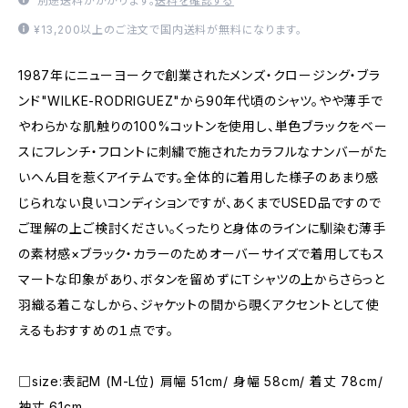
別途送料がかかります。
送料を確認する
¥13,200以上のご注文で国内送料が無料になります。
1987年にニューヨークで創業されたメンズ・クロージング・ブラ
ンド"WILKE-RODRIGUEZ"から90年代頃のシャツ。やや薄手で
やわらかな肌触りの100%コットンを使用し、単色ブラックをベー
スにフレンチ・フロントに刺繍で施されたカラフルなナンバーがた
いへん目を惹くアイテムです。全体的に着用した様子のあまり感
じられない良いコンディションですが、あくまでUSED品ですので
ご理解の上ご検討ください。くったりと身体のラインに馴染む薄手
の素材感×ブラック・カラーのためオーバーサイズで着用してもス
マートな印象があり、ボタンを留めずにＴシャツの上からさらっと
羽織る着こなしから、ジャケットの間から覗くアクセントとして使
えるもおすすめの１点です。
□size:表記M (M-L位) 肩幅 51cm/ 身幅 58cm/ 着丈 78cm/
袖丈 61cm