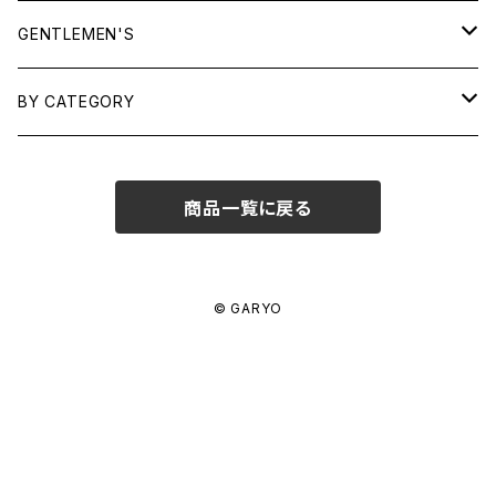
TOPS
GENTLEMEN'S
SHIRTS
OUTERWEAR
TOPS
BY CATEGORY
KNITS/ SWEATS
TEES
DRESSES
OUTERWEAR
BAGS
商品一覧に戻る
SHIRTS
BOTTOMS
BOTTOMS
JEWELRY
SWEATS/ KNITS
SKIRTS
WOMENS
SHOES
SHOES
ACCESSORIES
© GARYO
PANTS
MENS
GARYO ORIGINAL