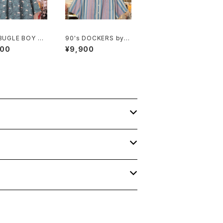
 BUGLE BOY go
90's DOCKERS by L
nt cotton Shirt
evi's multi-stripe a
900
¥9,900
nd botanical Shirt