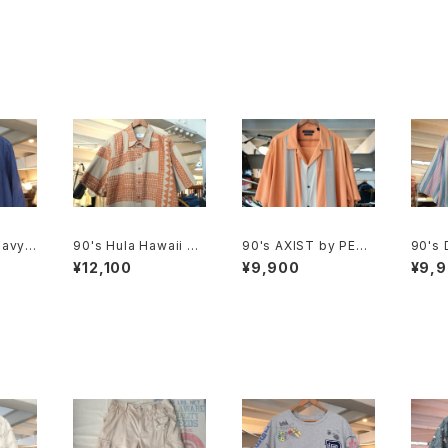
avy li
90's Hula Hawaii ge
90's AXIST by PERR
90's
ometric tribal patter
Y ELLIS panel-patte
evi's
¥12,100
¥9,900
¥9,
n Shirt
rn washable-silk Sh
nd bo
irt