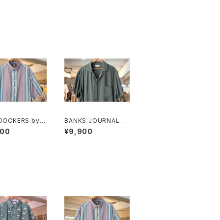
 DOCKERS by L
BANKS JOURNAL ra
 multi-stripe a
yon ×linen open-co
900
¥9,900
tanical Shirt
llar Shirt