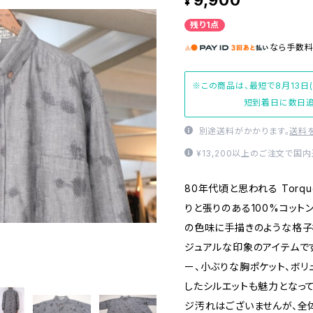
9,900
¥
残り1点
なら
手数
※この商品は、最短で8月13日
短到着日に数日追
別途送料がかかります。
送料
¥13,200以上のご注文で国
80年代頃と思われる Torq
りと張りのある100%コット
の色味に手描きのような格子
ジュアルな印象のアイテムで
ー、小ぶりな胸ポケット、ボ
したシルエットも魅力となっ
ジ汚れはございませんが、全