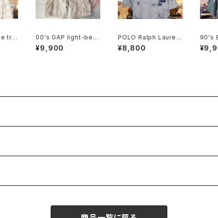
e tri
00's GAP light-beig
POLO Ralph Lauren
90's
ss Ja
e cotton-twill cargo
drawing printed Te
lf-pri
¥9,900
¥8,800
¥9,
Shorts
e w/ patch
商品一覧に戻る