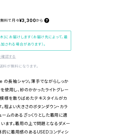
¥3,300
料無料で
月々
から
(木)にお届けします（お届け先によって、最
加される場合があります）。
を確認する
内送料が無料になります。
ue の長袖シャツ。薄手でながらしっか
ンを使用し、紗のかかったライトグレー
模様を散りばめたテキスタイルがカ
す。程よい大きさのボタンダウン・カラ
リュームのあるざっくりとした着用に適
ています。着用の上で問題となるダメー
体的に着用感のあるUSEDコンディシ