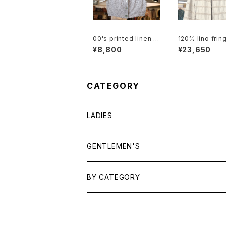
00's printed linen c
120% lino fring
otton short Vest
mmed collarle
¥8,800
¥23,650
cket
CATEGORY
LADIES
TOPS
GENTLEMEN'S
SHIRTS
OUTERWEAR
TOPS
BY CATEGORY
KNITS/ SWEATS
TEES
DRESSES
OUTERWEAR
BAGS