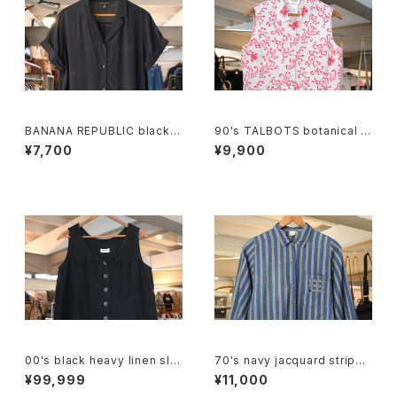
BANANA REPUBLIC black r
90's TALBOTS botanical s
ayon open collar Shirt
croll printed Irish linen sle
¥7,700
¥9,900
eveless Shirt
00's black heavy linen sle
70's navy jacquard stripe
eveless Top
balloon sleeve Shirt
¥99,999
¥11,000