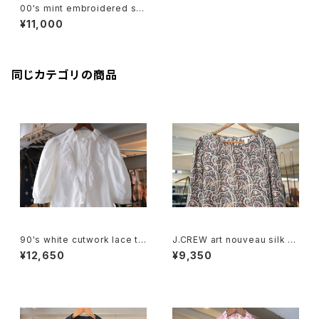
00's mint embroidered sil
k linen pullover Top "piec
¥11,000
e dyed"
同じカテゴリの商品
90's white cutwork lace tri
J.CREW art nouveau silk p
mmed cotton Blouse
ullover Blouse
¥12,650
¥9,350