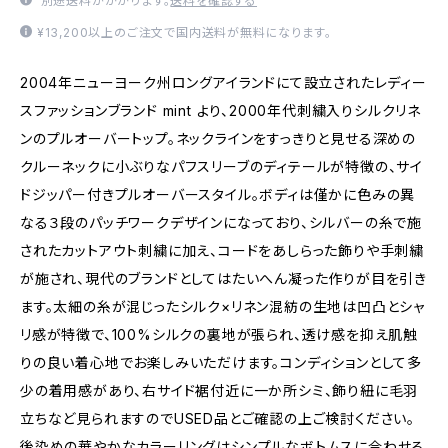
別途送料がかかります。
送料を確認する
¥13,200以上のご注文で国内送料が無料になります。
2004年ニューヨーク州ロングアイランドにて設立されたレディー
スファッションブランド mint より、2000年代刺繍入りシルクリネ
ンのプルオーバートップ。ネックラインをすっきりと見せる深めの
クルーネックに小ぶりなパフスリーブのディテールが特徴の、サイ
ドジッパー付きプルオーバースタイル。ボディは僅かに色みの異
なる３段のパッチワークデザインになっており、シルバーの糸で施
されたカットアウト刺繍に加え、コードをあしらった飾りや手刺繍
が施され、現代のブランドとしてはたいへん凝った作りが目を引き
ます。太細の糸が混じったシルク×リネン混紡の生地は凹凸とシャ
リ感が特徴で、100%シルクの裏地が張られ、透け感を抑え肌触
りの良い着心地でお楽しみいただけます。コンディションとして多
少の着用感があり、右サイド裾付近に一か所シミ、飾り紐に毛羽
立ちなど見られますのでUSED品とご確認の上ご検討ください。
後染めの華やかなカラーリングはシンプルなボトムスに合わせる