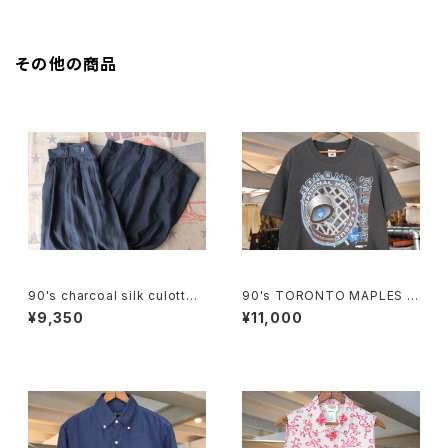
その他の商品
90's charcoal silk culotte
90's TORONTO MAPLES L
Pants
EAFS black cotton Tee "M
¥9,350
¥11,000
ade in CANADA"