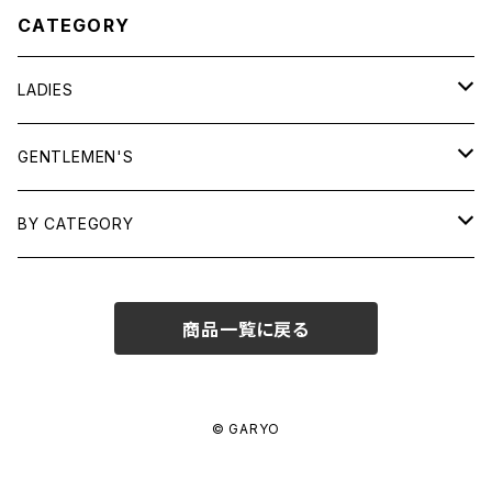
CATEGORY
LADIES
TOPS
GENTLEMEN'S
SHIRTS
OUTERWEAR
TOPS
BY CATEGORY
KNITS/ SWEATS
TEES
DRESSES
OUTERWEAR
BAGS
商品一覧に戻る
SHIRTS
BOTTOMS
BOTTOMS
JEWELRY
SWEATS/ KNITS
SKIRTS
WOMENS
SHOES
SHOES
ACCESSORIES
© GARYO
PANTS
MENS
GARYO ORIGINAL