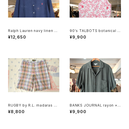
Ralph Lauren navy linen B.
90's TALBOTS botanical s
D. Shirt
croll printed Irish linen sle
¥12,650
¥9,900
eveless Shirt
RUGBY by R.L. madaras pl
BANKS JOURNAL rayon ×li
aid cotton Shorts
nen open-collar Shirt
¥8,800
¥9,900