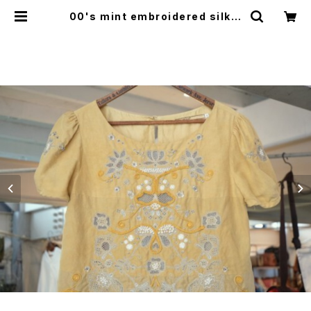
00's mint embroidered silk li
nen pullover Top "piece dye
d" | GARYO