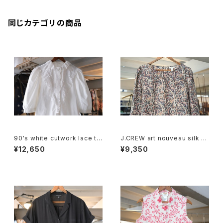
同じカテゴリの商品
90's white cutwork lace tri
J.CREW art nouveau silk p
mmed cotton Blouse
ullover Blouse
¥12,650
¥9,350