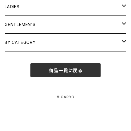
LADIES
TOPS
GENTLEMEN'S
SHIRTS
OUTERWEAR
TOPS
BY CATEGORY
KNITS/ SWEATS
TEES
DRESSES
OUTERWEAR
BAGS
商品一覧に戻る
SHIRTS
BOTTOMS
BOTTOMS
JEWELRY
SWEATS/ KNITS
SKIRTS
WOMENS
SHOES
SHOES
ACCESSORIES
© GARYO
PANTS
MENS
GARYO ORIGINAL