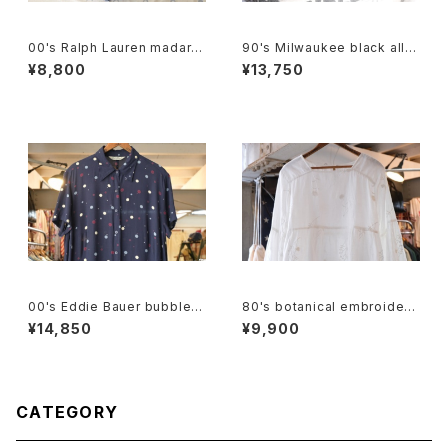
00's Ralph Lauren madara
90's Milwaukee black all-l
s plaid cotton Shorts
eather fanny Pack
¥8,800
¥13,750
00's Eddie Bauer bubble d
80's botanical embroidere
ot rayon shirt maxi Dress
d Indian cotton pullover Bl
¥14,850
¥9,900
ouse
CATEGORY