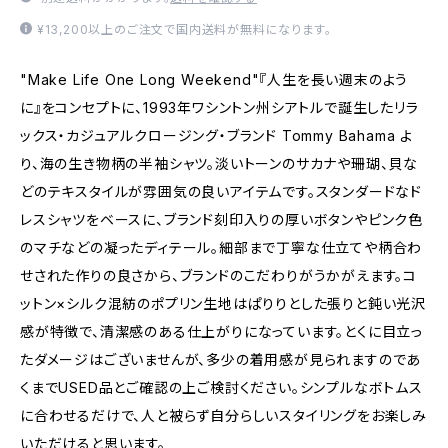
¥13,200以上のご注文で国内送料が無料になります。
"Make Life One Long Weekend"『人生を長い週末のよう
に』をコンセプトに、1993年ワシントン州シアトルで誕生したリラ
ックス・カジュアルクロージング・ブランド Tommy Bahama よ
り、海の生き物柄の半袖シャツ。淡いトーンのサカナや珊瑚、貝な
どのテキスタイルが雰囲気の良いアイテムです。スタンダードなド
レスシャツをベースに、ブランド刻印入りの厚いボタンやピンク色
のマチなどの凝ったディテール。細部まで丁寧な仕立てや柄合わ
せされた作りの良さから、ブランドのこだわりがうかがえます。コ
ットン×シルク混紡のポプリン生地はぱりりとした張りと鈍い光沢
感が特徴で、清潔感のある仕上がりになっています。とくに目立っ
たダメージはございませんが、多少の着用感が見られますのであ
くまでUSED品とご確認の上ご検討ください。シンプルなボトムス
に合わせるだけで、人と被らず自分らしいスタイリングをお楽しみ
いただけると思います。