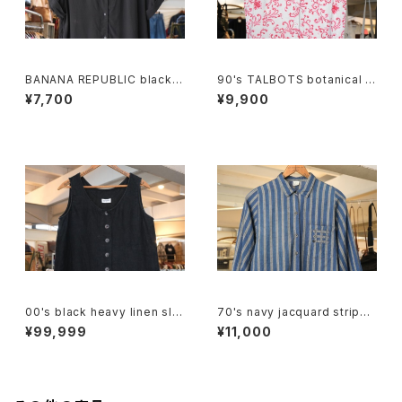
BANANA REPUBLIC black r
90's TALBOTS botanical s
ayon open collar Shirt
croll printed Irish linen sle
¥7,700
¥9,900
eveless Shirt
00's black heavy linen sle
70's navy jacquard stripe
eveless Top
balloon sleeve Shirt
¥99,999
¥11,000