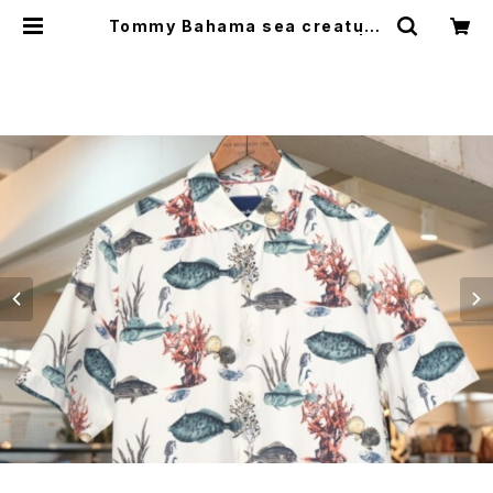
Tommy Bahama sea ​​creature
s printed cotton silk Shirt | G
ARYO