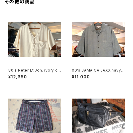
その他の商品
80's Peter Et Jon. ivory chi
00's JAMAICA JAXX navy-
nese-button silk Shirt
green jacquard silk Shirt
¥12,650
¥11,000