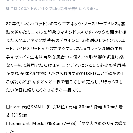
¥13,200以上のご注文で国内送料が無料になります。
80年代リネン×コットンのスクエアネック・ノースリーブドレス。無
駄を省いたミニマルな印象のマキシドレスです。ネックの開きを抑
えたスクエアネックが特有のデザインに、３枚剥のＩラインシルエ
ット、サイドスリット入りのマキシ丈。リネン×コットン混紡の中厚
手キャンバス生地は自然な風合いに優れ、体形が響かず透け感
なく一枚で着用いただけます。コンディションとして多少の着用感
があり、全体的に色褪せが見られますのでUSED品とご確認の上
ご検討ください。すとんと一枚で着こなしが完成し、リラックスし
たい休日に頼りたくなりそうな一品です。
□size: 表記SMALL (9号/M位) 肩幅 36cm/ 身幅 50cm/ 着
丈 131.5cm
□comment: Model（158cm/7号/S） 「やや大きめのサイズ感で
した」