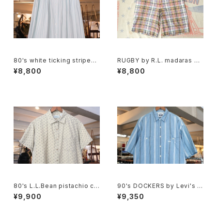
80's white ticking striped
RUGBY by R.L. madaras pl
cotton flared Skirt
aid cotton Shorts
¥8,800
¥8,800
80's L.L.Bean pistachio cal
90's DOCKERS by Levi's m
ico cotton box Shirt
ulti-stripe chambray Shirt
¥9,900
¥9,350