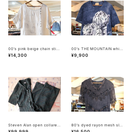
00's pink beige chain stitc
00's THE MOUNTAIN white
hed linen pullover Dress
tiger tie-dye tee Dress
¥14,300
¥9,900
Steven Alan open collared
80's dyed rayon mesh sle
Jumpsuit "green"
eve long Dress
¥99,999
¥16,500