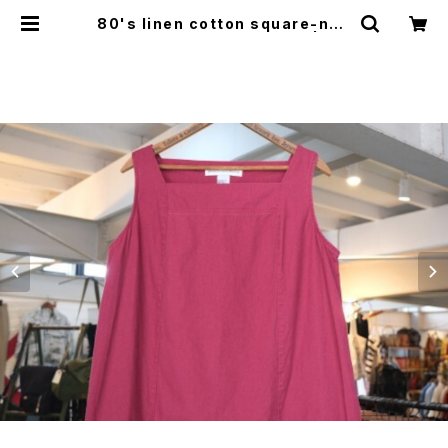
80's linen cotton square-nec
k sleeveless maxi Dress | GA
RYO