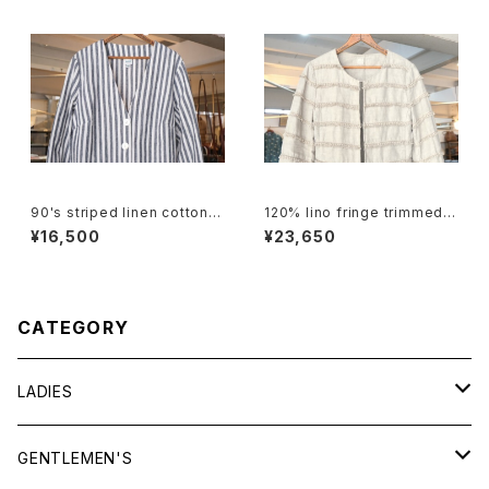
90's striped linen cotton V
120% lino fringe trimmed c
-neck Jacket
ollarless Jacket
¥16,500
¥23,650
CATEGORY
LADIES
TOPS
GENTLEMEN'S