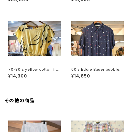
70-80's yellow cotton fre
00's Eddie Bauer bubble d
nch sleeve blouse Dress
ot rayon shirt maxi Dress
¥14,300
¥14,850
その他の商品