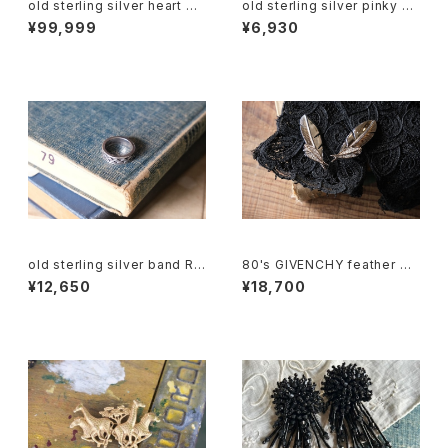
old sterling silver heart Ri
old sterling silver pinky Ri
ng
ng
¥99,999
¥6,930
old sterling silver band Rin
80's GIVENCHY feather w/
g
rhinestones clip on Earring
¥12,650
¥18,700
s