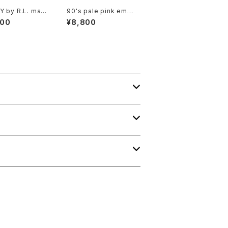
 by R.L. mad
90's pale pink embr
plaid cotton Sh
oidered rayon easy
800
¥8,800
Skirt