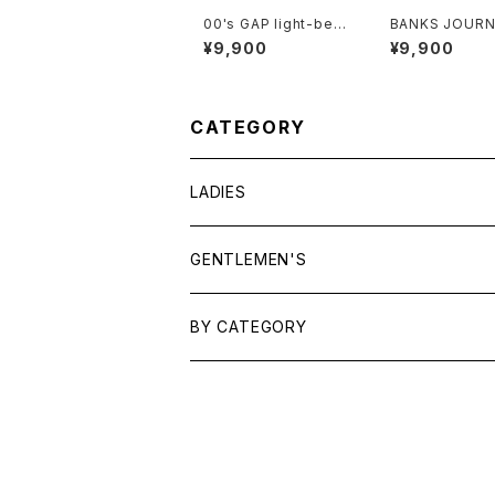
00's GAP light-beig
BANKS JOURN
e cotton-twill cargo
yon ×linen op
¥9,900
¥9,900
Shorts
llar Shirt
CATEGORY
LADIES
TOPS
GENTLEMEN'S
SHIRTS
OUTERWEAR
TOPS
BY CATEGORY
KNITS/ SWEATS
TEES
DRESSES
OUTERWEAR
BAGS
SHIRTS
BOTTOMS
BOTTOMS
JEWELRY