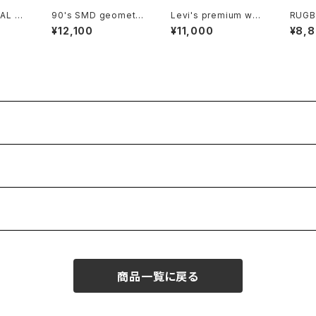
AL ra
90's SMD geometri
Levi's premium whit
RUGBY
en-co
c abstract rayon op
e Shortalls
aras 
¥12,100
¥11,000
¥8,
en-collar Shirt "Mad
orts
e in JAPAN"
商品一覧に戻る