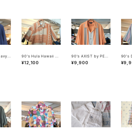
avy li
90's Hula Hawaii ge
90's AXIST by PERR
90's
ometric tribal patter
Y ELLIS panel-patte
evi's
¥12,100
¥9,900
¥9,
n Shirt
rn washable-silk Sh
nd bo
irt