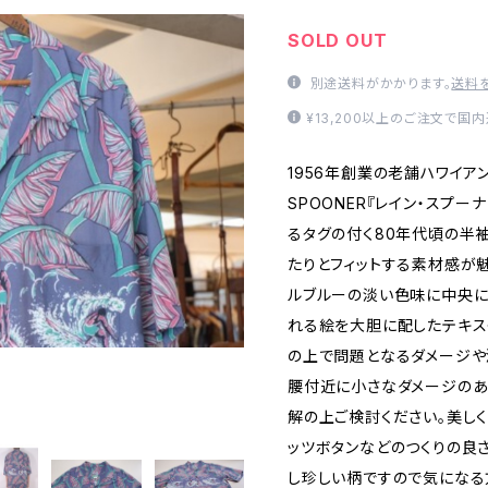
SOLD OUT
別途送料がかかります。
送料
¥13,200以上のご注文で国
1956年創業の老舗ハワイアン
SPOONER『レイン・スプ
るタグの付く80年代頃の半
たりとフィットする素材感が魅
ルブルーの淡い色味に中央に
れる絵を大胆に配したテキス
の上で問題となるダメージや
腰付近に小さなダメージのあ
解の上ご検討ください。美し
ッツボタンなどのつくりの良
し珍しい柄ですので気になる