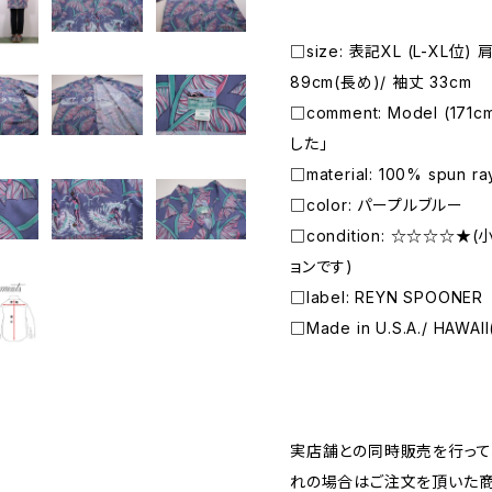
□size: 表記XL (L-XL位)
89cm(長め)/ 袖丈 33cm
□comment: Model (1
した」
□material: 100% spun ra
□color: パープルブルー
□condition: ☆☆☆☆
ョンです)
□label: REYN SPOONER
□Made in U.S.A./ HAWAI
―――――――――――――――――――――
実店舗との同時販売を行って
れの場合はご注文を頂いた商