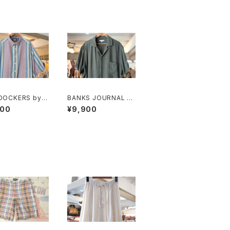
 DOCKERS by L
BANKS JOURNAL ra
 multi-stripe a
yon ×linen open-co
900
¥9,900
tanical Shirt
llar Shirt