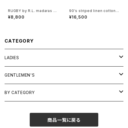
RUGBY by R.L. madaras pl
90's striped linen cotton V
aid cotton Shorts
-neck Jacket
¥8,800
¥16,500
CATEGORY
LADIES
TOPS
GENTLEMEN'S
SHIRTS
OUTERWEAR
TOPS
BY CATEGORY
KNITS/ SWEATS
TEES
DRESSES
OUTERWEAR
BAGS
商品一覧に戻る
SHIRTS
BOTTOMS
BOTTOMS
JEWELRY