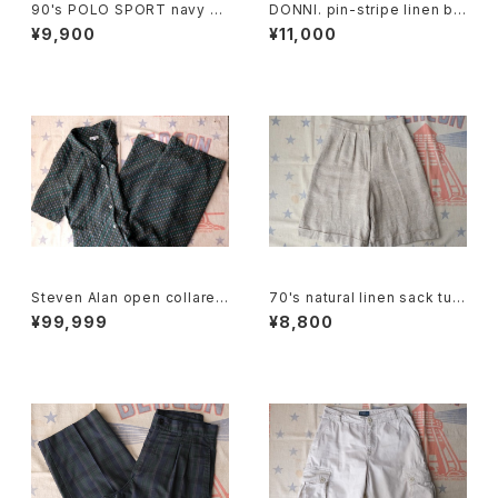
90's POLO SPORT navy C
DONNI. pin-stripe linen bl
ulottes w/ pony embroider
end easy Pants
¥9,900
¥11,000
y
Steven Alan open collared
70's natural linen sack tuc
Jumpsuit "green"
ked Culottes
¥99,999
¥8,800