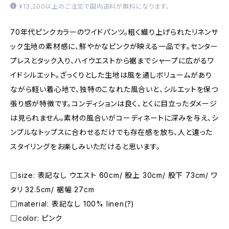
¥13,200以上のご注文で国内送料が無料になります。
70年代ピンクカラーのワイドパンツ。粗く織り上げられたリネンサ
ック生地の素材感に、鮮やかなピンクが映える一品です。センター
プレスとタック入り、ハイウエストから裾までシャープに広がるワ
イドシルエット。ざっくりとした生地は風を通しボリュームがあり
ながら軽い着心地で、独特のこなれた風合いと、シルエットを保つ
張り感が特徴です。コンディションは良く、とくに目立ったダメージ
は見られません。素材の風合いがコーディネートに深みを与え、シ
ンプルなトップスに合わせるだけでも存在感を放ち、人と違った
スタイリングをお楽しみいただけると思います。
□size: 表記なし ウエスト 60cm/ 股上 30cm/ 股下 73cm/ ワ
タリ 32.5cm/ 裾幅 27cm
□material: 表記なし 100% linen(?)
□color: ピンク