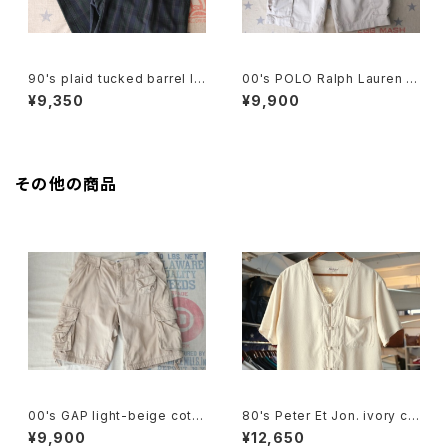
90's plaid tucked barrel le
00's POLO Ralph Lauren b
g Pants
eige cargo chino Shorts
¥9,350
¥9,900
その他の商品
00's GAP light-beige cotto
80's Peter Et Jon. ivory chi
n-twill cargo Shorts
nese-button silk Shirt
¥9,900
¥12,650