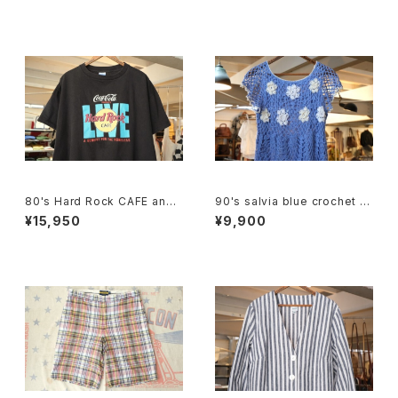
80's Hard Rock CAFE and
90's salvia blue crochet b
Coca-Cola live Tee "Made
abydoll Top
¥15,950
¥9,900
in U.S.A."