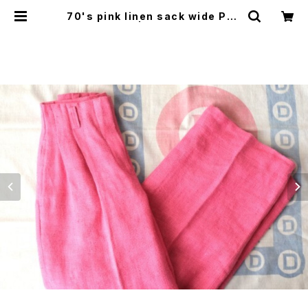
70's pink linen sack wide Pan
ts | GARYO