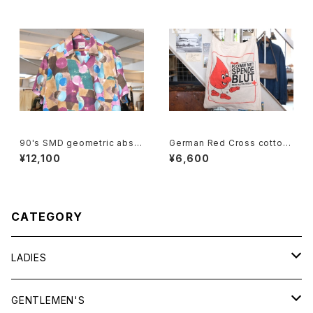
90's SMD geometric abstr
German Red Cross cotton
act rayon open-collar Shirt
promotional shoulder Bag
¥12,100
¥6,600
"Made in JAPAN"
CATEGORY
LADIES
TOPS
GENTLEMEN'S