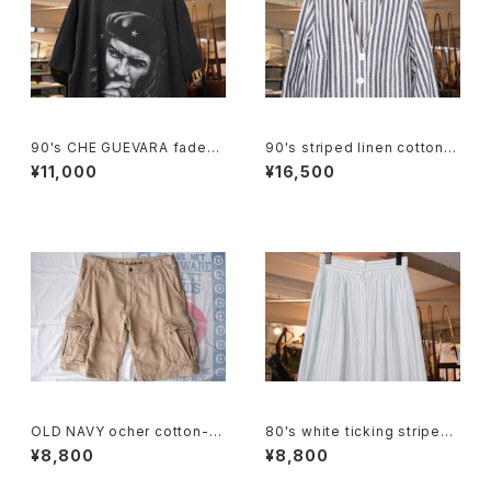
90's CHE GUEVARA fade-b
90's striped linen cotton V
lack cotton photo print Te
-neck Jacket
¥11,000
¥16,500
e
OLD NAVY ocher cotton-t
80's white ticking striped
will cargo Shorts
cotton flared Skirt
¥8,800
¥8,800