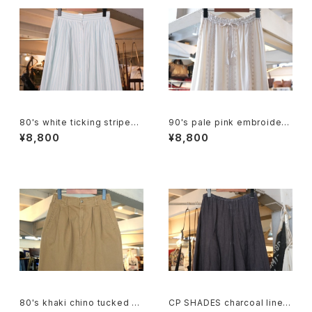
80's white ticking striped
90's pale pink embroidere
cotton flared Skirt
d rayon easy Skirt
¥8,800
¥8,800
80's khaki chino tucked p
CP SHADES charcoal linen