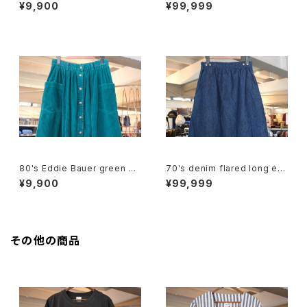
encil Skirt
flared long Skirt
¥9,900
¥99,999
80's Eddie Bauer green co
70's denim flared long ea
rduroy flared Skirt
sy Skirt
¥9,900
¥99,999
その他の商品