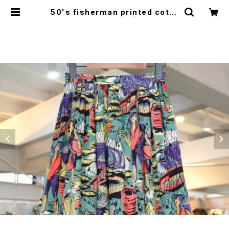
50's fisherman printed cotto
n gathered Skirt | GARYO