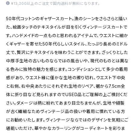
¥13,200以上のご注文で国内送料が無料になります。
50年代コットンのギャザースカート。漁のシーンをさらさらと描い
た、絵画タッチのテキスタイルが目を引くヴィンテージスカートで
す。ハンドメイドの一点ものと思われるアイテムで、ウエストに細か
くギャザーを寄せた50年代らしいスタイル、たっぷり長めのミドル
丈で、贅沢にテキスタイルを味わうことができます。ざっくりとした
中厚手生地の古いものならではの風合いや、現代のものとは異な
る色みに独特の魅力を感じます。コンディションとして多少の着用
感があり、ウエスト縁に僅かな生地の擦り切れ、ウエスト下中央
と右側、右中央あたりにそれぞれ生地のリペア、裾から7.5cm全
体に折り目など見られますのでUSED品とご理解の上ご検討くだ
さい。ダメージは柄に紛れてあまり目立ちませんが、生地や縫製
が古く繊細なためヴィンテージ品の扱いや着用に慣れている方
にお勧めいたします。ヴィンテージならではのデザインを気軽にご
堪能いただけ、華やかなカラーリングがコーディネートを彩りま