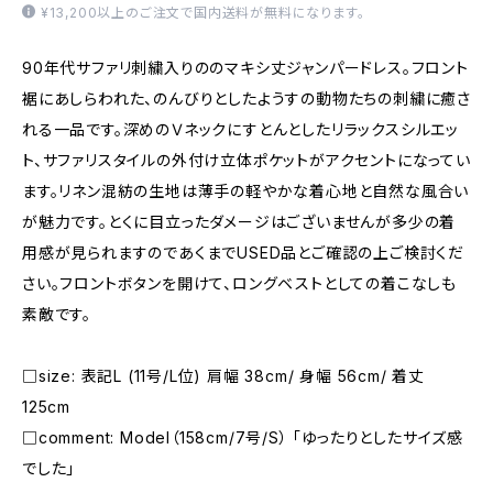
¥13,200以上のご注文で国内送料が無料になります。
90年代サファリ刺繍入りののマキシ丈ジャンパードレス。フロント
裾にあしらわれた、のんびりとしたようすの動物たちの刺繍に癒さ
れる一品です。深めのＶネックにすとんとしたリラックスシルエッ
ト、サファリスタイルの外付け立体ポケットがアクセントになってい
ます。リネン混紡の生地は薄手の軽やかな着心地と自然な風合い
が魅力です。とくに目立ったダメージはございませんが多少の着
用感が見られますのであくまでUSED品とご確認の上ご検討くだ
さい。フロントボタンを開けて、ロングベストとしての着こなしも
素敵です。
□size: 表記L (11号/L位) 肩幅 38cm/ 身幅 56cm/ 着丈
125cm
□comment: Model（158cm/7号/S） 「ゆったりとしたサイズ感
でした」