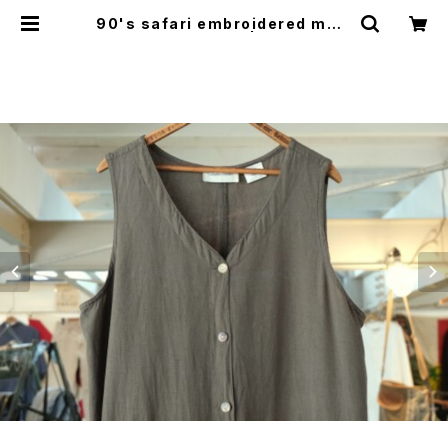
90's safari embroidered maxi
jumper Dress | GARYO