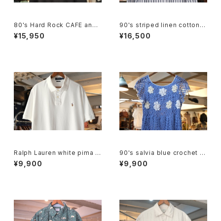
80's Hard Rock CAFE and
90's striped linen cotton V
Coca-Cola live Tee "Made
-neck Jacket
¥15,950
¥16,500
in U.S.A."
Ralph Lauren white pima c
90's salvia blue crochet b
otton polo Shirt
abydoll Top
¥9,900
¥9,900