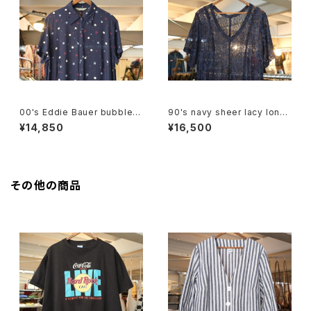
00's Eddie Bauer bubble d
90's navy sheer lacy long
ot rayon shirt maxi Dress
Dress
¥14,850
¥16,500
その他の商品