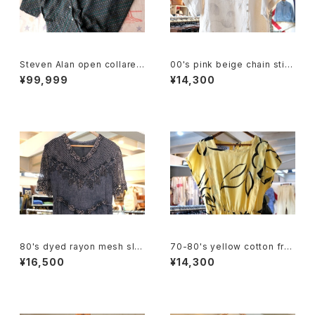
Steven Alan open collared
00's pink beige chain stitc
Jumpsuit "green"
hed linen pullover Dress
¥99,999
¥14,300
80's dyed rayon mesh sle
70-80's yellow cotton fre
eve long Dress
nch sleeve blouse Dress
¥16,500
¥14,300