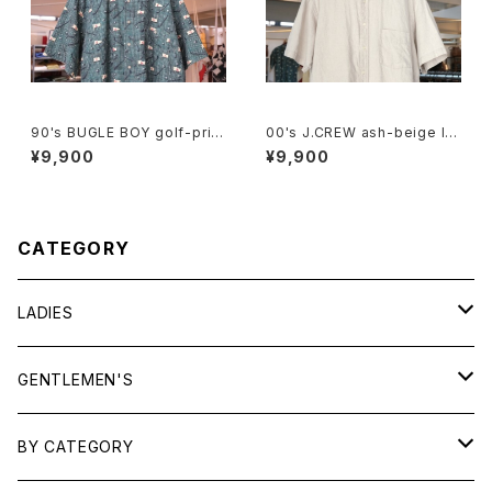
90's BUGLE BOY golf-print
00's J.CREW ash-beige lin
cotton Shirt
en Shirt
¥9,900
¥9,900
CATEGORY
LADIES
TOPS
GENTLEMEN'S
SHIRTS
OUTERWEAR
TOPS
BY CATEGORY