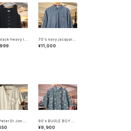
black heavy lin
70's navy jacquard
eeveless Top
stripe balloon slee
,999
¥11,000
ve Shirt
Peter Et Jon. i
90's BUGLE BOY go
chinese-butto
lf-print cotton Shirt
650
¥9,900
 Shirt