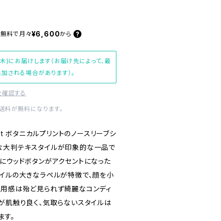
¥6,600
料無料で
月々
から
(木)にお届けします（お届け先によって、最
加される場合があります）。
を確認する
内送料が無料になります。
aurent ボタニカルプリントのノースリーブシ
な大判テキスタイルが印象的な一品で
スにウッドボタンがアクセントになった
タイルの大きなラペルが特徴で、顔を小
着用感は殆ど見られず綺麗なコンディ
地が肌触り良く、気取らないスタイルは
ます。