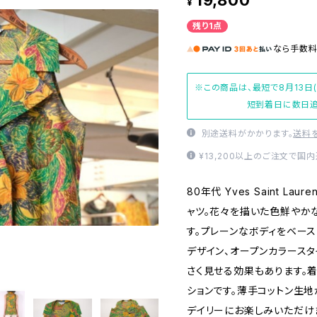
19,800
¥
残り1点
なら
手数
※この商品は、最短で8月13日
短到着日に数日追
別途送料がかかります。
送料
¥13,200以上のご注文で国
80年代 Yves Saint L
ャツ。花々を描いた色鮮やか
す。プレーンなボディをベー
デザイン、オープンカラース
さく見せる効果もあります。
ションです。薄手コットン生
デイリーにお楽しみいただけ