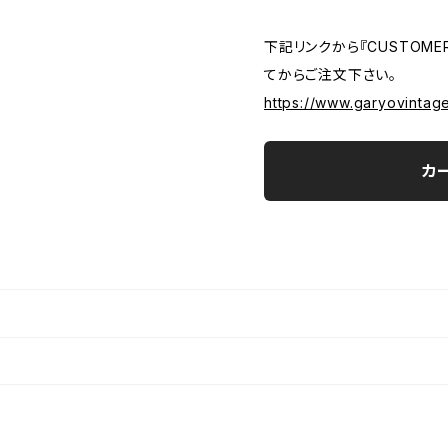
下記リンクから『CUSTOMER
てからご注文下さい。
https://www.garyovintag
カ