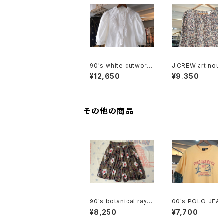
90's white cutwork
J.CREW art no
lace trimmed cotto
silk pullover 
¥12,650
¥9,350
n Blouse
その他の商品
90's botanical rayo
00's POLO JE
n tucked Culottes
O. truck and fi
¥8,250
¥7,700
inted Tee