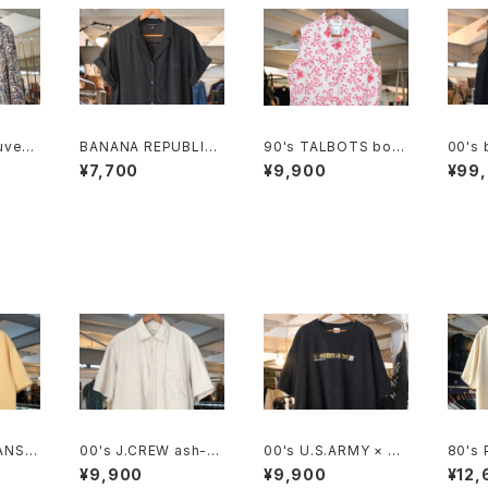
uveau
BANANA REPUBLIC
90's TALBOTS bota
00's 
Blouse
black rayon open c
nical scroll printed I
en sl
¥7,700
¥9,900
¥99
ollar Shirt
rish linen sleeveles
s Shirt
ANS C
00's J.CREW ash-b
00's U.S.ARMY × NA
80's 
eld pr
eige linen Shirt
SCAR embroidered
vory 
¥9,900
¥9,900
¥12,
logo black cotton T
n silk