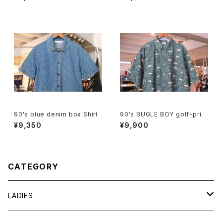
n CANADA"
90's blue denim box Shirt
90's BUGLE BOY golf-print
cotton Shirt
¥9,350
¥9,900
CATEGORY
LADIES