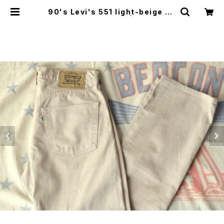
90's Levi's 551 light-beige co
tton-twill Pants | GARYO