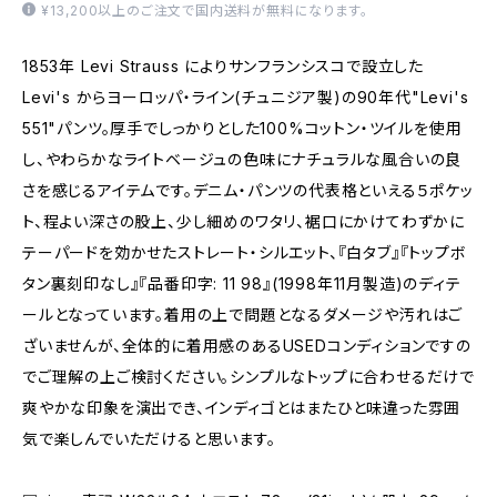
¥13,200以上のご注文で国内送料が無料になります。
1853年 Levi Strauss によりサンフランシスコで設立した
Levi's からヨーロッパ・ライン(チュニジア製)の90年代"Levi's
551"パンツ。厚手でしっかりとした100%コットン・ツイルを使用
し、やわらかなライトベージュの色味にナチュラルな風合いの良
さを感じるアイテムです。デニム・パンツの代表格といえる５ポケッ
ト、程よい深さの股上、少し細めのワタリ、裾口にかけてわずかに
テーパードを効かせたストレート・シルエット、『白タブ』『トップボ
タン裏刻印なし』『品番印字: 11 98』(1998年11月製造)のディテ
ールとなっています。着用の上で問題となるダメージや汚れはご
ざいませんが、全体的に着用感のあるUSEDコンディションですの
でご理解の上ご検討ください。シンプルなトップに合わせるだけで
爽やかな印象を演出でき、インディゴとはまたひと味違った雰囲
気で楽しんでいただけると思います。