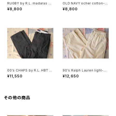
RUGBY by R.L. madaras pl
OLD NAVY ocher cotton-t
aid cotton Shorts
will cargo Shorts
¥8,800
¥8,800
00's CHAPS by R.L. HBT sli
90's Ralph Lauren light-be
m-fit cargo Pants
ige cotton easy Pants
¥11,550
¥12,650
その他の商品