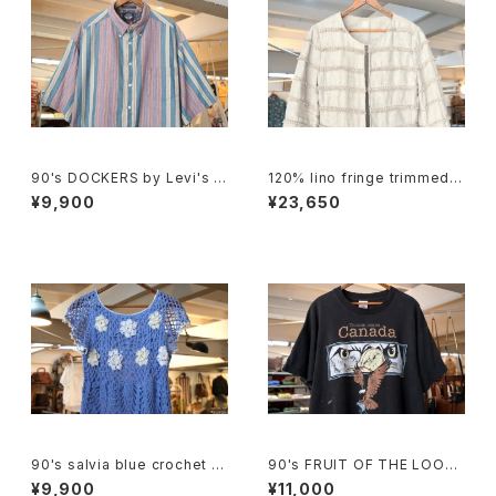
90's DOCKERS by Levi's m
120% lino fringe trimmed c
ulti-stripe and botanical S
ollarless Jacket
¥9,900
¥23,650
hirt
90's salvia blue crochet b
90's FRUIT OF THE LOOM
abydoll Top
eagle printed Tee "Made i
¥9,900
¥11,000