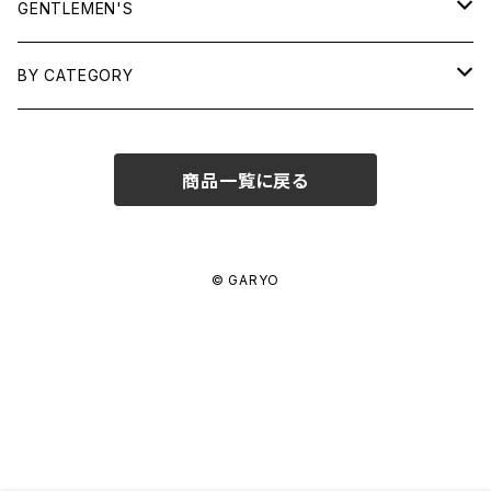
TOPS
GENTLEMEN'S
SHIRTS
OUTERWEAR
TOPS
BY CATEGORY
KNITS/ SWEATS
TEES
DRESSES
OUTERWEAR
BAGS
商品一覧に戻る
SHIRTS
BOTTOMS
BOTTOMS
JEWELRY
SWEATS/ KNITS
SKIRTS
WOMENS
SHOES
SHOES
ACCESSORIES
© GARYO
PANTS
MENS
GARYO ORIGINAL