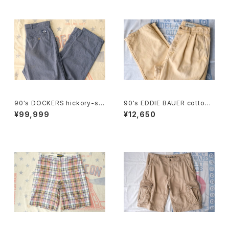
90's DOCKERS hickory-stri
90's EDDIE BAUER cotton-
pe one-tuck Pants "Made i
duck 2-tuck Pants
¥99,999
¥12,650
n U.S.A."