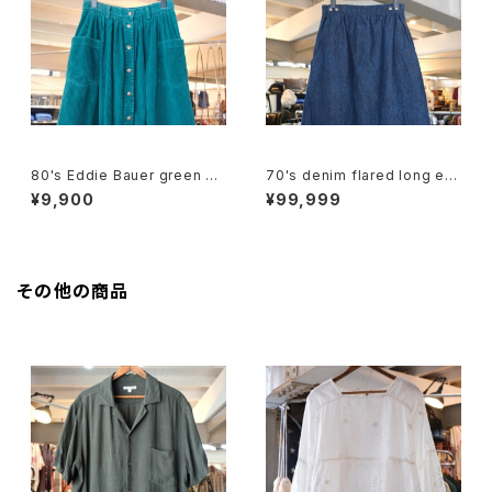
80's Eddie Bauer green co
70's denim flared long ea
rduroy flared Skirt
sy Skirt
¥9,900
¥99,999
その他の商品