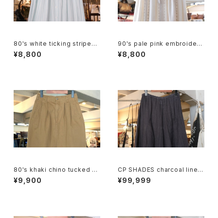
80's white ticking striped
90's pale pink embroidere
cotton flared Skirt
d rayon easy Skirt
¥8,800
¥8,800
80's khaki chino tucked p
CP SHADES charcoal linen
encil Skirt
flared long Skirt
¥9,900
¥99,999