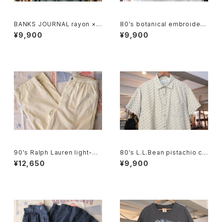
BANKS JOURNAL rayon ×li
80's botanical embroidere
nen open-collar Shirt
d Indian cotton pullover Bl
¥9,900
¥9,900
ouse
90's Ralph Lauren light-be
80's L.L.Bean pistachio cal
ige cotton easy Pants
ico cotton box Shirt
¥12,650
¥9,900