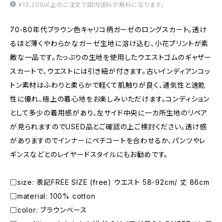
¥13,200以上のご注文で国内送料が無料になります。
70-80年代ブラウン色キャリコ柄ガーゼのロングスカート。透け
るほど薄くやわらかなガーゼ生地に溶け込む、小花プリントが素
敵な一品です。たっぷりの生地を使用したウエストゴムのギャザー
スカートで、ウエストには引き紐が付きます。古いインディアンコッ
トン素材はふわりと柔らかで軽くて肌触りが良く、通気性と速乾
性に優れ、極上の着心地をお楽しみいただけます。コンディション
として多少の着用感があり、左サイド中央に一カ所生地のリペア
が見られますのでUSED品とご確認の上ご検討ください。透け感
がありますのでインナーにペチコートを合わせるか、パンツやレ
ギンスなどとのレイヤードスタイルにもお勧めです。
□size: 表記FREE SIZE (free) ウエスト 58-92cm/ 丈 86cm
□material: 100% cotton
□color: ブラウンベース