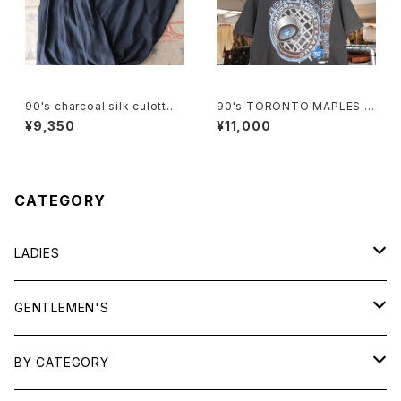
90's charcoal silk culotte
90's TORONTO MAPLES L
Pants
EAFS black cotton Tee "M
¥9,350
¥11,000
ade in CANADA"
CATEGORY
LADIES
TOPS
GENTLEMEN'S
SHIRTS
OUTERWEAR
TOPS
BY CATEGORY