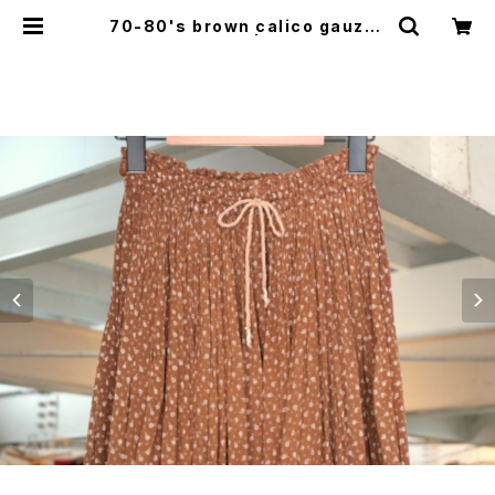
70-80's brown calico gauzy l
ong Skirt | GARYO