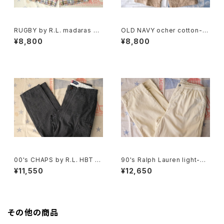
RUGBY by R.L. madaras pl
OLD NAVY ocher cotton-t
aid cotton Shorts
will cargo Shorts
¥8,800
¥8,800
00's CHAPS by R.L. HBT sli
90's Ralph Lauren light-be
m-fit cargo Pants
ige cotton easy Pants
¥11,550
¥12,650
その他の商品