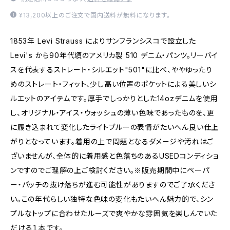
¥13,200以上のご注文で国内送料が無料になります。
1853年 Levi Strauss によりサンフランシスコで設立した
Levi's から90年代頃のアメリカ製 510 デニム・パンツ。リーバイ
スを代表するストレート・シルエット"501"に比べ、ややゆったり
めのストレート・フィット、少し高い位置のポケットによる美しいシ
ルエットのアイテムです。厚手でしっかりとした14ozデニムを使用
し、オリジナル・アイス・ウォッシュの薄い色味であったものを、更
に履き込まれて変化したライトブルーの表情がたいへん良い仕上
がりとなっています。着用の上で問題となるダメージや汚れはご
ざいませんが、全体的に着用感と色落ちのあるUSEDコンディショ
ンですのでご理解の上ご検討ください。※販売期間中にペーパ
ー・パッチの抜け落ちが進む可能性がありますのでご了承くださ
い。この年代らしい独特な色味の変化もたいへん魅力的で、シン
プルなトップに合わせたルーズで爽やかな雰囲気を楽しんでいた
だける１本です。