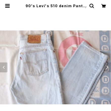
90's Levi's 510 denim Pants
"ICE-WASH/ Made in U.S.A." |
GARYO