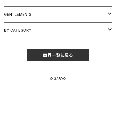
TOPS
GENTLEMEN'S
SHIRTS
OUTERWEAR
TOPS
BY CATEGORY
KNITS/ SWEATS
TEES
DRESSES
OUTERWEAR
BAGS
商品一覧に戻る
SHIRTS
BOTTOMS
BOTTOMS
JEWELRY
SWEATS/ KNITS
SKIRTS
WOMENS
SHOES
SHOES
ACCESSORIES
© GARYO
PANTS
MENS
GARYO ORIGINAL