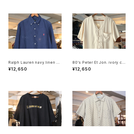
Ralph Lauren navy linen B.
80's Peter Et Jon. ivory chi
D. Shirt
nese-button silk Shirt
¥12,650
¥12,650