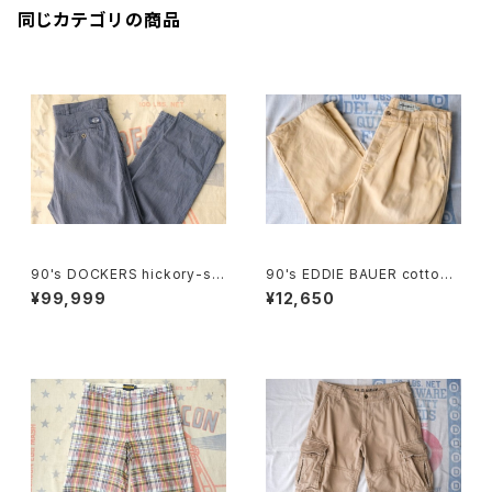
同じカテゴリの商品
90's DOCKERS hickory-stri
90's EDDIE BAUER cotton-
pe one-tuck Pants "Made i
duck 2-tuck Pants
¥99,999
¥12,650
n U.S.A."