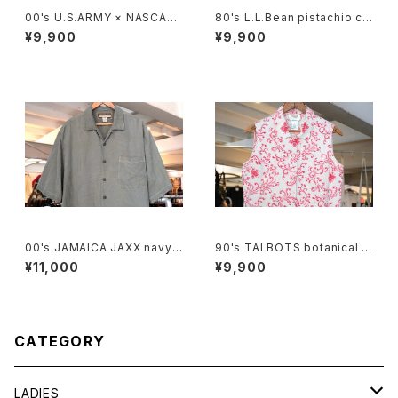
00's U.S.ARMY × NASCAR
80's L.L.Bean pistachio cal
embroidered logo black c
ico cotton box Shirt
¥9,900
¥9,900
otton Tee
00's JAMAICA JAXX navy-
90's TALBOTS botanical s
green jacquard silk Shirt
croll printed Irish linen sle
¥11,000
¥9,900
eveless Shirt
CATEGORY
LADIES