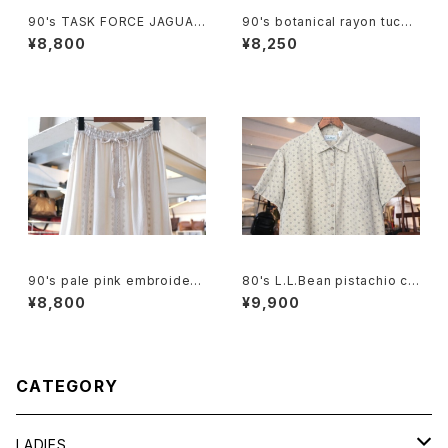
90's TASK FORCE JAGUAR
90's botanical rayon tucke
printed Tee "Made in U.S.
d Culottes
¥8,800
¥8,250
A."
90's pale pink embroidere
80's L.L.Bean pistachio cal
d rayon easy Skirt
ico cotton box Shirt
¥8,800
¥9,900
CATEGORY
LADIES