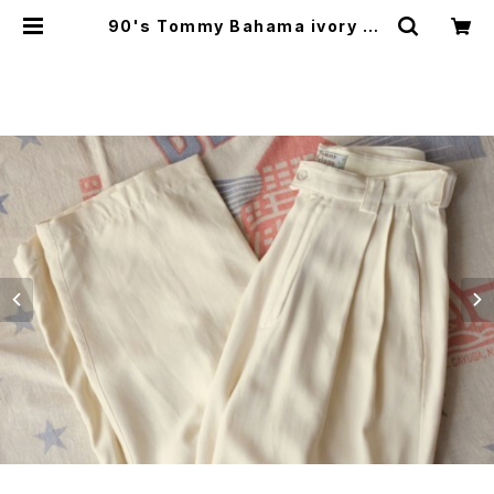
90's Tommy Bahama ivory sil
k women's tucked Pants | GA
RYO