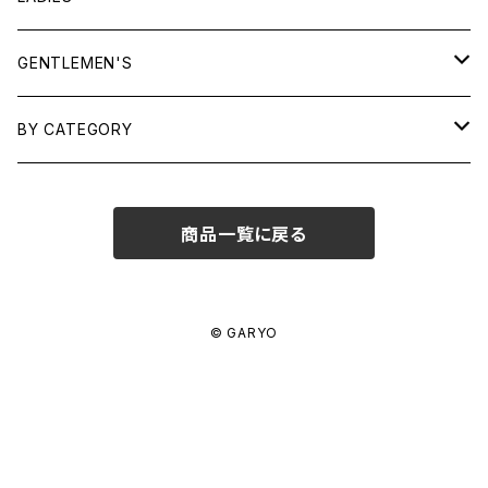
TOPS
GENTLEMEN'S
SHIRTS
OUTERWEAR
TOPS
BY CATEGORY
KNITS/ SWEATS
TEES
DRESSES
OUTERWEAR
BAGS
商品一覧に戻る
SHIRTS
BOTTOMS
BOTTOMS
JEWELRY
SWEATS/ KNITS
SKIRTS
WOMENS
SHOES
SHOES
ACCESSORIES
© GARYO
PANTS
MENS
GARYO ORIGINAL