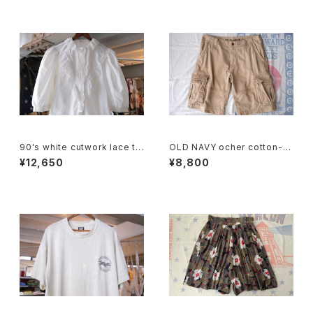
90's white cutwork lace tri
OLD NAVY ocher cotton-t
mmed cotton Blouse
will cargo Shorts
¥12,650
¥8,800