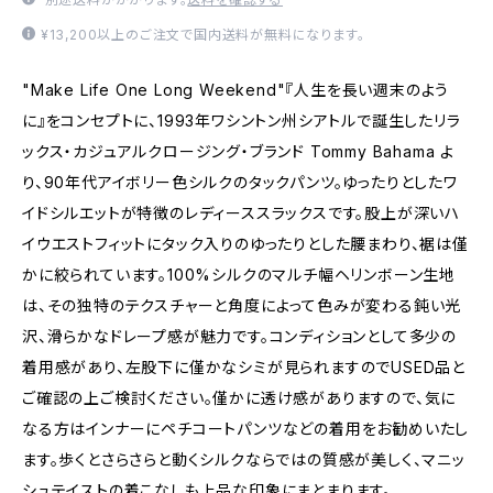
¥13,200以上のご注文で国内送料が無料になります。
"Make Life One Long Weekend"『人生を長い週末のよう
に』をコンセプトに、1993年ワシントン州シアトルで誕生したリラ
ックス・カジュアルクロージング・ブランド Tommy Bahama よ
り、90年代アイボリー色シルクのタックパンツ。ゆったりとしたワ
イドシルエットが特徴のレディーススラックスです。股上が深いハ
イウエストフィットにタック入りのゆったりとした腰まわり、裾は僅
かに絞られています。100%シルクのマルチ幅ヘリンボーン生地
は、その独特のテクスチャーと角度によって色みが変わる鈍い光
沢、滑らかなドレープ感が魅力です。コンディションとして多少の
着用感があり、左股下に僅かなシミが見られますのでUSED品と
ご確認の上ご検討ください。僅かに透け感がありますので、気に
なる方はインナーにペチコートパンツなどの着用をお勧めいたし
ます。歩くとさらさらと動くシルクならではの質感が美しく、マニッ
シュテイストの着こなしも上品な印象にまとまります。