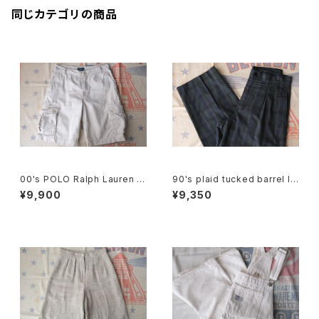
同じカテゴリの商品
00's POLO Ralph Lauren b
90's plaid tucked barrel le
eige cargo chino Shorts
g Pants
¥9,900
¥9,350