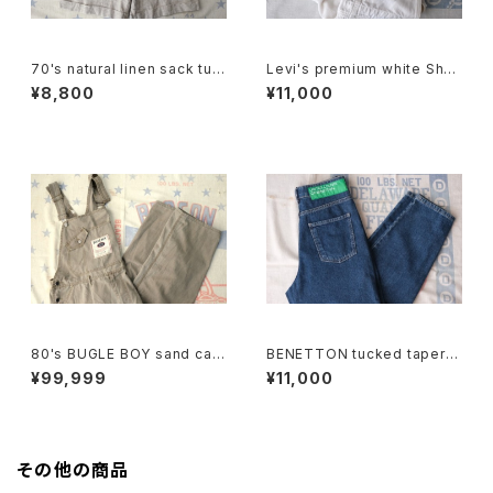
70's natural linen sack tuc
Levi's premium white Shor
ked Culottes
talls
¥8,800
¥11,000
80's BUGLE BOY sand can
BENETTON tucked tapere
vas Overall
d denim Pants
¥99,999
¥11,000
その他の商品