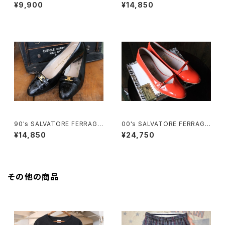
oe Slingbacks
n heeled Pumps
¥9,900
¥14,850
90's SALVATORE FERRAGA
00's SALVATORE FERRAGA
MO black enamel buckle P
MO "Audrey" orange enam
¥14,850
¥24,750
umps
el flat Shoes
その他の商品