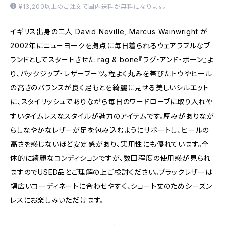
¥13,200以上のご注文で国内送料が無料になります。
イギリス出身の二人 David Neville, Marcus Wainwright が
2002年にニューヨークを拠点に毎日着られるウェアラブルなブ
ランドとしてスタートさせた rag & bone『ラグ・アンド・ボーン』よ
り、バックジップ・レザーブーツ。程よく丸みを帯びたトウやヒール
の高さのバランスが良く足もとを綺麗に見せる美しいシルエット
に、スタイリッシュでありながら毎日のワードローブに取り入れや
すいタイムレスなスタイルが魅力のアイテムです。厚みがありなが
らしなやかなレザーが足を包み込むようにサポートし、ヒールの
高さを感じないほど安定感があり、実用性にも優れています。全
体的に綺麗なコンディションですが、数回程度の使用感が見られ
ますのでUSED品とご理解の上ご検討ください。ブラックレザーは
幅広いコーディネートに合わせやすく、ショート丈のためシーズン
レスにお楽しみいただけます。