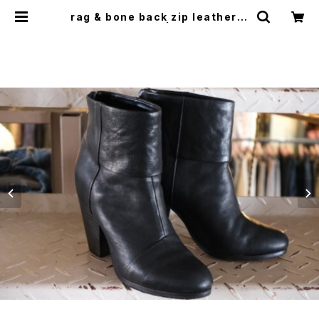
rag & bone back zip leather B
oots "36" | GARYO