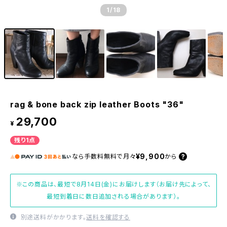
1
/18
rag & bone back zip leather Boots "36"
29,700
¥
残り1点
¥9,900
なら
手数料無料で
月々
から
※この商品は、最短で8月14日(金)にお届けします（お届け先によって、
最短到着日に数日追加される場合があります）。
別途送料がかかります。
送料を確認する