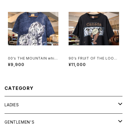
00's THE MOUNTAIN white
90's FRUIT OF THE LOOM
tiger tie-dye tee Dress
eagle printed Tee "Made i
¥9,900
¥11,000
n CANADA"
CATEGORY
LADIES
TOPS
GENTLEMEN'S