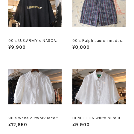
00's U.S.ARMY × NASCAR
00's Ralph Lauren madara
embroidered logo black c
s plaid cotton Shorts
¥9,900
¥8,800
otton Tee
90's white cutwork lace tri
BENETTON white pure line
mmed cotton Blouse
n S/S Shirt
¥12,650
¥9,900