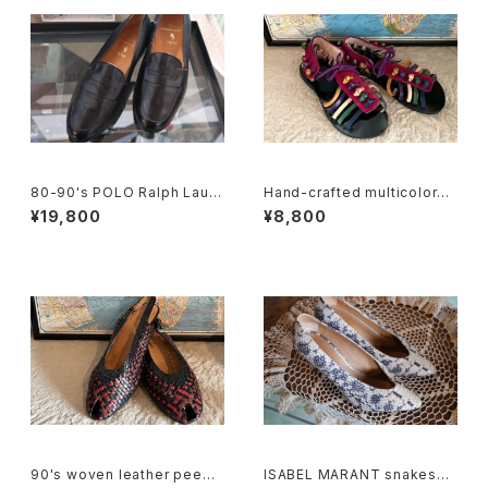
80-90's POLO Ralph Laure
Hand-crafted multicolored
n penny Loafers made in It
leather Sandals
¥19,800
¥8,800
aly
90's woven leather peep t
ISABEL MARANT snakeski