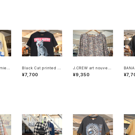
emie c
Black Cat printed T
J.CREW art nouveau
BANA
ewneck
ee "TRILL KITTY"
silk pullover Blouse
black
¥7,700
¥9,350
¥7,7
ollar 