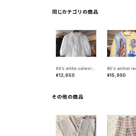
同じカテゴリの商品
90's white cutwork
80's animal r
lace trimmed cotto
otton knit cr
¥12,650
¥15,950
n Blouse
Cardigan
その他の商品