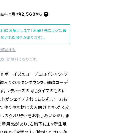
¥2,560
料無料で
月々
から
(木)にお届けします（お届け先によって、最
加される場合があります）。
を確認する
内送料が無料になります。
auren ボーイズのコーデュロイシャツ。ラ
繍入りのボタンダウンを、細畝コーデ
す。レディースの同じタイプのものに
ストがシェイプされておらず、アームも
す。作りや素材は大人向けとまったく変
ではのクオリティをお楽しみいただけま
少の着用感があり、右胸下に１ヶ所生地
ED品とご確認の上ご検討ください。落