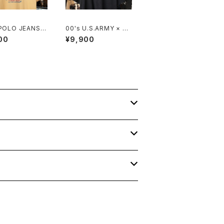
 POLO JEANS C
00's U.S.ARMY × NA
ck and field pr
SCAR embroidered
00
¥9,900
 Tee
logo black cotton T
ee