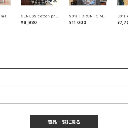
. mad
GENUSS cotton pro
90's TORONTO MA
00's
ton Sh
motional shoulder B
PLES LEAFS black c
O. tru
¥6,930
¥11,000
¥7,7
ag
otton Tee "Made in
inted
CANADA"
商品一覧に戻る