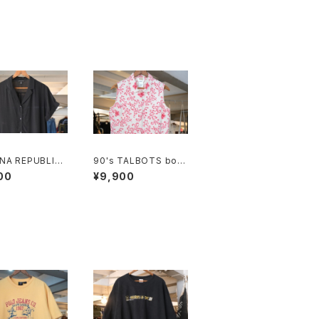
NA REPUBLIC
90's TALBOTS bota
 rayon open c
nical scroll printed I
00
¥9,900
Shirt
rish linen sleeveles
s Shirt